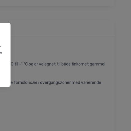
"
du
ra +10 til -1 °C og er velegnet til både finkornet gammel
iftende forhold, især i overgangszoner med varierende