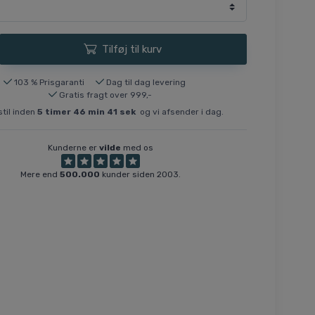
Tilføj til kurv
103 % Prisgaranti
Dag til dag levering
Gratis fragt over 999,-
til inden
5
timer
46
min
40
sek
og vi afsender i dag.
Kunderne er
vilde
med os
Mere end
500.000
kunder siden 2003.