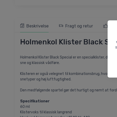
Beskrivelse
Fragt og retur
103
Holmenkol Klister Black Spe
g
Holmenkol Klister Black Special er en specialklister, der 
sne og klassisk vådføre.
Klisteren er også velegnet til kombinationsbrug, hvor de
snetyper og høj luftfugtighed.
Den medfølgende spartel gør det hurtigt og nemt at for
Specifikationer
60 ml
Klistervoks til klassisk langrend