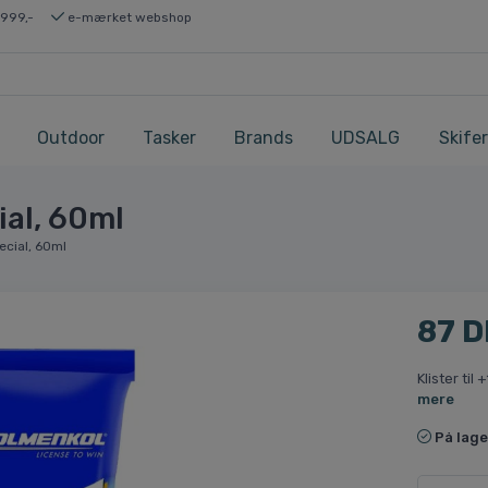
 999,-
e-mærket webshop
Outdoor
Tasker
Brands
UDSALG
Skifer
ial, 60ml
ecial, 60ml
87 
Klister til
mere
På lage