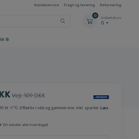
Kundeservice
Fragt og levering
Returnering
0
Indkøbskurv
0
ie ❄️
DKK
Vejl. 109 DKK
 +10 til -1 °C. Effektiv i våd og gammel sne. Inkl. spartel.
Læs
r
(Vi sender alle hverdage)