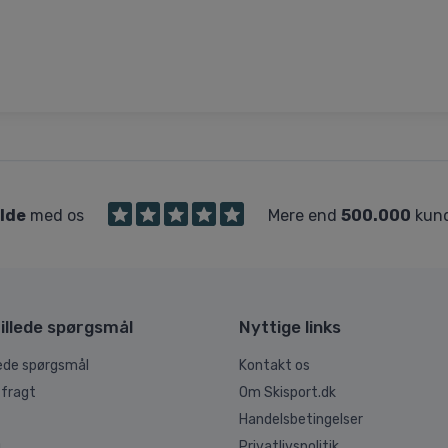
ilde
med os
Mere end
500.000
kund
illede spørgsmål
Nyttige links
lede spørgsmål
Kontakt os
 fragt
Om Skisport.dk
Handelsbetingelser
g
Privatlivspolitik