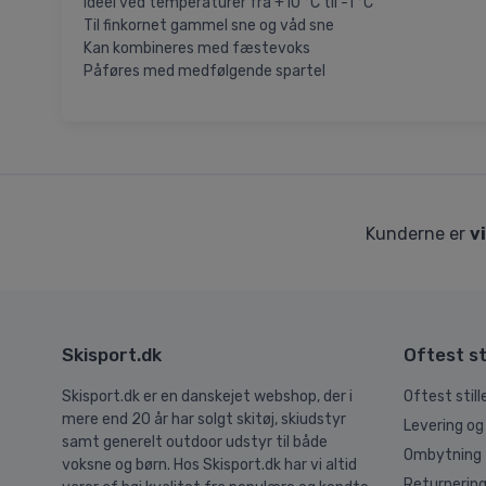
Ideel ved temperaturer fra +10 °C til -1 °C
Til finkornet gammel sne og våd sne
Kan kombineres med fæstevoks
Påføres med medfølgende spartel
Kunderne er
v
Skisport.dk
Oftest st
Skisport.dk er en danskejet webshop, der i
Oftest stil
mere end 20 år har solgt skitøj, skiudstyr
Levering og
samt generelt outdoor udstyr til både
Ombytning
voksne og børn. Hos Skisport.dk har vi altid
Returnerin