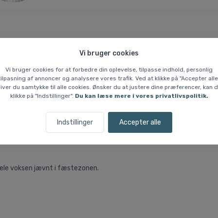
 % Prisgaranti
Hvem er vi?
Vi bruger cookies
Vi bruger cookies for at forbedre din oplevelse, tilpasse indhold, personlig
cial, 60ml
tilpasning af annoncer og analysere vores trafik. Ved at klikke på "Accepter alle
iver du samtykke til alle cookies. Ønsker du at justere dine præferencer, kan 
klikke på "Indstillinger".
Du kan læse mere i vores privatlivspolitik.
fungerer optimalt i fugtige og varme forhold. Den dækker temperaturer f
Indstillinger
Accepter alle
n anvendes som base under anden fæstevoks. Det gør den fleksibel i sk
dele voksen jævnt i fæstezonen.