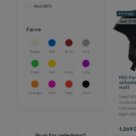
Med MIPS
55/56
Fri fragt
57/58
Spar 21 %
59/60
Farve
51-54cm
51-55cm
51-55
Beige
Blå
Brun
Grå
52-55cm
53-56cm
Grøn
Gul
Hvid
Lilla
54-56cm
POC For
skihjelm
54-58cm
matt
55-58cm
Orange
Pink
Rød
Sort
Vægt 420
55-59cm
Justerba
størrels
56-58cm
øget sik
56-59cm
57-58cm
1.269 
58-61cm
Brug for vejledning?