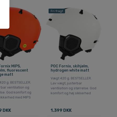
gt
Fri fragt
ornix MIPS,
POC Fornix, skihjelm,
elm, fluorescent
hydrogen white matt
ge matt
Vægt 420 g. BESTSELLER.
420 g. BESTSELLER.
Lav vægt, justerbar
bar ventilation og
ventilation og størrelse. God
lse. God komfort og
komfort og høj sikkerhed
sikkerhed med MIPS
9 DKK
1.399 DKK