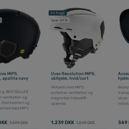
Fri fragt
Spar 20 %
nix MIPS,
Uvex Resolution MIPS,
Accez
, apatite navy
skihjelm, hvid/sort
hjelm
Skihjelm med MIPS,
Beskyt
 g. BESTSELLER.
justerbar ventilation og
transp
r ventilation og
magnetisk Fidlock®-
skum 
e. God komfort og
spænde.
ridser
kerhed med MIPS
DKK
1.239 DKK
349
1.599 DKK
1.549 DKK