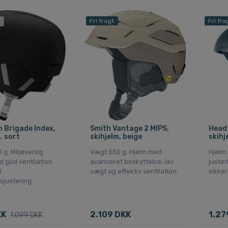
Fri fragt
Fri fra
 Brigade Index,
Smith Vantage 2 MIPS,
Head 
, sort
skihjelm, beige
skihj
g. Miljøvenlig
Vægt 550 g. Hjelm med
Hjelm
d god ventilation
avanceret beskyttelse, lav
juste
l
vægt og effektiv ventilation.
sikker
sjustering
KK
2.109 DKK
1.27
1.099 DKK