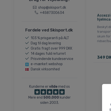
58-62cm
shop@skisport.dk
59-60cm
+4587300634
Accezzi
hjelmca
59-61cm
59-62cm
Beskyt d
Fordele ved Skisport.dk
transpor
59-63cm
skum for
103 % prisgaranti på ALT
63-67cm
ridser/bu
Dag til dag levering
Onesize
Gratis fragt over 999 DKK
14 dages fuld returret
349 D
Prisvindende kundeservice
e-mærket webshop
Dansk virksomhed
Kunderne er
vilde
med os
Mere end
500.000
kunder
siden 2003.
g