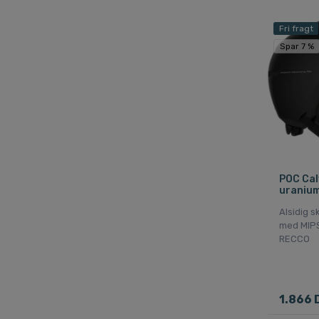
Fri fragt
Spar 7 %
POC Caly
uranium
Alsidig s
med MIPS
RECCO
1.866 