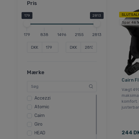
Pris
SLUTSAL
179
2813
Spar 46 
179
838
1496
2155
2813
DKK
DKK
Mærke
Cairn Fl
Vægt 490
maksimal
Accezzi
komfort. 
Atomic
justerba
Cairn
Giro
244 D
HEAD