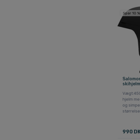
Spar 10 %
Salomon
skihjelm
Vægt:450 
hjelm me
og simpe
størrelse
990 D