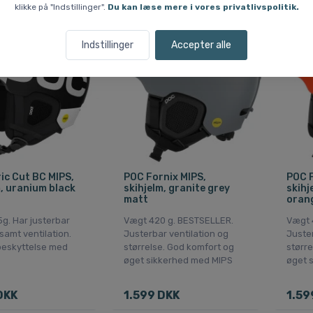
klikke på "Indstillinger".
Du kan læse mere i vores privatlivspolitik.
Fri fragt
Fri fra
Indstillinger
Accepter alle
ic Cut BC MIPS,
POC Fornix MIPS,
POC F
m, uranium black
skihjelm, granite grey
skihj
matt
oran
g. Har justerbar
Vægt 420 g. BESTSELLER.
Vægt 
samt ventilation.
Justerbar ventilation og
Juster
beskyttelse med
størrelse. God komfort og
større
øget sikkerhed med MIPS
øget 
DKK
1.599 DKK
1.59