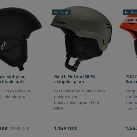
Fri fragt
Fri fra
Spar 8
x, skihjelm,
Smith Method MIPS,
POC O
 black matt
skihjelm, grøn
fluor
ki- og cykelhjelm
Let hjelm med minimalistisk
Vægt 
-teknologi og
design og høj
ventil
beskyttelsesgrad - Med
komfo
MIPS
med M
DKK
1.159 DKK
1.56
1.999 DKK