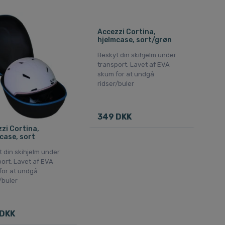
Accezzi Cortina,
hjelmcase, sort/grøn
Beskyt din skihjelm under
transport. Lavet af EVA
skum for at undgå
ridser/buler
349 DKK
zi Cortina,
case, sort
 din skihjelm under
ort. Lavet af EVA
for at undgå
/buler
 DKK