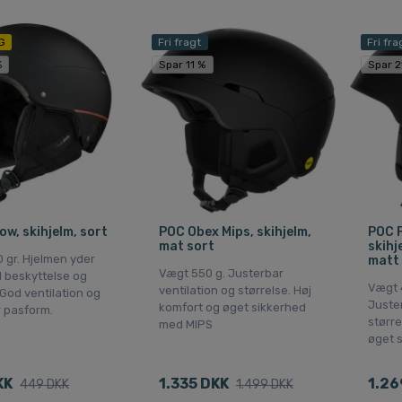
G
Fri fragt
Fri fra
%
Spar 11 %
Spar 2
ow, skihjelm, sort
POC Obex Mips, skihjelm,
POC F
mat sort
skihj
 gr. Hjelmen yder
matt
Vægt 550 g. Justerbar
 beskyttelse og
Vægt 
ventilation og størrelse. Høj
God ventilation og
Juster
komfort og øget sikkerhed
r pasform.
større
med MIPS
øget 
KK
1.335 DKK
1.26
449 DKK
1.499 DKK