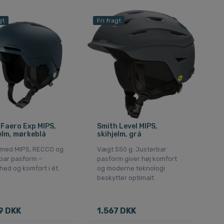
gt
Fri fragt
Faero Exp MIPS,
Smith Level MIPS,
elm, mørkeblå
skihjelm, grå
 med MIPS, RECCO og
Vægt 550 g. Justerbar
rbar pasform –
pasform giver høj komfort
hed og komfort i ét.
og moderne teknologi
beskytter optimalt
9 DKK
1.567 DKK