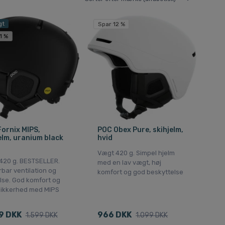
gt
Spar 12 %
1 %
ornix MIPS,
POC Obex Pure, skihjelm,
elm, uranium black
hvid
Vægt 420 g. Simpel hjelm
420 g. BESTSELLER.
med en lav vægt, høj
bar ventilation og
komfort og god beskyttelse
lse. God komfort og
sikkerhed med MIPS
9 DKK
966 DKK
1.599 DKK
1.099 DKK