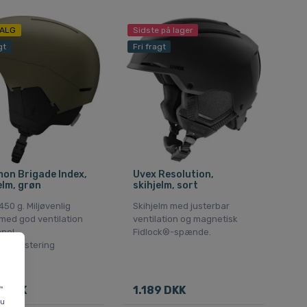
ALG
Sidste på lager
gt
Fri fragt
on Brigade Index,
Uvex Resolution,
elm, grøn
skihjelm, sort
50 g. Miljøvenlig
Skihjelm med justerbar
med god ventilation
ventilation og magnetisk
mpel
Fidlock®-spænde.
lsesjustering
0 DKK
1.189 DKK
"
du