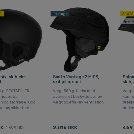
G
Fri fragt
SLUTS
Spar 
ix, skihjelm,
Smith Vantage 2 MIPS,
Salom
t
skihjelm, sort
skihj
 g. BESTSELLER.
Vægt 550 g. Hjelm med
Vægt 3
, justerbar
avanceret beskyttelse, lav
komfo
on og størrelse. God
vægt og effektiv ventilation.
ørekl
og høj sikkerhed
audio
KK
2.016 DKK
469
1.399 DKK