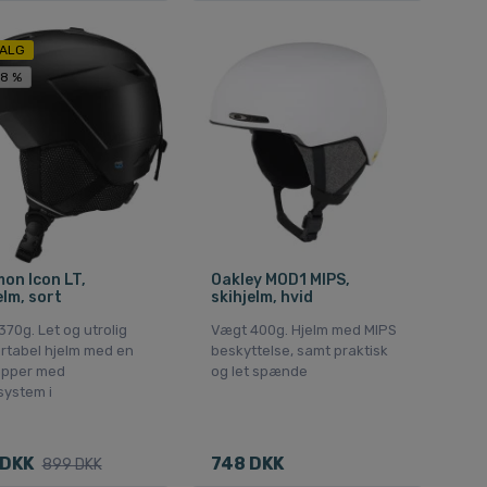
ALG
48 %
on Icon LT,
Oakley MOD1 MIPS,
elm, sort
skihjelm, hvid
70g. Let og utrolig
Vægt 400g. Hjelm med MIPS
rtabel hjelm med en
beskyttelse, samt praktisk
apper med
og let spænde
system i
 DKK
748 DKK
899 DKK