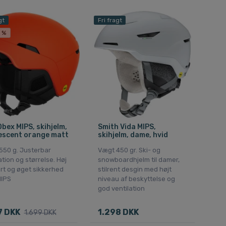
gt
Fri fragt
 %
bex MIPS, skihjelm,
Smith Vida MIPS,
escent orange matt
skihjelm, dame, hvid
550 g. Justerbar
Vægt 450 gr. Ski- og
ation og størrelse. Høj
snowboardhjelm til damer,
rt og øget sikkerhed
stilrent desgin med højt
IPS
niveau af beskyttelse og
god ventilation
7 DKK
1.298 DKK
1.699 DKK