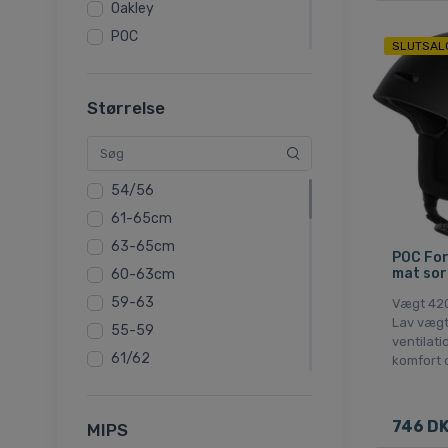
Oakley
POC
SLUTSAL
Salomon
Scott
Størrelse
Smith
Uvex
54/56
61-65cm
63-65cm
POC Forn
mat sor
60-63cm
59-63
Vægt 420
Lav vægt
55-59
ventilati
61/62
komfort 
61-63cm
61-62cm
746 D
MIPS
55-56cm