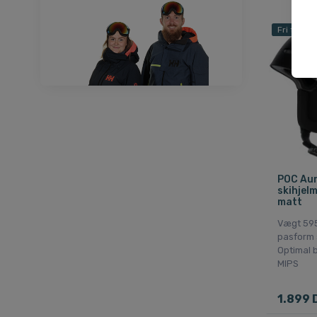
Fri fragt
POC Aur
skihjel
matt
Vægt 595
pasform 
Optimal 
MIPS
1.899 