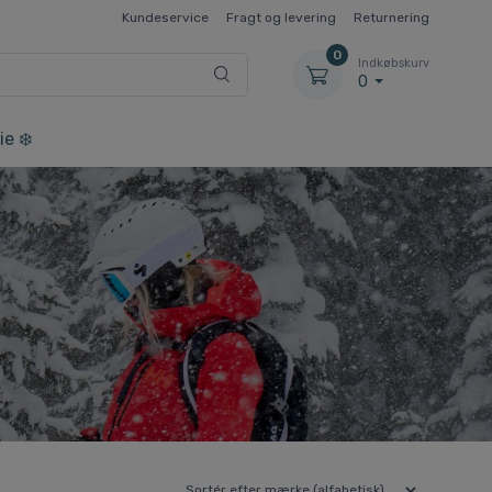
Kundeservice
Fragt og levering
Returnering
0
Indkøbskurv
0
ie ❄️