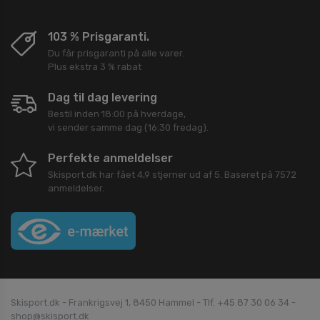
103 % Prisgaranti.
Du får prisgaranti på alle varer.
Plus ekstra 3 % rabat
Dag til dag levering
Bestil inden 18:00 på hverdage,
vi sender samme dag (16:30 fredag).
Perfekte anmeldelser
Skisport.dk
har fået
4,9
stjerner ud af
5
. Baseret på
7572
anmeldelser.
Skisport.dk - Frankrigsvej 1, 8450 Hammel - Tlf. +45 87 30 06 34 -
shop@skisport.dk