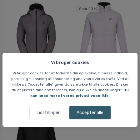
Spar 20 %
Vi bruger cookies
Scott Insuloft Light,
2117 of Sweden Sikan,
Vi bruger cookies for at forbedre din oplevelse, tilpasse indhold,
jakke, dame, grå/sort
jakke, dame, lilla
personlig tilpasning af annoncer og analysere vores trafik. Ved at
900 DKK
599 DKK
klikke på "Accepter alle" giver du samtykke til alle cookies. Ønsker
du at justere dine præferencer, kan du klikke på "Indstillinger".
Du
749 DKK
kan læse mere i vores privatlivspolitik.
Indstillinger
Accepter alle
Spar 20 %