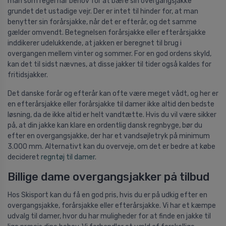
man som regel har behov for at bære sin overgangsjakke
grundet det ustadige vejr. Der er intet til hinder for, at man
benytter sin forårsjakke, når det er efterår, og det samme
gælder omvendt. Betegnelsen forårsjakke eller efterårsjakke
inddikerer udelukkende, at jakken er beregnet til brug i
overgangen mellem vinter og sommer. For en god ordens skyld,
kan det til sidst nævnes, at disse jakker til tider også kaldes for
fritidsjakker.
Det danske forår og efterår kan ofte være meget vådt, og her er
en efterårsjakke eller forårsjakke til damer ikke altid den bedste
løsning, da de ikke altid er helt vandtætte. Hvis du vil være sikker
på, at din jakke kan klare en ordentlig dansk regnbyge, bør du
efter en overgangsjakke, der har et vandsøjletryk på minimum
3.000 mm. Alternativt kan du overveje, om det er bedre at købe
decideret
regntøj til damer
.
Billige dame overgangsjakker på tilbud
Hos Skisport kan du få en god pris, hvis du er på udkig efter en
overgangsjakke, forårsjakke eller efterårsjakke. Vi har et kæmpe
udvalg til damer, hvor du har muligheder for at finde en jakke til