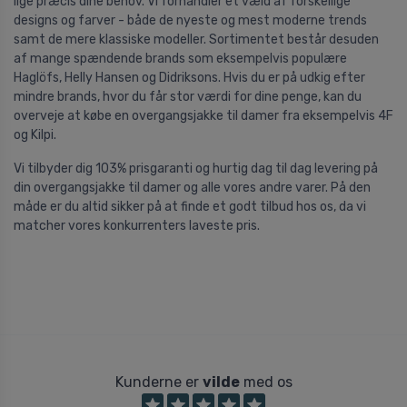
lige præcis dine behov. Vi forhandler et væld af forskellige
designs og farver - både de nyeste og mest moderne trends
samt de mere klassiske modeller. Sortimentet består desuden
af mange spændende brands som eksempelvis populære
Haglöfs, Helly Hansen og Didriksons. Hvis du er på udkig efter
mindre brands, hvor du får stor værdi for dine penge, kan du
overveje at købe en overgangsjakke til damer fra eksempelvis 4F
og Kilpi.
Vi tilbyder dig 103% prisgaranti og hurtig dag til dag levering på
din overgangsjakke til damer og alle vores andre varer. På den
måde er du altid sikker på at finde et godt tilbud hos os, da vi
matcher vores konkurrenters laveste pris.
Kunderne er
vilde
med os