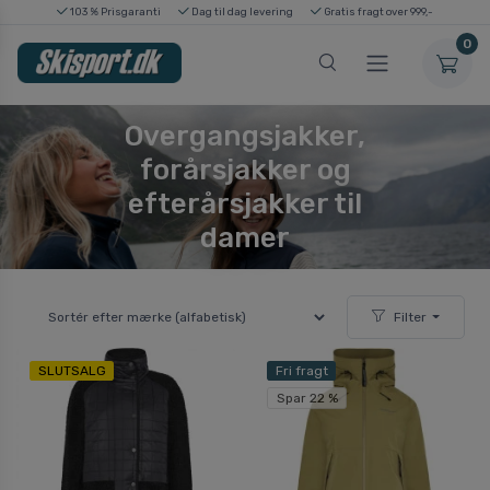
103 % Prisgaranti
Dag til dag levering
Gratis fragt over 999,-
0
Overgangsjakker,
forårsjakker og
efterårsjakker til
damer
Filter
SLUTSALG
Fri fragt
Spar 22 %