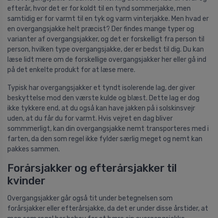
efterår, hvor det er for koldt til en tynd sommerjakke, men
samtidig er for varmt til en tyk og varm vinterjakke. Men hvad er
en overgangsjakke helt præcist? Der findes mange typer og
varianter af overgangsjakker, og det er forskelligt fra person til
person, hvilken type overgangsjakke, der er bedst til dig. Du kan
læse lidt mere om de forskellige overgangsjakker her eller gå ind
på det enkelte produkt for at læse mere.
Typisk har overgangsjakker et tyndt isolerende lag, der giver
beskyttelse mod den værste kulde og blæst. Dette lag er dog
ikke tykkere end, at du også kan have jakken på i solskinsvejr
uden, at du får du for varmt. Hvis vejret en dag bliver
sommmerligt, kan din overgangsjakke nemt transporteres med i
farten, da den som regel ikke fylder særlig meget og nemt kan
pakkes sammen.
Forårsjakker og efterårsjakker til
kvinder
Overgangsjakker går også tit under betegnelsen som
forårsjakker eller efterårsjakke, da det er under disse årstider, at