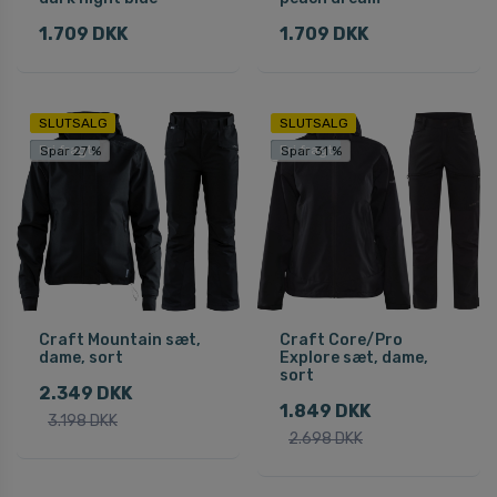
1.709 DKK
1.709 DKK
SLUTSALG
SLUTSALG
Fri fragt
Fri fragt
Spar 27 %
Spar 31 %
Craft Mountain sæt,
Craft Core/Pro
dame, sort
Explore sæt, dame,
sort
2.349 DKK
1.849 DKK
3.198 DKK
2.698 DKK