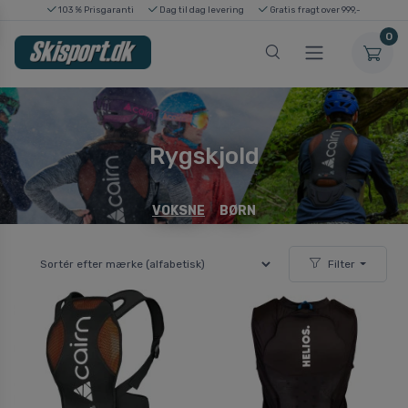
103 % Prisgaranti
Dag til dag levering
Gratis fragt over 999,-
0
Rygskjold
VOKSNE
BØRN
Filter