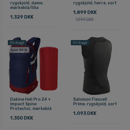
rygskjold, dame,
rygskjold, herre, sort
mørkeblå/lilla
1.899 DKK
1.329 DKK
1.999 DKK
Fri fragt
Fri fragt
Spar 29 %
Dakine Heli Pro 24 +
Salomon Flexcell
Impact Spine
Prime, rygskjold, sort
Protector, mørkeblå
1.093 DKK
1.350 DKK