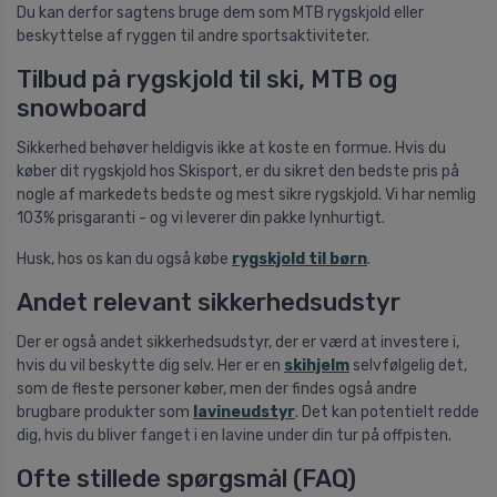
Du kan derfor sagtens bruge dem som MTB rygskjold eller
beskyttelse af ryggen til andre sportsaktiviteter.
Tilbud på rygskjold til ski, MTB og
snowboard
Sikkerhed behøver heldigvis ikke at koste en formue. Hvis du
køber dit rygskjold hos Skisport, er du sikret den bedste pris på
nogle af markedets bedste og mest sikre rygskjold. Vi har nemlig
103% prisgaranti - og vi leverer din pakke lynhurtigt.
Husk, hos os kan du også købe
rygskjold til børn
.
Andet relevant sikkerhedsudstyr
Der er også andet sikkerhedsudstyr, der er værd at investere i,
hvis du vil beskytte dig selv. Her er en
skihjelm
selvfølgelig det,
som de fleste personer køber, men der findes også andre
brugbare produkter som
lavineudstyr
. Det kan potentielt redde
dig, hvis du bliver fanget i en lavine under din tur på offpisten.
Ofte stillede spørgsmål (FAQ)