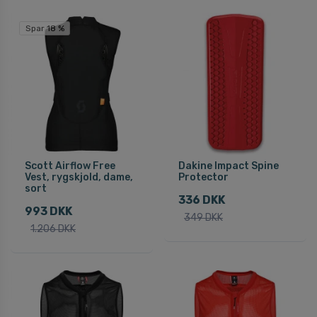
Spar 18 %
Scott Airflow Free
Dakine Impact Spine
Vest, rygskjold, dame,
Protector
sort
336 DKK
993 DKK
349 DKK
1.206 DKK