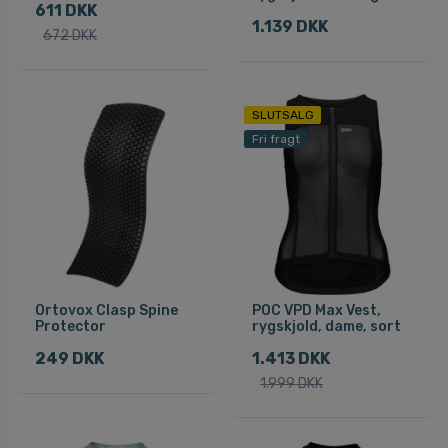
611 DKK
1.139 DKK
672 DKK
SLUTSALG
Fri fragt
Ortovox Clasp Spine
POC VPD Max Vest,
Protector
rygskjold, dame, sort
249 DKK
1.413 DKK
1.999 DKK