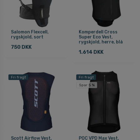
Salomon Flexcell,
Komperdell Cross
rygskjold, sort
Super Eco Vest,
rygskjold, herre, blå
750 DKK
1.614 DKK
Fri fragt
Fri fragt
Spar 5 %
Scott Airflow Vest,
POC VPD Max Vest,