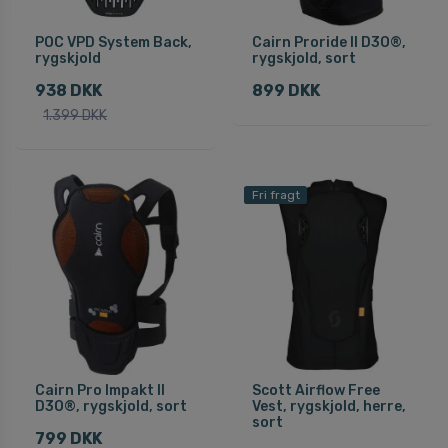
POC VPD System Back,
Cairn Proride II D3O®,
rygskjold
rygskjold, sort
938 DKK
899 DKK
1.399 DKK
Fri fragt
Cairn Pro Impakt II
Scott Airflow Free
D3O®, rygskjold, sort
Vest, rygskjold, herre,
sort
799 DKK