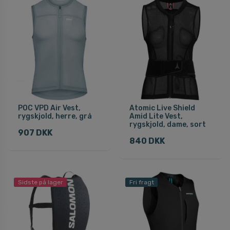
POC VPD Air Vest,
Atomic Live Shield
rygskjold, herre, grå
Amid Lite Vest,
rygskjold, dame, sort
907 DKK
840 DKK
Sidste på lager
Fri fragt