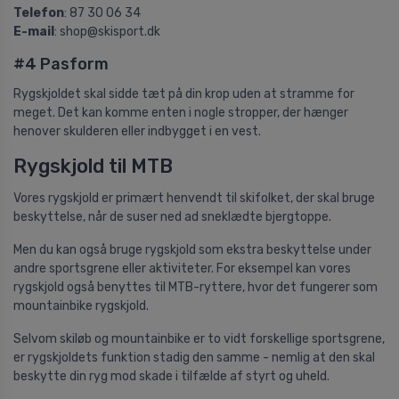
Telefon
: 87 30 06 34
E-mail
: shop@skisport.dk
#4 Pasform
Rygskjoldet skal sidde tæt på din krop uden at stramme for
meget. Det kan komme enten i nogle stropper, der hænger
henover skulderen eller indbygget i en vest.
Rygskjold til MTB
Vores rygskjold er primært henvendt til skifolket, der skal bruge
beskyttelse, når de suser ned ad sneklædte bjergtoppe.
Men du kan også bruge rygskjold som ekstra beskyttelse under
andre sportsgrene eller aktiviteter. For eksempel kan vores
rygskjold også benyttes til MTB-ryttere, hvor det fungerer som
mountainbike rygskjold.
Selvom skiløb og mountainbike er to vidt forskellige sportsgrene,
er rygskjoldets funktion stadig den samme - nemlig at den skal
beskytte din ryg mod skade i tilfælde af styrt og uheld.