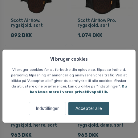
Scott Airflow,
Scott Airflow Pro,
rygskjold, sort
rygskjold, sort
892 DKK
1.074 DKK
Vi bruger cookies
Vi bruger cookies for at forbedre din oplevelse, tilpasse indhold,
personlig tilpasning af annoncer og analysere vores trafik. Ved at
klikke på "Accepter alle" giver du samtykke til alle cookies. Ønsker
du at justere dine præferencer, kan du klikke på "Indstillinger".
Du
kan læse mere i vores privatlivspolitik.
Indstillinger
Accepter alle
Scott Airflow Vest,
Scott Airflow Vest,
rygskjold, herre, sort
rygskjold, dame, sort
963 DKK
963 DKK