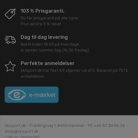
103 % Prisgaranti.
Du får prisgaranti på alle varer.
Plus ekstra 3 % rabat
Dag til dag levering
Bestil inden 18:00 på hverdage,
vi sender samme dag (16:30 fredag).
Perfekte anmeldelser
Skisport.dk
har fået
4,9
stjerner ud af
5
. Baseret på
7572
anmeldelser.
Skisport.dk - Frankrigsvej 1, 8450 Hammel - Tlf. +45 87 30 06 34 -
shop@skisport.dk
CVR-nr: 36054387