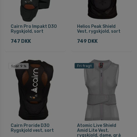
Cairn Pro Impakt D3O
Helios Peak Shield
Rygskjold, sort
Vest, rygskjold, sort
747 DKK
749 DKK
Fri fragt
Spar 9 %
Cairn Proride D3O
Atomic Live Shield
Rygskjold vest, sort
Amid Lite Vest,
rygskjold, dame, grå