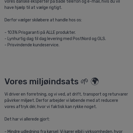
vores danske eksperter på både telefon og e-mail, hvis du vil
have hjælp til at vælge rigtigt.
Derfor vælger skiløbere at handle hos os:
- 103% Prisgaranti på ALLE produkter.
- Lynhurtig dag til dag levering med PostNord og GLS.
- Prisvindende kundeservice.
Vores miljøindsats 🌱 🌍
Vi driver en forretning, og vi ved, at drift, transport og returvarer
påvirker miljøet. Derfor arbejder vi løbende med at reducere
vores aftryk dér, hvor vi faktisk kan rykke noget.
Det har vi allerede gjort:
- Mindre udledning fra kørsel: Vi kører elbil i virksomheden, hvor