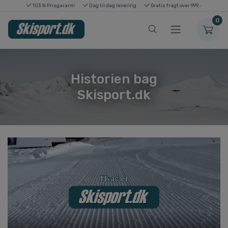
103 % Prisgaranti
Dag til dag levering
Gratis fragt over 999,-
0
Historien bag
Skisport.dk