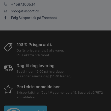
+4587300634
shop@skisport.dk
Følg Skisport.dk på Facebook
103 % Prisgaranti.
Du får prisgaranti på alle varer.
Plus ekstra 3 % rabat
Dag til dag levering
Bestil inden 18:00 på hverdage,
vi sender samme dag (16:30 fredag).
Perfekte anmeldelser
Skisport.dk
har fået
4,9
stjerner ud af
5
. Baseret på
7572
anmeldelser.