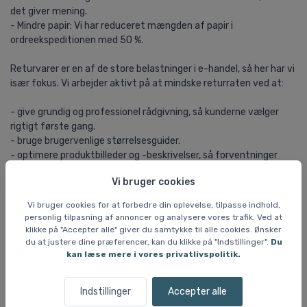
det giver mening.
- Mindre papir: Vi har reduceret mængden af papir i
ordreekspeditionen med 50 %.
Returvarer er en af de store belastninger i e-handel, så her har vi
især fokus. Vi arbejder aktivt på at mindske returraten ved at:
- give grundig og professionel rådgivning, så kunderne vælger
rigtigt første gang.
- bruge brugervenlige størrelsesguider.
- optimere produktbilleder og -beskrivelser, så forventninger
matcher virkeligheden.
Vi bruger cookies
Vi ved godt, at de her tiltag ikke løser alt. Men vi foretrækker at
Vi bruger cookies for at forbedre din oplevelse, tilpasse indhold,
være konkrete, måle vores indsatser og forbedre dem løbende.
personlig tilpasning af annoncer og analysere vores trafik. Ved at
klikke på "Accepter alle" giver du samtykke til alle cookies. Ønsker
du at justere dine præferencer, kan du klikke på "Indstillinger".
Du
kan læse mere i vores privatlivspolitik.
Indstillinger
Accepter alle