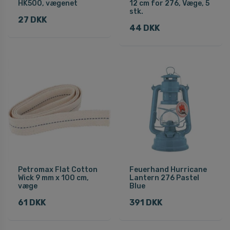
HK500, vægenet
12 cm for 276, Væge, 5
stk.
27 DKK
44 DKK
Petromax Flat Cotton
Feuerhand Hurricane
Wick 9 mm x 100 cm,
Lantern 276 Pastel
væge
Blue
61 DKK
391 DKK