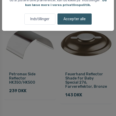
du at justere dine præferencer, kan du klikke på "Indstillinger".
Du
239 DKK
kan læse mere i vores privatlivspolitik.
Indstillinger
Accepter alle
Petromax Side
Feuerhand Reflector
Reflector
Shade for Baby
HK350/HK500
Special 276,
Farvereflektor, Bronze
239 DKK
143 DKK