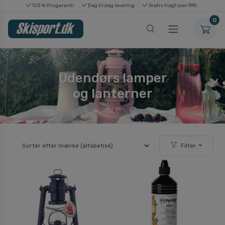
103 % Prisgaranti
Dag til dag levering
Gratis fragt over 999,-
0
Udendørs lamper
og lanterner
Filter