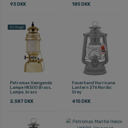
93 DKK
185 DKK
Fri fragt
Petromax Hængende
Feuerhand Hurricane
Lampe HK500 Brass,
Lantern 276 Nordic
Lampe, brass
Grey
2.587 DKK
415 DKK