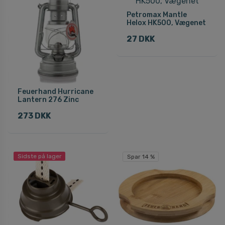
Petromax Mantle
Helox HK500, Vægenet
27 DKK
Feuerhand Hurricane
Lantern 276 Zinc
273 DKK
Sidste på lager
Spar 14 %