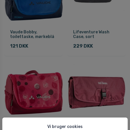
Vaude Bobby,
Lifeventure Wash
toilettaske, mørkeblå
Case, sort
121 DKK
229 DKK
Vaude Bobby,
Tatonka Travelcare,
Vi bruger cookies