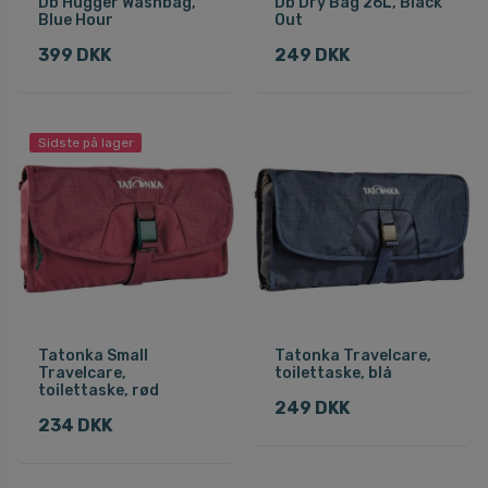
Db Hugger Washbag,
Db Dry Bag 26L, Black
Blue Hour
Out
399 DKK
249 DKK
Sidste på lager
Tatonka Small
Tatonka Travelcare,
Travelcare,
toilettaske, blå
toilettaske, rød
249 DKK
234 DKK