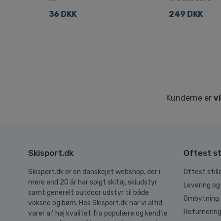
36 DKK
249 DKK
Kunderne er
v
Skisport.dk
Oftest st
Skisport.dk er en danskejet webshop, der i
Oftest stil
mere end 20 år har solgt skitøj, skiudstyr
Levering og
samt generelt outdoor udstyr til både
Ombytning
voksne og børn. Hos Skisport.dk har vi altid
Returnerin
varer af høj kvalitet fra populære og kendte