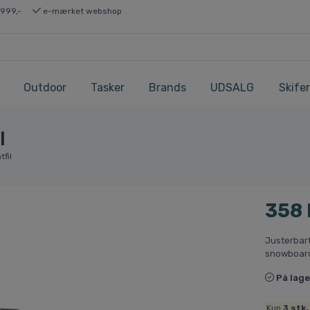
 999,-
e-mærket webshop
Outdoor
Tasker
Brands
UDSALG
Skifer
l
fil
358
Justerbart
snowboar
På lage
Kun
3
stk.