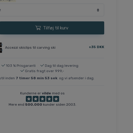
Tilføj til kurv
+35 DKK
Accezzi skiclips til carving ski
103 % Prisgaranti
Dag til dag levering
Gratis fragt over 999,-
til inden
7
timer
58
min
53
sek
og vi afsender i dag.
Kunderne er
vilde
med os
Mere end
500.000
kunder siden 2003.