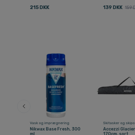
215 DKK
139 DKK
159 
Vask og imprægnering
Skitasker og skip
Wash
Nikwax Base Fresh, 300
Accezzi Glacier
0ml
ml
170cm, sort