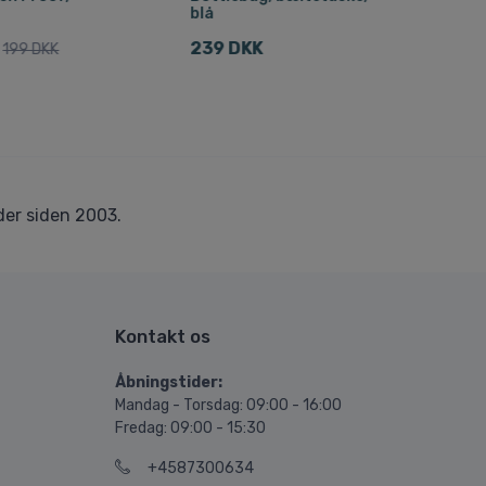
blå
87 
239 DKK
199 DKK
er siden 2003.
Kontakt os
Åbningstider:
Mandag - Torsdag: 09:00 - 16:00
Fredag: 09:00 - 15:30
+4587300634