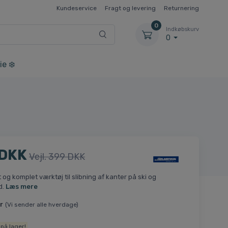
Kundeservice
Fragt og levering
Returnering
0
Indkøbskurv
0
ie ❄️
 DKK
Vejl. 399 DKK
 og komplet værktøj til slibning af kanter på ski og
d.
Læs mere
r
(Vi sender alle hverdage)
på lager!