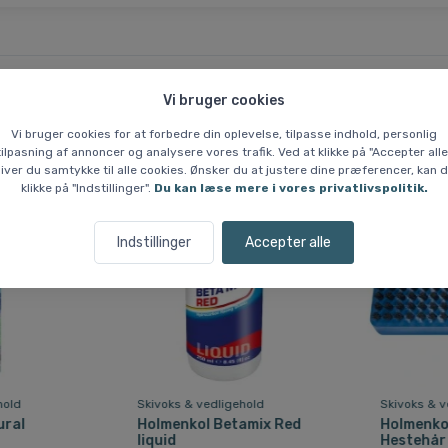
Vi bruger cookies
Lignende varer
Vi bruger cookies for at forbedre din oplevelse, tilpasse indhold, personlig
tilpasning af annoncer og analysere vores trafik. Ved at klikke på "Accepter alle
iver du samtykke til alle cookies. Ønsker du at justere dine præferencer, kan 
klikke på "Indstillinger".
Du kan læse mere i vores privatlivspolitik.
Indstillinger
Accepter alle
hold
Skivoks & vedligehold
Skivoks & v
ural
Holmenkol Betamix Red
Holmenko
liquid
Hestehår