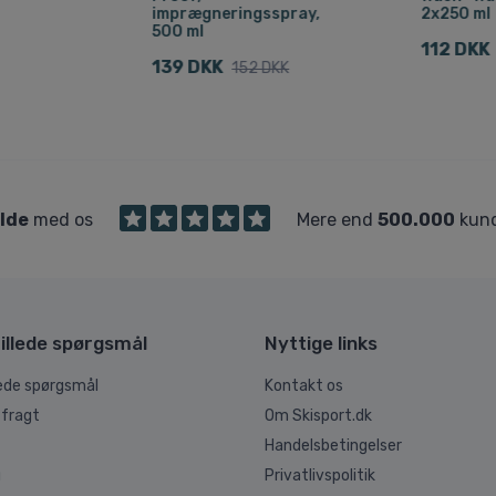
imprægneringsspray,
2x250 ml
500 ml
112 DKK
139 DKK
152 DKK
ilde
med os
Mere end
500.000
kund
illede spørgsmål
Nyttige links
lede spørgsmål
Kontakt os
 fragt
Om Skisport.dk
Handelsbetingelser
g
Privatlivspolitik