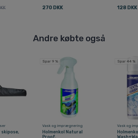
270 DKK
128 DKK
DKK
Andre købte også
Spar 9 %
Spar 44 %
oser
Vask og imprægnering
Vask og im
 skipose,
Holmenkol Natural
Holmenkol
Proof,
Wash+Was