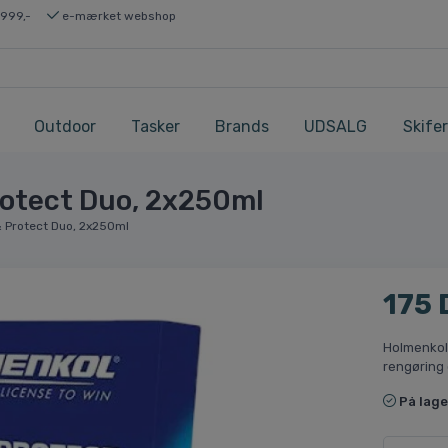
 999,-
e-mærket webshop
Outdoor
Tasker
Brands
UDSALG
Skifer
rotect Duo, 2x250ml
& Protect Duo, 2x250ml
175 
Holmenkol 
rengøring 
På lage