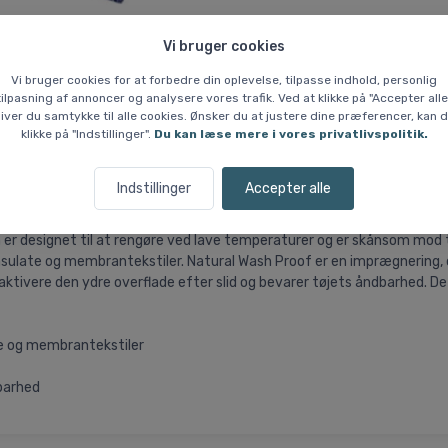
Vi bruger cookies
Vi bruger cookies for at forbedre din oplevelse, tilpasse indhold, personlig
 % Prisgaranti
Hvem er vi?
tilpasning af annoncer og analysere vores trafik. Ved at klikke på "Accepter alle
iver du samtykke til alle cookies. Ønsker du at justere dine præferencer, kan 
klikke på "Indstillinger".
Du kan læse mere i vores privatlivspolitik.
Protect Duo, 2x250ml
Indstillinger
Accepter alle
rengøring og imprægnering af sportstøj og funktionstøj. Dette sæt ko
er designet til at rengøre ved lave temperaturer og er skånsom mod tek
nsulate og membrantekstiler. Natural Wash Proof er en imprægnering, der
tivere den ydre overflade efter slid og bevarer tøjets åndbarhed. D
ate og membrantekstiler
barhed