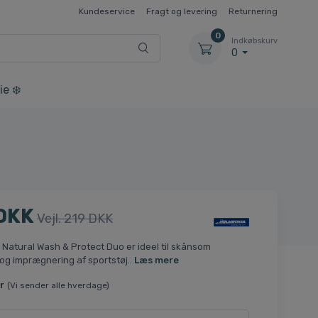
Kundeservice
Fragt og levering
Returnering
0
Indkøbskurv
0
ie ❄️
DKK
Vejl. 219 DKK
Natural Wash & Protect Duo er ideel til skånsom
og imprægnering af sportstøj..
Læs mere
r
(Vi sender alle hverdage)