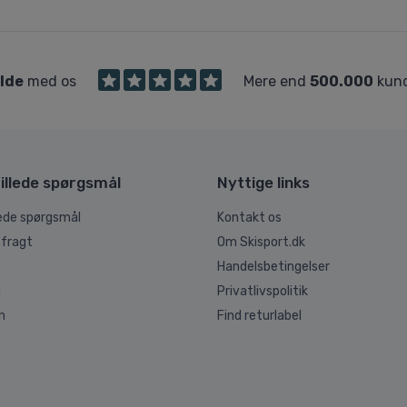
ilde
med os
Mere end
500.000
kund
illede spørgsmål
Nyttige links
lede spørgsmål
Kontakt os
 fragt
Om Skisport.dk
Handelsbetingelser
g
Privatlivspolitik
n
Find returlabel