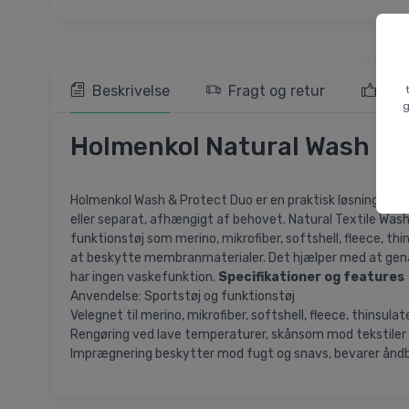
Beskrivelse
Fragt og retur
103
g
Holmenkol Natural Wash & 
Holmenkol Wash & Protect Duo er en praktisk løsning til 
eller separat, afhængigt af behovet. Natural Textile Wash 
funktionstøj som merino, mikrofiber, softshell, fleece, thi
at beskytte membranmaterialer. Det hjælper med at genak
har ingen vaskefunktion.
Specifikationer og features
Anvendelse: Sportstøj og funktionstøj
Velegnet til merino, mikrofiber, softshell, fleece, thinsul
Rengøring ved lave temperaturer, skånsom mod tekstiler
Imprægnering beskytter mod fugt og snavs, bevarer ånd