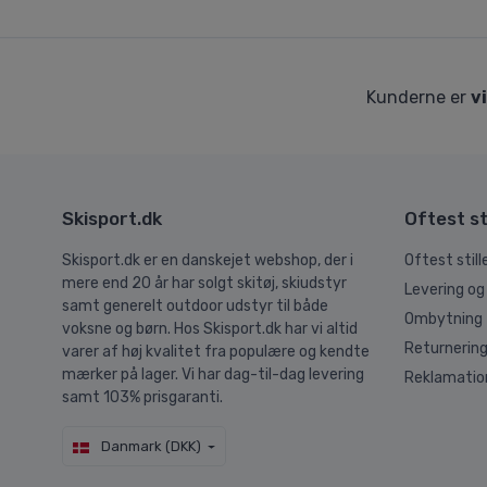
Kunderne er
v
Skisport.dk
Oftest st
Skisport.dk er en danskejet webshop, der i
Oftest stil
mere end 20 år har solgt skitøj, skiudstyr
Levering og
samt generelt outdoor udstyr til både
Ombytning
voksne og børn. Hos Skisport.dk har vi altid
Returnerin
varer af høj kvalitet fra populære og kendte
mærker på lager. Vi har dag-til-dag levering
Reklamatio
samt 103% prisgaranti.
Danmark (DKK)