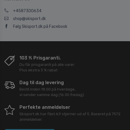
+4587300634
shop@skisport.dk
Følg Skisport.dk på Facebook
103 % Prisgaranti.
Du får prisgaranti på alle varer.
Plus ekstra 3 % rabat
Dag til dag levering
Bestil inden 18:00 på hverdage,
vi sender samme dag (16:30 fredag).
Perfekte anmeldelser
Skisport.dk
har fået
4,9
stjerner ud af
5
. Baseret på
7572
anmeldelser.