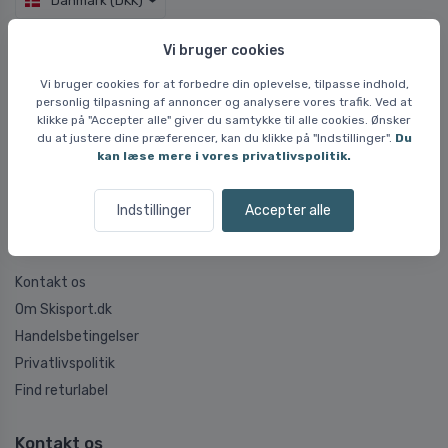
Danmark (DKK)
Vi bruger cookies
Oftest stillede spørgsmål
Vi bruger cookies for at forbedre din oplevelse, tilpasse indhold,
Oftest stillede spørgsmål
personlig tilpasning af annoncer og analysere vores trafik. Ved at
klikke på "Accepter alle" giver du samtykke til alle cookies. Ønsker
Levering og fragt
du at justere dine præferencer, kan du klikke på "Indstillinger".
Du
Ombytning
kan læse mere i vores privatlivspolitik.
Returnering
Reklamation
Indstillinger
Accepter alle
Nyttige links
Kontakt os
Om Skisport.dk
Handelsbetingelser
Privatlivspolitik
Find returlabel
Kontakt os