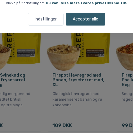
klikke på "Indstillinger".
Du kan læse mere i vores privatlivspolitik.
Indstillinger
Accepter alle
 Svinekød og
Firepot Havregrød med
Fire
 frysetørret
Banan, frysetørret mad,
Paell
g
XL
Reg
yldig morgenmad
Økologisk havregrød med
Smagf
dtet britisk
karamelliseret banan og rå
røged
 og tre slags
kakaonibs
K
109 DKK
99 D