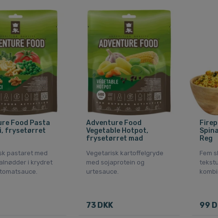
re Food Pasta
Adventure Food
Firep
i, frysetørret
Vegetable Hotpot,
Spina
frysetørret mad
Reg
sk pastaret med
Vegetarisk kartoffelgryde
Fem sl
alnødder i krydret
med sojaprotein og
tekst
k tomatsauce.
urtesauce.
kombi
73 DKK
99 D