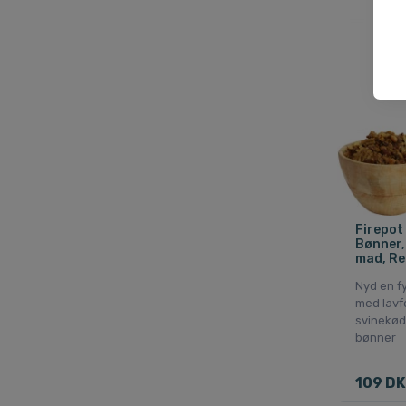
Firepot
Bønner,
mad, Re
Nyd en f
med lavfe
svinekød
bønner
109 DK