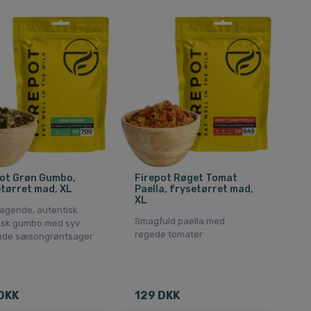
pot Grøn Gumbo,
Firepot Røget Tomat
tørret mad, XL
Paella, frysetørret mad,
XL
agende, autentisk
Smagfuld paella med
sk gumbo med syv
røgede tomater
de sæsongrøntsager
DKK
129 DKK