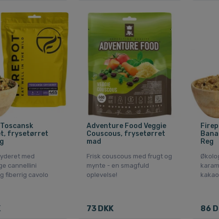
 Toscansk
Adventure Food Veggie
Fire
t, frysetørret
Couscous, frysetørret
Banan
g
mad
Reg
ryderet med
Frisk couscous med frugt og
Økolo
ge cannellini
mynte - en smagfuld
karam
 fiberrig cavolo
oplevelse!
kakao
K
73 DKK
86 D