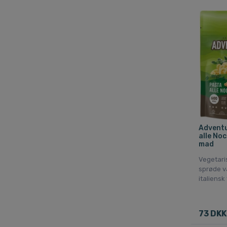
Adventu
alle Noc
mad
Vegetari
sprøde v
italiens
73 DKK