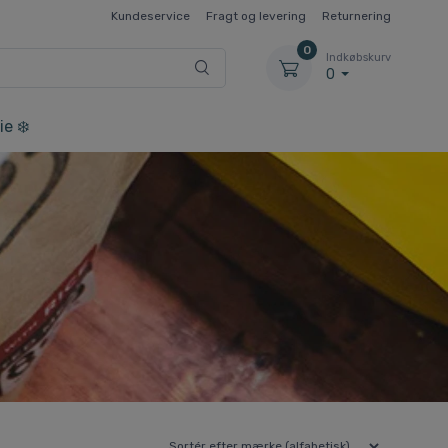
Kundeservice
Fragt og levering
Returnering
0
Indkøbskurv
0
ie ❄️