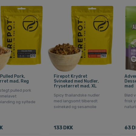
Pulled Pork,
Firepot Krydret
Adven
rret mad, Reg
Svinekød med Nudler,
Desse
frysetørret mad, XL
mad
stegt pulled pork
Spicy thailandske nudler
Blød 
mmelavet
med langsomt tilberedt
frisk
blanding og syltede
svinekød og sesamolie
naturl
K
133 DKK
63 D