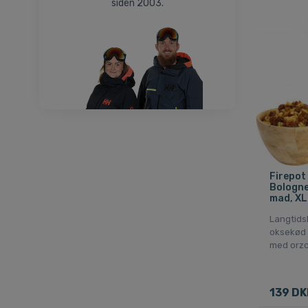
siden 2003.
Firepot
Bologne
mad, XL
Langtidsk
oksekød 
med orz
139 DK