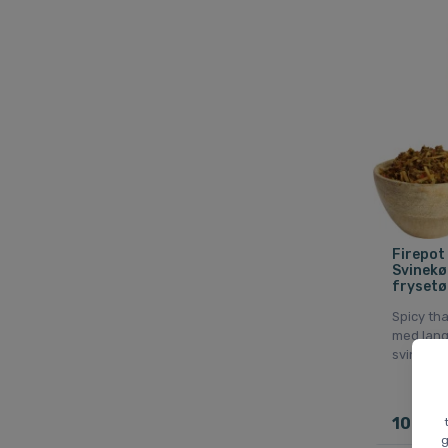
Firepot
Svinekø
frysetø
Spicy th
med lang
svinekød
109 DK
g