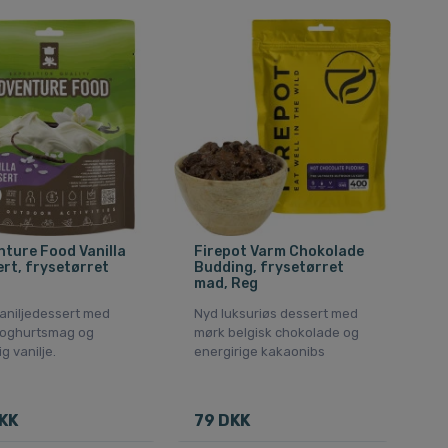
ture Food Vanilla
Firepot Varm Chokolade
rt, frysetørret
Budding, frysetørret
mad, Reg
vaniljedessert med
Nyd luksuriøs dessert med
 yoghurtsmag og
mørk belgisk chokolade og
ig vanilje.
energirige kakaonibs
KK
79 DKK