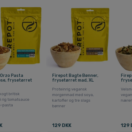
 Orzo Pasta
Firepot Bagte Bønner,
Fire
se, frysetørret
frysetørret mad, XL
fryse
Proteinrig vegansk
Velsm
ogt britisk
morgenmad med soya,
vegan
i rig tomatsauce
kartofler og tre slags
næren
o-pasta
bønner
K
129 DKK
129 