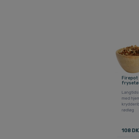
Firepot 
frysetø
Langtids
med hje
krydderi
rødløg
108 DK