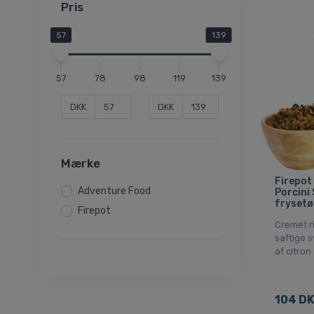
Pris
57
139
57
78
98
119
139
DKK
DKK
Mærke
Firepot
Adventure Food
Porcini
frysetø
Firepot
Cremet r
saftige s
af citron
104 D