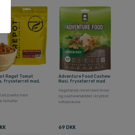
pot Røget Tomat
Adventure Food Cashew
a, frysetørret mad,
Nasi, frysetørret mad
Vegetarisk risret med linser
uld paella med
og cashewnødder i krydret
e tomater
sataysauce.
KK
69 DKK