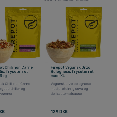
ot Chili non Carne
Firepot Vegansk Orzo
is, frysetørret
Bolognese, frysetørret
 Reg
mad, XL
k Chilli non Carne
Vegansk orzo bolognese
gede chilier og
med proteinrig soya og
ybønner
delikat tomatsauce
KK
129 DKK