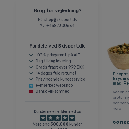
Brug for vejledning?
shop@skisport.dk
+4587300634
Fordele ved Skisport.dk
103 % prisgaranti på ALT
Dag til dag levering
Gratis fragt over 999 DKK
14 dages fuld returret
Firepot
Grydere
Prisvindende kundeservice
mad, Re
e-mærket webshop
Dansk virksomhed
Vegan g
proteinri
bønner og
nero
Kunderne er
vilde
med os
99 DK
Mere end
500.000
kunder