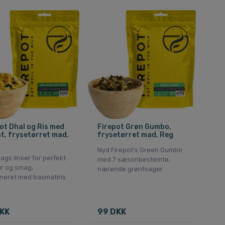
ot Dhal og Ris med
Firepot Grøn Gumbo,
t, frysetørret mad,
frysetørret mad, Reg
Nyd Firepot's Green Gumbo
ags linser for perfekt
med 7 sæsonbestemte,
ur og smag,
nærende grøntsager
neret med basmatiris
KK
99 DKK