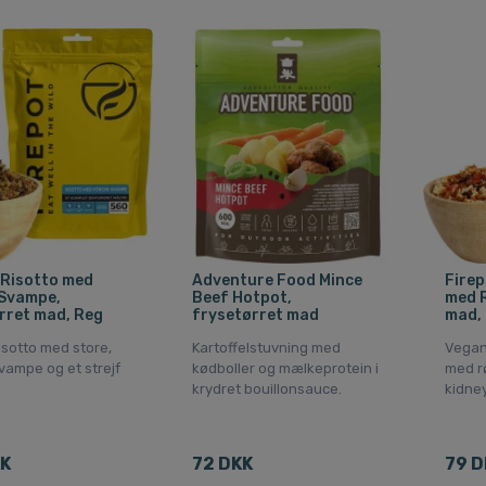
 Risotto med
Adventure Food Mince
Firep
 Svampe,
Beef Hotpot,
med R
rret mad, Reg
frysetørret mad
mad,
isotto med store,
Kartoffelstuvning med
Vegans
vampe og et strejf
kødboller og mælkeprotein i
med rø
krydret bouillonsauce.
kidne
KK
72 DKK
79 D