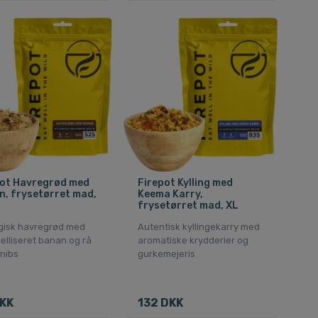
pot Havregrød med
Firepot Kylling med
, frysetørret mad,
Keema Karry,
frysetørret mad, XL
gisk havregrød med
Autentisk kyllingekarry med
elliseret banan og rå
aromatiske krydderier og
nibs
gurkemejeris
KK
132 DKK