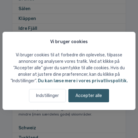
Sälen
Kläppen
Idre Fjäll
Vi bruger cookies
Vi bruger cookies til at forbedre din oplevelse, tilpasse
annoncer og analysere vores trafik. Ved at klikke på
”Accepter alle” giver du samtykke til alle cookies. Hvis du
ønsker at justere dine præferencer, kan du klikke på
”Indstillinger”.
Du kan læse mere i vores privatlivspolitik.
Andre lande
Indstillinger
Accepter alle
Udover de 5 store europæiske ski-lande, findes der
også andre lande med gode skiområder. Bl.a. Tyskland,
Schweiz, Tjekkiet, USA og Canada. Her finder du ofte
mindre (men særdeles gode) skiområder.
Schweiz
Tyskland