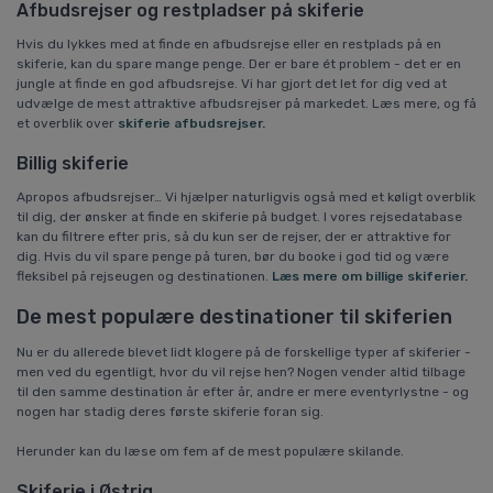
Afbudsrejser og restpladser på skiferie
Hvis du lykkes med at finde en afbudsrejse eller en restplads på en
skiferie, kan du spare mange penge. Der er bare ét problem - det er en
jungle at finde en god afbudsrejse. Vi har gjort det let for dig ved at
udvælge de mest attraktive afbudsrejser på markedet. Læs mere, og få
et overblik over
skiferie afbudsrejser.
Billig skiferie
Apropos afbudsrejser… Vi hjælper naturligvis også med et køligt overblik
til dig, der ønsker at finde en skiferie på budget. I vores rejsedatabase
kan du filtrere efter pris, så du kun ser de rejser, der er attraktive for
dig. Hvis du vil spare penge på turen, bør du booke i god tid og være
fleksibel på rejseugen og destinationen.
Læs mere om billige skiferier.
De mest populære destinationer til skiferien
Nu er du allerede blevet lidt klogere på de forskellige typer af skiferier -
men ved du egentligt, hvor du vil rejse hen? Nogen vender altid tilbage
til den samme destination år efter år, andre er mere eventyrlystne - og
nogen har stadig deres første skiferie foran sig.
Herunder kan du læse om fem af de mest populære skilande.
Skiferie i Østrig