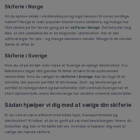
Skiferie i Norge
Vil du opleve skiløb i verdensklasse og sige heisann til vores nordlige
naboer? Norge er især populær blandt nyere skiløbere, og mange har
fået skiene på for første gang på en
skiferie i Norge
. Det betyder dog
ikke, at det udelukkende er en begynder-destination. Her er der
udfordringer for alle - og mange danskere vender tilbage til de norske
fjelde år efter år.
Skiferie i Sverige
Hvis du vil på en kør-selv-rejse er Sverige en oplagt destination. Fra
København tager det ganske få timer at køre til de sydsvenske
skiområder. Hvis du vælger en
skiferie i Sverige
, kan du tage til et
område, der passer perfekt til dit niveau. Syd- og Vestsverige er
perfekt til nybegyndere og børnefamilier. Det centrale Sverige har et
stort alpinområde, mens Nordsverige har landets vildeste skiområder.
Sådan hjælper vi dig med at vælge din skiferie
Er du ved at være afklaret med både type, transportmiddel og
destination? Vi håber, at du er godt på vej med beslutningen. Imens du
beslutter dig, kan vi fortælle lidt om, hvordan vi hjælper dig med at
vælge din næste skiferie.