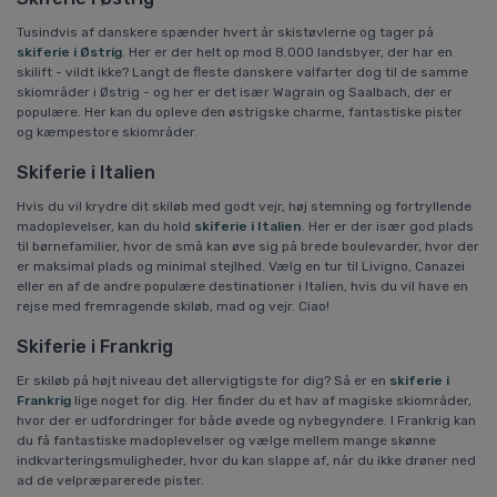
Tusindvis af danskere spænder hvert år skistøvlerne og tager på
skiferie i Østrig
. Her er der helt op mod 8.000 landsbyer, der har en
skilift - vildt ikke? Langt de fleste danskere valfarter dog til de samme
skiområder i Østrig - og her er det især Wagrain og Saalbach, der er
populære. Her kan du opleve den østrigske charme, fantastiske pister
og kæmpestore skiområder.
Skiferie i Italien
Hvis du vil krydre dit skiløb med godt vejr, høj stemning og fortryllende
madoplevelser, kan du hold
skiferie i Italien
. Her er der især god plads
til børnefamilier, hvor de små kan øve sig på brede boulevarder, hvor der
er maksimal plads og minimal stejlhed. Vælg en tur til Livigno, Canazei
eller en af de andre populære destinationer i Italien, hvis du vil have en
rejse med fremragende skiløb, mad og vejr. Ciao!
Skiferie i Frankrig
Er skiløb på højt niveau det allervigtigste for dig? Så er en
skiferie i
Frankrig
lige noget for dig. Her finder du et hav af magiske skiområder,
hvor der er udfordringer for både øvede og nybegyndere. I Frankrig kan
du få fantastiske madoplevelser og vælge mellem mange skønne
indkvarteringsmuligheder, hvor du kan slappe af, når du ikke drøner ned
ad de velpræparerede pister.