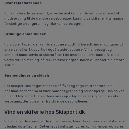
Stor rejsedatabase
Som vi allerede har nævnt, er vi din makker, når du vil have et overblik. I
modsætning til de danske rejsebureauer kan vi vise skiferier fra mange
forskellige arrangører - og ikke kun vores eget.
Grundige anmeldelser
Hvis du er typen, der kan lide at være godt forberedt, inden du tager på
en rejse, så er Skisport.dk også stedet at være. Vi har besøgt og
anmeldt hundredvis af skiområder i de mest populære lande. Vi deler
vores ærlige mening, så du kan blive klogere, inden du booker din næste
skitur.
Snemeldinger og skivejr
Det hjælper ikke noget at hoppe på flyet og tage en transferbus til
destinationen for så at blive mødt af grønne og brune bjerge. Hos os kan
du altid følge med i alverdens
snevejr
- tag også et kig på vores
ski
webcams
, der streamer fra diverse destinationer.
Vind en skiferie hos Skisport.dk
Vi har løbende spændende konkurrencer, hvor du kan vinde en skiferie til
titusindvis af kroner. Det er let at deltage i vores konkurrencer, og vores