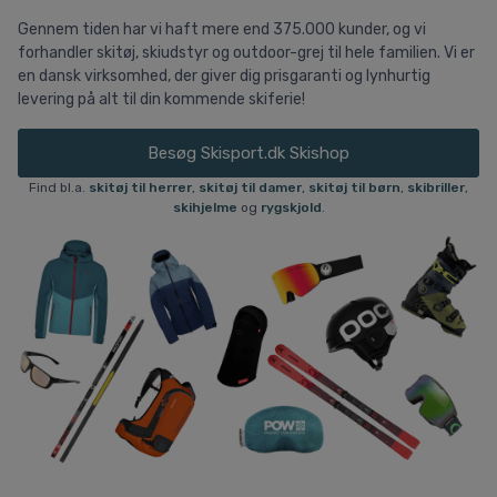
Gennem tiden har vi haft mere end 375.000 kunder, og vi
forhandler skitøj, skiudstyr og outdoor-grej til hele familien. Vi er
en dansk virksomhed, der giver dig prisgaranti og lynhurtig
levering på alt til din kommende skiferie!
Besøg Skisport.dk Skishop
Find bl.a.
skitøj til herrer
,
skitøj til damer
,
skitøj til børn
,
skibriller
,
skihjelme
og
rygskjold
.