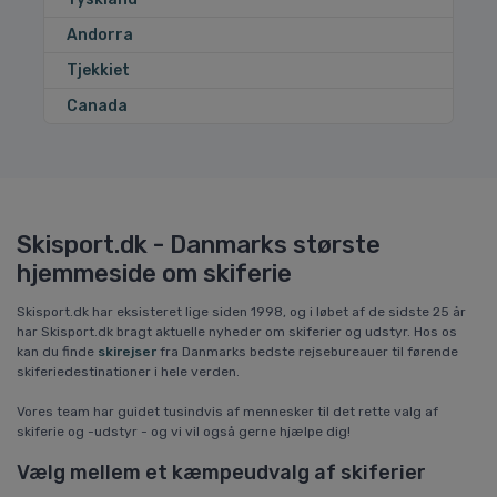
Andorra
Tjekkiet
Canada
Skisport.dk - Danmarks største
hjemmeside om skiferie
Skisport.dk har eksisteret lige siden 1998, og i løbet af de sidste 25 år
har Skisport.dk bragt aktuelle nyheder om skiferier og udstyr. Hos os
kan du finde
skirejser
fra Danmarks bedste rejsebureauer til førende
skiferiedestinationer i hele verden.
Vores team har guidet tusindvis af mennesker til det rette valg af
skiferie og -udstyr - og vi vil også gerne hjælpe dig!
Vælg mellem et kæmpeudvalg af skiferier