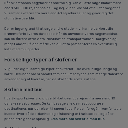
Når skisæsonen begynder at nærme sig, kan du ofte søge blandt mere
end 1.500.000 rejser hos os - og nej, vi har ikke sat et nul for meget på.
Vi samler skiferier fra mere end 40 rejsebureauer og giver dig det
ultimative overblik.
Der er ingen grund til at søge andre steder - vi har helt sikkert din
drømmeferie i vores database. Når du anvender vores søgemaskine,
kan du filtrere efter dato, destination, transportmiddel, boligtype og
meget andet. På den måde kan du let få præsenteret en overskuelig
liste med muligheder.
Forskellige typer af skiferier
Vi guider dig til samtlige typer af skiferier - de dyre, billige, lange og
korte. Herunder har vi samlet fem populære typer, som mange danskere
anvender sig af hvert år, når de skal finde årets skiferie.
Skiferie med bus
Hos Skisport giver vi dig overblikket over busrejser fra mere end 10
danske rejsebureauer. Du kan besøge alle de mest populære
destinationer, når du rejser til sneen i bus. Rejsen foregår i komfortable
busser, hvor både sikkerhed og afslapning er i højsædet - og så er
prisen ofte ganske spiselig.
Læs mere om skiferie med bus
.