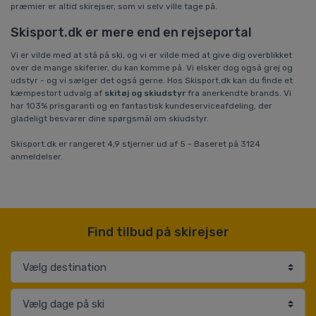
præmier er altid skirejser, som vi selv ville tage på.
Skisport.dk er mere end en rejseportal
Vi er vilde med at stå på ski, og vi er vilde med at give dig overblikket
over de mange skiferier, du kan komme på. Vi elsker dog også grej og
udstyr - og vi sælger det også gerne. Hos Skisport.dk kan du finde et
kæmpestort udvalg af
skitøj og skiudstyr
fra anerkendte brands. Vi
har 103% prisgaranti og en fantastisk kundeserviceafdeling, der
gladeligt besvarer dine spørgsmål om skiudstyr.
Skisport.dk
er rangeret
4,9
stjerner ud af
5
- Baseret på
3124
anmeldelser.
Find tilbud på skirejser