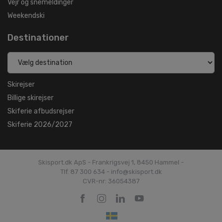
Vejr og snemeldinger
Weekendski
Destinationer
Skirejser
Billige skirejser
Skiferie afbudsrejser
Skiferie 2026/2027
Skisport.dk ApS - Frankrigsvej 1, 8450 Hammel -
Tlf. 87 300 634 - info@skisport.dk
CVR-nr: 36054387