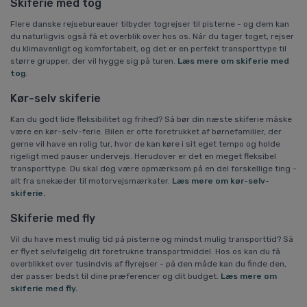
Skiferie med tog
Flere danske rejsebureauer tilbyder togrejser til pisterne - og dem kan
du naturligvis også få et overblik over hos os. Når du tager toget, rejser
du klimavenligt og komfortabelt, og det er en perfekt transporttype til
større grupper, der vil hygge sig på turen.
Læs mere om skiferie med
tog
.
Kør-selv skiferie
Kan du godt lide fleksibilitet og frihed? Så bør din næste skiferie måske
være en kør-selv-ferie. Bilen er ofte foretrukket af børnefamilier, der
gerne vil have en rolig tur, hvor de kan køre i sit eget tempo og holde
rigeligt med pauser undervejs. Herudover er det en meget fleksibel
transporttype. Du skal dog være opmærksom på en del forskellige ting -
alt fra snekæder til motorvejsmærkater.
Læs mere om kør-selv-
skiferie.
Skiferie med fly
Vil du have mest mulig tid på pisterne og mindst mulig transporttid? Så
er flyet selvfølgelig dit foretrukne transportmiddel. Hos os kan du få
overblikket over tusindvis af flyrejser - på den måde kan du finde den,
der passer bedst til dine præferencer og dit budget.
Læs mere om
skiferie med fly.