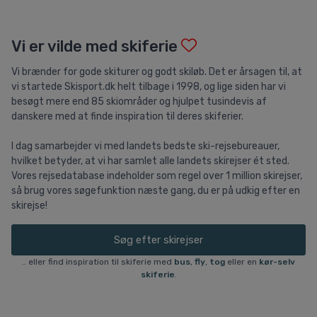
Vi er vilde med skiferie
Vi brænder for gode skiturer og godt skiløb. Det er årsagen til, at
vi startede Skisport.dk helt tilbage i 1998, og lige siden har vi
besøgt mere end 85 skiområder og hjulpet tusindevis af
danskere med at finde inspiration til deres skiferier.
I dag samarbejder vi med landets bedste ski-rejsebureauer,
hvilket betyder, at vi har samlet alle landets skirejser ét sted.
Vores rejsedatabase indeholder som regel over 1 million skirejser,
så brug vores søgefunktion næste gang, du er på udkig efter en
skirejse!
Søg efter skirejser
.. eller find inspiration til skiferie med
bus
,
fly
,
tog
eller en
kør-selv
skiferie
.