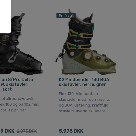
gt
Fri fragt
mon S/Pro Delta
K2 Mindbender 130 BOA,
W, skistøvler,
skistøvler, herre, grøn
, sort
Flex 130. Allmountain
bel allround-støvle
skistøvler med Tech inserts
lex 100 og på 102 mm.
og BOA justering. Kraftfuld
3600 g pr. par.
støvle til øvede skiløbere
9 DKK
5.975 DKK
2.875 DKK