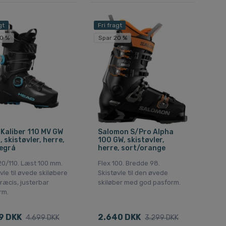
gt
Fri fragt
0 %
Spar 20 %
Kaliber 110 MV GW
Salomon S/Pro Alpha
 skistøvler, herre,
100 GW, skistøvler,
egrå
herre, sort/orange
20/110. Læst 100 mm.
Flex 100. Bredde 98.
vle til øvede skiløbere
Skistøvle til den øvede
ræcis, justerbar
skiløber med god pasform.
rm.
9 DKK
2.640 DKK
4.699 DKK
3.299 DKK