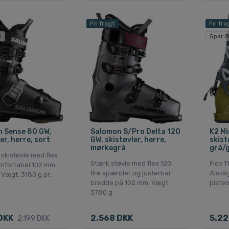
Fri fragt
Fri fra
%
Spar 8
 Sense 80 GW,
Salomon S/Pro Delta 120
K2 Mi
er, herre, sort
GW, skistøvler, herre,
skist
mørkegrå
grå/
-skistøvle med flex
Stærk støvle med flex 120,
Flex 1
mfortabel 102 mm
fire spænder og justerbar
Alsidig
 Vægt: 3180 g pr.
bredde på 102 mm. Vægt:
pisten
3780 g.
DKK
2.568 DKK
5.22
2.199 DKK