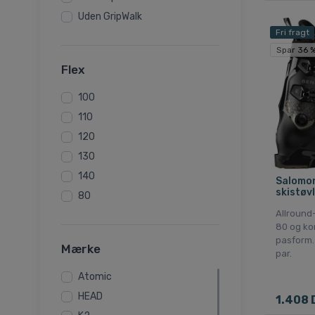
Uden GripWalk
Fri fragt
Spar 36 
Flex
100
110
120
130
140
Salomon
skistøvl
80
Allround
80 og ko
pasform.
Mærke
par.
Atomic
HEAD
1.408 