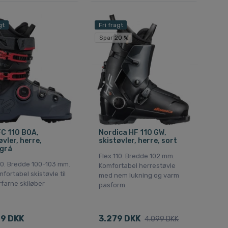
gt
Fri fragt
Spar 20 %
C 110 BOA,
Nordica HF 110 GW,
øvler, herre,
skistøvler, herre, sort
/grå
Flex 110. Bredde 102 mm.
10. Bredde 100-103 mm.
Komfortabel herrestøvle
fortabel skistøvle til
med nem lukning og varm
farne skiløber
pasform.
9 DKK
3.279 DKK
4.099 DKK