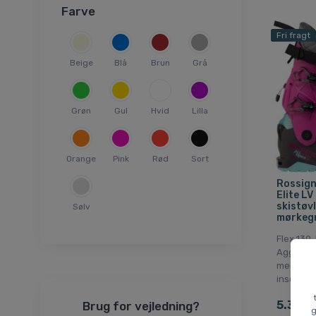
31,5
Farve
Fri fragt
Beige
Blå
Brun
Grå
Grøn
Gul
Hvid
Lilla
Orange
Pink
Rød
Sort
Rossign
Elite LV
skistøvl
Sølv
mørkeg
Flex 130
Aggressi
med hike
inserts.
5.367 
Brug for vejledning?
g