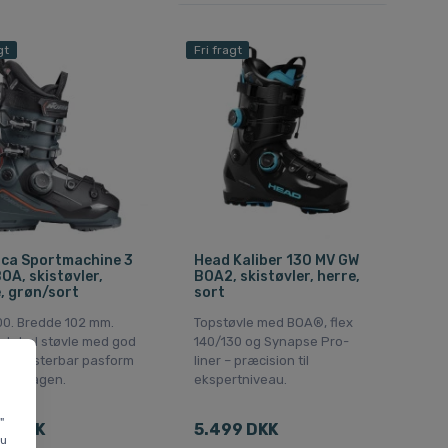
gt
Fri fragt
ica Sportmachine 3
Head Kaliber 130 MV GW
OA, skistøvler,
BOA2, skistøvler, herre,
, grøn/sort
sort
00. Bredde 102 mm.
Topstøvle med BOA®, flex
rtabel støvle med god
140/130 og Synapse Pro-
 og justerbar pasform
liner – præcision til
le skidagen.
ekspertniveau.
"
0 DKK
5.499 DKK
du