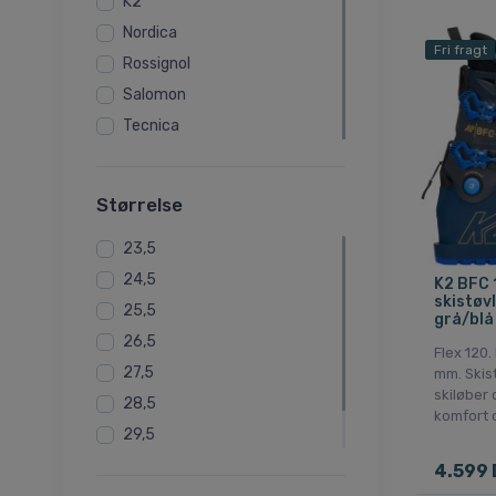
K2
Nordica
Fri fragt
Rossignol
Salomon
Tecnica
Størrelse
23,5
24,5
K2 BFC 
skistøvl
25,5
grå/blå
26,5
Flex 120
27,5
mm. Skist
skiløber
28,5
komfort 
29,5
30,5
4.599 