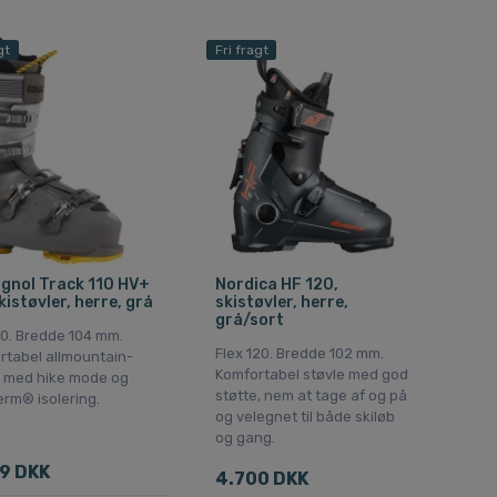
gt
Fri fragt
gnol Track 110 HV+
Nordica HF 120,
kistøvler, herre, grå
skistøvler, herre,
grå/sort
10. Bredde 104 mm.
Flex 120. Bredde 102 mm.
rtabel allmountain-
Komfortabel støvle med god
e med hike mode og
støtte, nem at tage af og på
rm® isolering.
og velegnet til både skiløb
og gang.
9 DKK
4.700 DKK