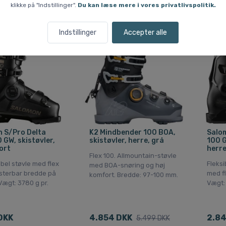
klikke på "Indstillinger".
Du kan læse mere i vores privatlivspolitik.
Fri fragt
Fri fra
Indstillinger
Accepter alle
Spar 12 %
 S/Pro Delta
K2 Mindbender 100 BOA,
Salo
 GW, skistøvler,
skistøvler, herre, grå
100 G
ort
herre
Flex 100. Allmountain-støvle
bel støvle med flex
Fleksi
med BOA-snøring og høj
usterbar bredde på
med f
komfort. Bredde: 97-100 mm.
Vægt: 3780 g pr.
Vægt: 
DKK
4.854 DKK
2.84
5.499 DKK