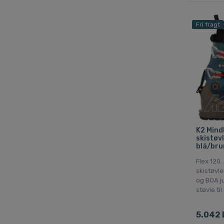
Fri fragt
K2 Mind
skistøvl
blå/bru
Flex 120.
skistøvle
og BOA ju
støvle ti
5.042 