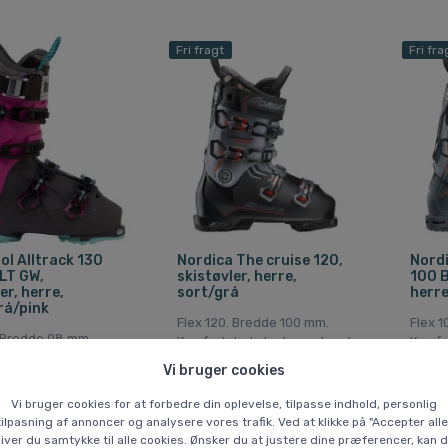
Fri fragt
Fri fra
ol Alltrack 130
Nordica The cruise 120,
Nord
 LT GW,
skistøvler, herre,
100 B
er, herre,
sort/grå
herre
rå/pink
Flex 120. Bredde 100 mm.
Flex 1
. Bredde 98 mm.
Komfortabel støvle med god
Komfo
v freeride-støvle
støtte, varme og nem
støtte
Vi bruger cookies
 mode og tech
justering til varieret skiløb.
til he
Vi bruger cookies for at forbedre din oplevelse, tilpasse indhold, personlig
tilpasning af annoncer og analysere vores trafik. Ved at klikke på "Accepter alle
3.700 DKK
3.80
DKK
iver du samtykke til alle cookies. Ønsker du at justere dine præferencer, kan 