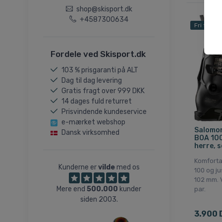
shop@skisport.dk
+4587300634
Fri fragt
Fordele ved Skisport.dk
103 % prisgaranti på ALT
Dag til dag levering
Gratis fragt over 999 DKK
14 dages fuld returret
Prisvindende kundeservice
e-mærket webshop
Salomon
Dansk virksomhed
BOA 100
herre, s
Komforta
Kunderne er
vilde
med os
100 og j
102 mm. 
Mere end
500.000
kunder
par.
siden 2003.
3.900 