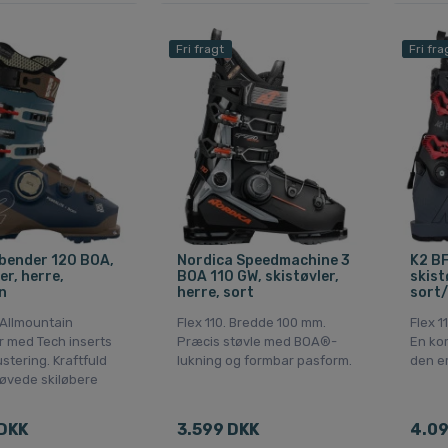
Fri fragt
Fri fra
bender 120 BOA,
Nordica Speedmachine 3
K2 BF
er, herre,
BOA 110 GW, skistøvler,
skist
n
herre, sort
sort
 Allmountain
Flex 110. Bredde 100 mm.
Flex 1
r med Tech inserts
Præcis støvle med BOA®-
En kom
stering. Kraftfuld
lukning og formbar pasform.
den er
l øvede skiløbere
DKK
3.599 DKK
4.09