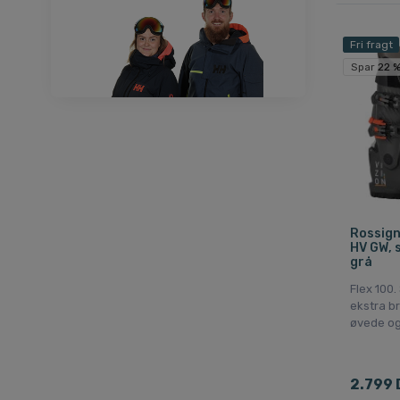
Fri fragt
Spar 22 
Rossign
HV GW, s
grå
Flex 100.
ekstra br
øvede og
2.799 