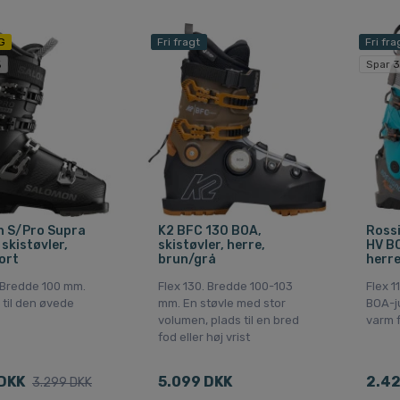
G
Fri fragt
Fri fra
%
Spar 
 S/Pro Supra
K2 BFC 130 BOA,
Rossi
skistøvler,
skistøvler, herre,
HV BO
ort
brun/grå
herre
. Bredde 100 mm.
Flex 130. Bredde 100-103
Flex 1
 til den øvede
mm. En støvle med stor
BOA-j
volumen, plads til en bred
varm 
fod eller høj vrist
DKK
5.099 DKK
2.42
3.299 DKK