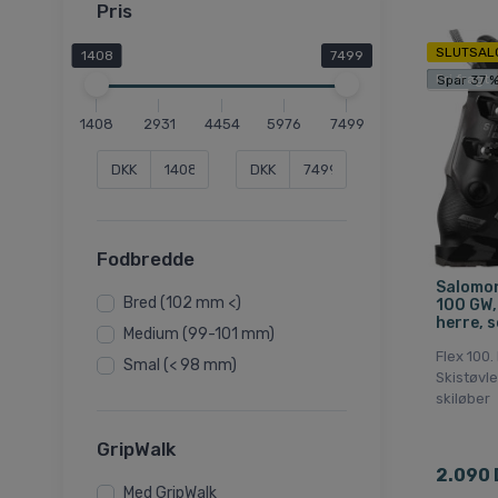
Pris
SLUTSAL
1408
7499
Fri fragt
Spar 37 
1408
2931
4454
5976
7499
DKK
DKK
Fodbredde
Salomon
Bred (102 mm <)
100 GW, 
herre, s
Medium (99-101 mm)
Flex 100
Smal (< 98 mm)
Skistøvle
skiløber
GripWalk
2.090 
Med GripWalk