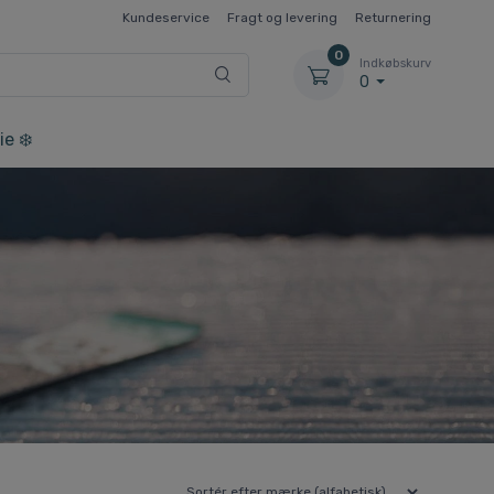
Kundeservice
Fragt og levering
Returnering
0
Indkøbskurv
0
ie ❄️