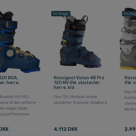
Fri fragt
Fri fra
120 BOA,
Rossignol Vizion 4B Pro
Rossi
er, herre,
120 MV GW, skistøvler,
GW, s
herre, blå
Flex 1
. Bredde 100-103
Flex 120. Medium brede
Komfo
øvle til den erfarne
skistøvler til øvede skiløbere
støvl
 der søger både
Winthe
og performance
DKK
4.112 DKK
2.99