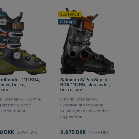
gt
SLUTSALG
Fri fragt
 %
ndbender 110 BOA,
Salomon S/Pro Supra
øvler, herre,
BOA 110 GW, skistøvler,
grøn
herre, sort
10. Bredde 97-100 mm.
Flex 110. Bredde 100.
 skistøvle, god til
Skistøvle til den øvede
 og skitouring
skiløber, med god komfort
og pasform
8 DKK
2.875 DKK
5.699 DKK
4.499 DKK