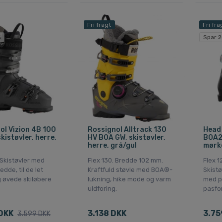
Fri fragt
Fri fra
%
Spar 2
ol Vizion 4B 100
Rossignol Alltrack 130
Head 
kistøvler, herre,
HV BOA GW, skistøvler,
BOA2,
herre, grå/gul
mørk
 Skistøvler med
Flex 130. Bredde 102 mm.
Flex 1
edde, til de let
Kraftfuld støvle med BOA®-
Skistø
 øvede skiløbere
lukning, hike mode og varm
med p
uldforing.
pasfo
DKK
3.138 DKK
3.75
3.599 DKK