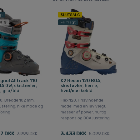
gt
SLUTSALG
Fri fragt
39 %
gnol Alltrack 110
K2 Recon 120 BOA,
A GW, skistøvler,
skistøvler, herre,
, grå/blå
hvid/mørkeblå
10. Bredde 102 mm.
Flex 120. Prisvindende
ustering, hike mode og
model med en lav vægt,
foring
masser af power, hurtig
respons og BOA justering
7 DKK
3.433 DKK
3.999 DKK
5.099 DKK