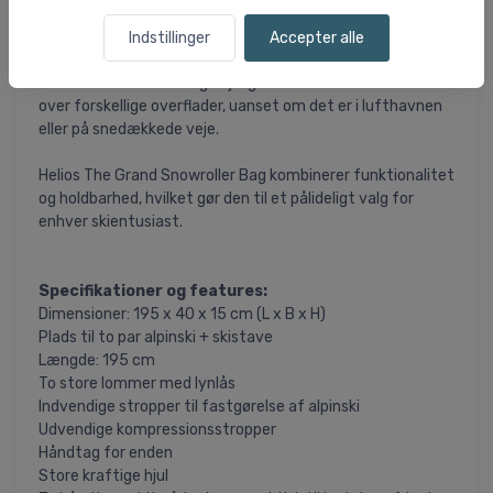
Udvendige kompressionsstropper hjælper med at reducere
taskens volumen og holder indholdet tæt sammen. For
Indstillinger
Accepter alle
nem håndtering er der et robust håndtag i den ene ende af
tasken. De store kraftige hjul gør det let at trække tasken
over forskellige overflader, uanset om det er i lufthavnen
eller på snedækkede veje.
Helios The Grand Snowroller Bag kombinerer funktionalitet
og holdbarhed, hvilket gør den til et pålideligt valg for
enhver skientusiast.
Specifikationer og features:
Dimensioner: 195 x 40 x 15 cm (L x B x H)
Plads til to par alpinski + skistave
Længde: 195 cm
To store lommer med lynlås
Indvendige stropper til fastgørelse af alpinski
Udvendige kompressionsstropper
Håndtag for enden
Store kraftige hjul