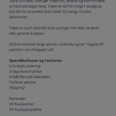
100% LIFA fiber, som gør trøjen let, åndbar og komfortable
at have på dagen lang. Trøjen er derfor meget alsidig og
kan derfor anvendes året rundt til mange fysiske
aktiviteter.
Trøjen er syet med flat lock syninger som ikke skræver
eller generer kroppen.
Active crew har lange ærmer, rund hals og har "regular fit"
pasform i en afslappet stil.
Specifikationer og features
Letvægts isolering
2-lags konstruktion
Lifa® fibre på indersiden
Flatlock sømme
130g/m2
Materialer:
65 % polyester
35 % polypropylene