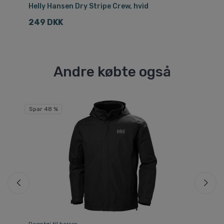
Helly Hansen Dry Stripe Crew, hvid
He
249 DKK
2
Andre købte også
Spar 48 %
Sp