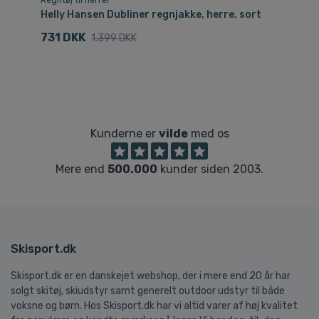
Regntøj til herrer
Re
Helly Hansen Dubliner regnjakke, herre, sort
He
731 DKK
5
1.399 DKK
Kunderne er
vilde
med os
Mere end
500.000
kunder siden 2003.
Skisport.dk
Skisport.dk er en danskejet webshop, der i mere end 20 år har
solgt skitøj, skiudstyr samt generelt outdoor udstyr til både
voksne og børn. Hos Skisport.dk har vi altid varer af høj kvalitet