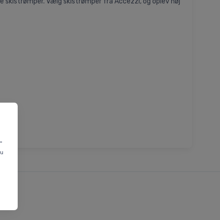
 dine skistrømper. Vælg skistrømper fra Accezzi, og oplev høj
"
du