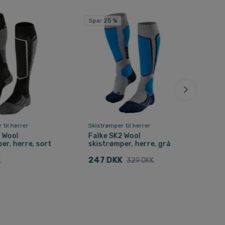
Spar 25 %
 til herrer
Skistrømper til herrer
Skist
 Wool
Falke SK2 Wool
Falk
er, herre, sort
skistrømper, herre, grå
herr
K
247 DKK
232
329 DKK