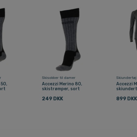
r
Skisokker til damer
Skiundertøj
 50,
Accezzi Merino 80,
Accezzi M
ort
skistrømper, sort
skiundert
249 DKK
899 DK