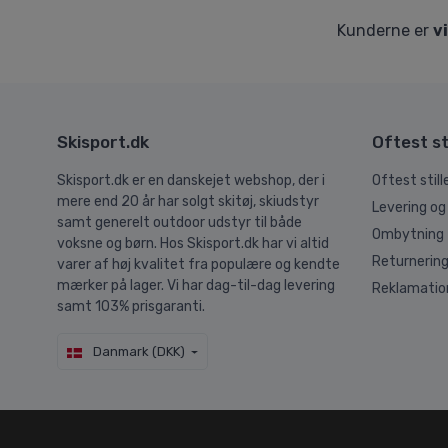
Kunderne er
v
Skisport.dk
Oftest st
Skisport.dk er en danskejet webshop, der i
Oftest stil
mere end 20 år har solgt skitøj, skiudstyr
Levering og
samt generelt outdoor udstyr til både
Ombytning
voksne og børn. Hos Skisport.dk har vi altid
Returnerin
varer af høj kvalitet fra populære og kendte
mærker på lager. Vi har dag-til-dag levering
Reklamatio
samt 103% prisgaranti.
Danmark (DKK)