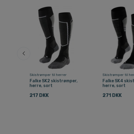
Skistrømper til herrer
Skistrømper til he
Falke SK2 skistrømper,
Falke SK4 skis
lå
herre, sort
herre, sort
217 DKK
271 DKK