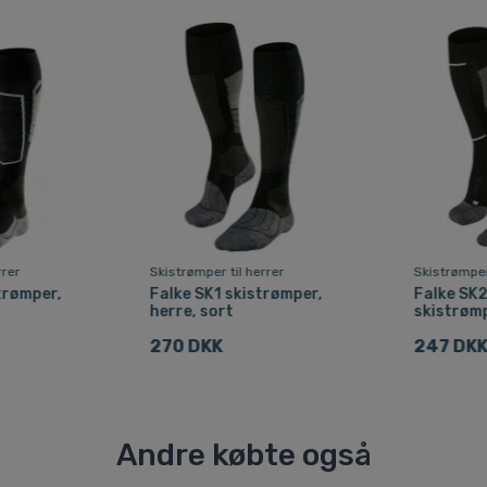
rrer
Skistrømper til herrer
Skistrømper
trømper,
Falke SK1 skistrømper,
Falke SK2
herre, sort
skistrømp
270 DKK
247 DK
Andre købte også