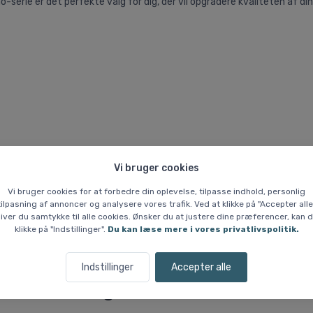
erino-serie er det perfekte valg for dig, der vil opgradere kvaliteten af
Vi bruger cookies
Vi bruger cookies for at forbedre din oplevelse, tilpasse indhold, personlig
tilpasning af annoncer og analysere vores trafik. Ved at klikke på "Accepter alle
iver du samtykke til alle cookies. Ønsker du at justere dine præferencer, kan 
klikke på "Indstillinger".
Du kan læse mere i vores privatlivspolitik.
Indstillinger
Accepter alle
Lignende varer