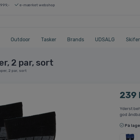
 999,-
e-mærket webshop
Outdoor
Tasker
Brands
UDSALG
Skifer
, 2 par, sort
er, 2 par, sort
239
Yderst be
god åndb
På lage