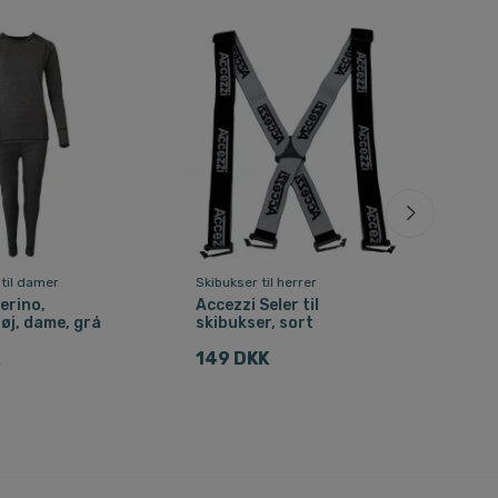
 til damer
Skibukser til herrer
Drik
erino,
Accezzi Seler til
Acce
øj, dame, grå
skibukser, sort
drik
K
149 DKK
79 