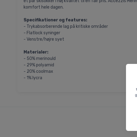
et par skisokker i høj kvalitet til en fair pris. Accezzis M
komfort hele dagen.
Specifikationer og features:
- Trykabsorberende lag på kritiske områder
- Flatlock syninger
- Venstre/højre syet
Materialer:
- 50% merinould
- 29% polyamid
- 20% coolmax
- 1% lycra
g