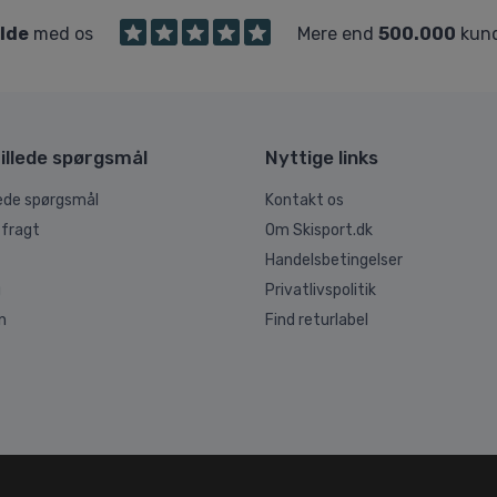
ilde
med os
Mere end
500.000
kund
illede spørgsmål
Nyttige links
lede spørgsmål
Kontakt os
 fragt
Om Skisport.dk
Handelsbetingelser
g
Privatlivspolitik
n
Find returlabel