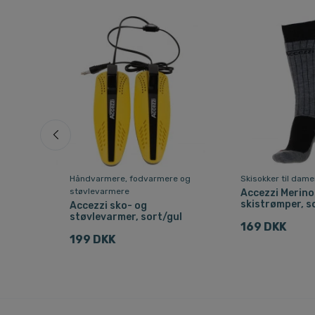
r
Håndvarmere, fodvarmere og
Skisokker til dame
støvlevarmere
Accezzi Merino
blå
skistrømper, s
Accezzi sko- og
støvlevarmer, sort/gul
169 DKK
199 DKK