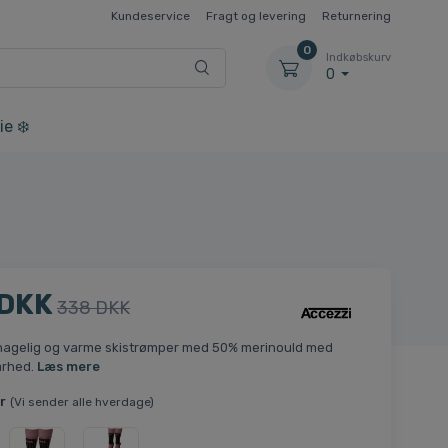
Kundeservice
Fragt og levering
Returnering
0
Indkøbskurv
0
ie ❄️
 DKK
338 DKK
hagelig og varme skistrømper med 50% merinould med
arhed.
Læs mere
r
(Vi sender alle hverdage)