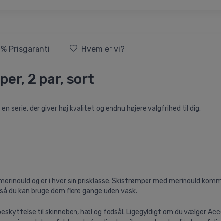
 % Prisgaranti
Hvem er vi?
er, 2 par, sort
n serie, der giver høj kvalitet og endnu højere valgfrihed til dig.
merinould og er i hver sin prisklasse. Skistrømper med merinould kom
 så du kan bruge dem flere gange uden vask.
beskyttelse til skinneben, hæl og fodsål. Ligegyldigt om du vælger Ac