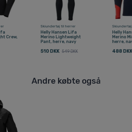
rer
Skiundertøj til herrer
Skiundertøj 
ifa
Helly Hansen Lifa
Helly Han
ht Crew,
Merino Lightweight
Merino Mi
Pant, herre, navy
herre, na
510 DKK
488 DK
549 DKK
Andre købte også