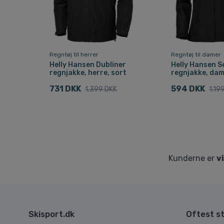
Regntøj til herrer
Regntøj til damer
Helly Hansen Dubliner
Helly Hansen S
regnjakke, herre, sort
regnjakke, dam
731 DKK
594 DKK
1.399 DKK
1.19
Kunderne er
v
Skisport.dk
Oftest st