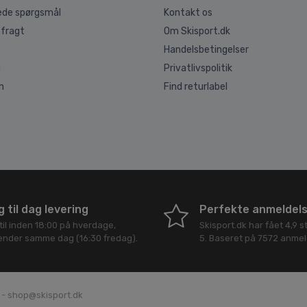
lede spørgsmål
Kontakt os
 fragt
Om Skisport.dk
Handelsbetingelser
g
Privatlivspolitik
n
Find returlabel
 til dag levering
Perfekte anmeldel
til inden 18:00 på hverdage,
Skisport.dk
har fået
4,9
st
sender samme dag (16:30 fredag).
5
. Baseret på
7572
anmeld
4 - shop@skisport.dk