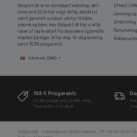
Skisport.dk er en danskejet webshop, der i
Oftest stil
mere end 20 år har solgt skitøj, skiudstyr
Levering og
samt generelt outdoor udstyr til både
Ombytning
voksne og børn. Hos Skisport.dk har vi altid
Returnerin
varer af høj kvalitet fra populære og kendte
mærker på lager. Vi har dag-til-dag levering
Reklamatio
samt 103% prisgaranti.
Danmark (DKK)
103 % Prisgaranti.
Dag
Du får prisgaranti på alle varer.
Bes
Plus ekstra 3 % rabat
vi 
Skisport.dk - Frankrigsvej 1, 8450 Hammel - Tlf. +45 87 30 06 3