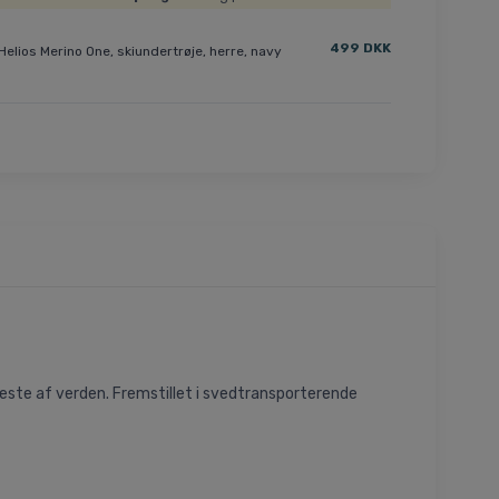
499 DKK
Helios Merino One, skiundertrøje, herre, navy
este af verden. Fremstillet i svedtransporterende