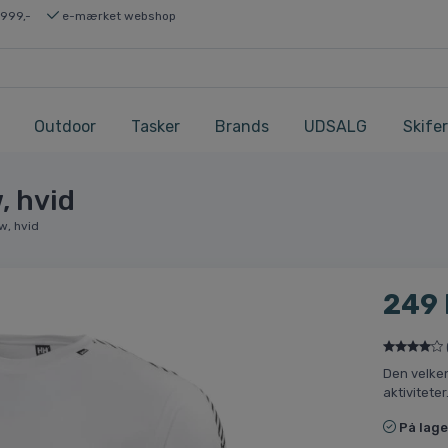
 999,-
e-mærket webshop
Outdoor
Tasker
Brands
UDSALG
Skifer
, hvid
w, hvid
249
Den velken
aktiviteter
På lage