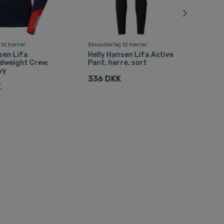
til herrer
Skiundertøj til herrer
Skiun
sen Lifa
Helly Hansen Lifa Active
Acce
dweight Crew,
Pant, herre, sort
herr
vy
336 DKK
139
K