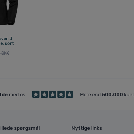
even J
e, sort
9 DKK
ilde
med os
Mere end
500.000
kund
illede spørgsmål
Nyttige links