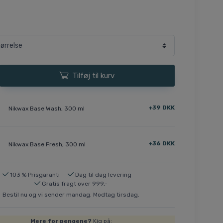
Tilføj til kurv
+39 DKK
Nikwax Base Wash, 300 ml
+36 DKK
Nikwax Base Fresh, 300 ml
103 % Prisgaranti
Dag til dag levering
Gratis fragt over 999,-
Bestil nu og vi sender mandag. Modtag tirsdag.
Mere for pengene?
Kig på: