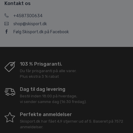
Kontakt os
+4587300634
shop@skisport.dk
Følg Skisport.dk på Facebook
103 % Prisgaranti.
Du får prisgaranti på alle varer.
Plus ekstra 3 % rabat
Dag til dag levering
Bestil inden 18:00 på hverdage,
vi sender samme dag (16:30 fredag).
Perfekte anmeldelser
Skisport.dk
har fået
4,9
stjerner ud af
5
. Baseret på
7572
anmeldelser.