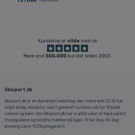
721 DKK
5
1.399 DKK
Kunderne er
vilde
med os
Mere end
500.000
kunder siden 2003.
Skisport.dk
Skisport.dk er en danskejet webshop, der i mere end 20 år har
solgt skitøj, skiudstyr samt generelt outdoor udstyr til både
voksne og børn. Hos Skisport.dk har vi altid varer af høj kvalitet
fra populære og kendte mærker på lager. Vi har dag-til-dag
levering samt 103% prisgaranti.