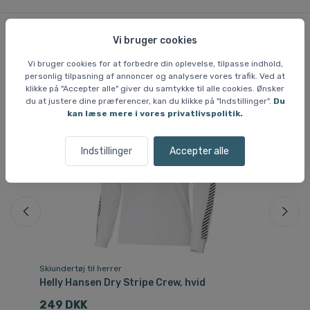
Vi bruger cookies
Lignende varer
Vi bruger cookies for at forbedre din oplevelse, tilpasse indhold,
personlig tilpasning af annoncer og analysere vores trafik. Ved at
klikke på "Accepter alle" giver du samtykke til alle cookies. Ønsker
du at justere dine præferencer, kan du klikke på "Indstillinger".
Du
Sp
kan læse mere i vores privatlivspolitik.
Indstillinger
Accepter alle
Skiundertøj til herrer
Ski
Helly Hansen Dry Stripe Crew, hvid
He
249 DKK
2