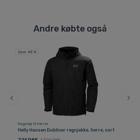
Andre købte også
Spar 48 %
Sp
Regntøj til herrer
Re
Helly Hansen Dubliner regnjakke, herre, sort
He