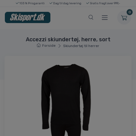
103 % Prisgaranti
Dag til dag levering
Gratis fragt over 999,-
0
Accezzi skiundertøj, herre, sort
Forside
Skiundertøj til herrer