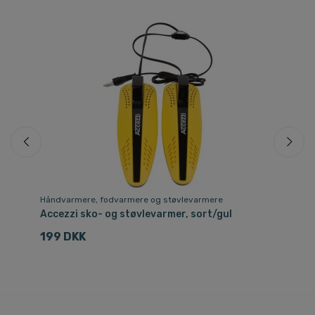
Sp
Håndvarmere, fodvarmere og støvlevarmere
Ski
Accezzi sko- og støvlevarmer, sort/gul
Ki
199 DKK
2