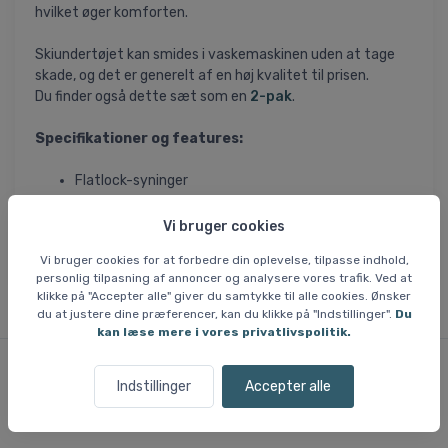
hvilket øger komforten.
Skiundertøjet kan smides i vaskemaskinen uden at tage
skade, og det er generelt af en høj kvalitet til prisen.
Du finder også dette sæt som en
2-pak
.
Specifikationer og features:
Flatlock-syninger
100% polyester
Vi bruger cookies
Vi bruger cookies for at forbedre din oplevelse, tilpasse indhold,
personlig tilpasning af annoncer og analysere vores trafik. Ved at
klikke på "Accepter alle" giver du samtykke til alle cookies. Ønsker
du at justere dine præferencer, kan du klikke på "Indstillinger".
Du
kan læse mere i vores privatlivspolitik.
Indstillinger
Accepter alle
Lignende varer