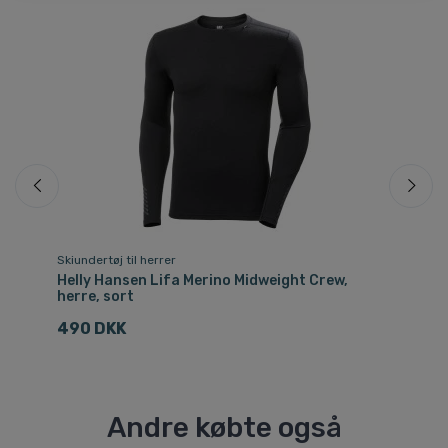
Skiundertøj til herrer
Ski
Helly Hansen Lifa Merino Midweight Crew,
He
herre, sort
he
490 DKK
4
Andre købte også