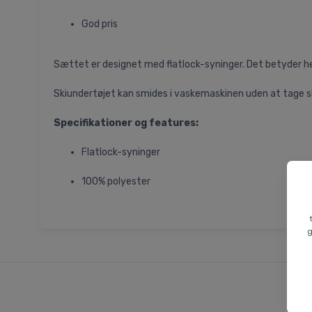
God pris
Sættet er designet med flatlock-syninger. Det betyder he
Skiundertøjet kan smides i vaskemaskinen uden at tage skad
Specifikationer og features:
Flatlock-syninger
100% polyester
g