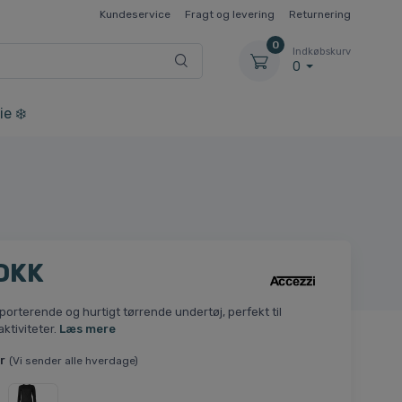
Kundeservice
Fragt og levering
Returnering
0
Indkøbskurv
0
ie ❄️
 DKK
orterende og hurtigt tørrende undertøj, perfekt til
aktiviteter.
Læs mere
r
(Vi sender alle hverdage)