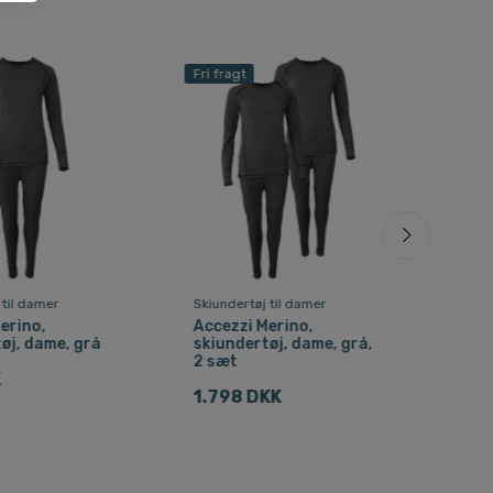
Fri fragt
 til damer
Skiundertøj til damer
Skist
erino,
Accezzi Merino,
Cair
øj, dame, grå
skiundertøj, dame, grå,
ski
2 sæt
K
76 
1.798 DKK