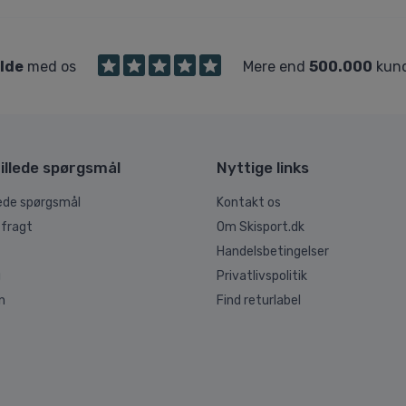
ilde
med os
Mere end
500.000
kund
illede spørgsmål
Nyttige links
lede spørgsmål
Kontakt os
 fragt
Om Skisport.dk
Handelsbetingelser
g
Privatlivspolitik
n
Find returlabel