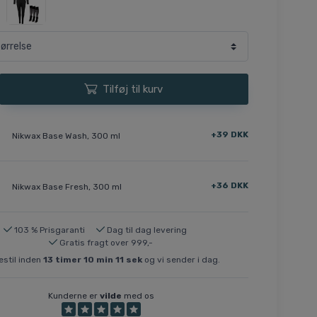
Tilføj til kurv
+39 DKK
Nikwax Base Wash, 300 ml
+36 DKK
Nikwax Base Fresh, 300 ml
103 % Prisgaranti
Dag til dag levering
Gratis fragt over 999,-
stil inden
13
timer
10
min
10
sek
og vi sender i dag.
Kunderne er
vilde
med os