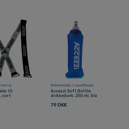
l herrer
Drikkedunke / vandflasker
ler til
Accezzi Soft Bottle,
, sort
drikkedunk, 250 ml, blå
79 DKK