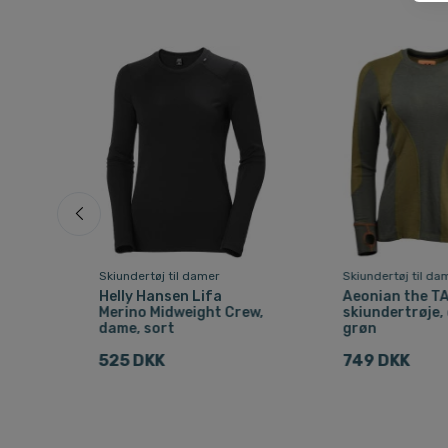
Skiundertøj til damer
Skiundertøj til da
Helly Hansen Lifa
Aeonian the T
Merino Midweight Crew,
skiundertrøje,
dame, sort
grøn
525 DKK
749 DKK