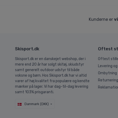
Kunderne er
v
Skisport.dk
Oftest st
Skisport.dk er en danskejet webshop, der i
Oftest stil
mere end 20 år har solgt skitøj, skiudstyr
Levering og
samt generelt outdoor udstyr til både
Ombytning
voksne og børn. Hos Skisport.dk har vi altid
Returnerin
varer af høj kvalitet fra populære og kendte
mærker på lager. Vi har dag-til-dag levering
Reklamatio
samt 103% prisgaranti.
Danmark (DKK)