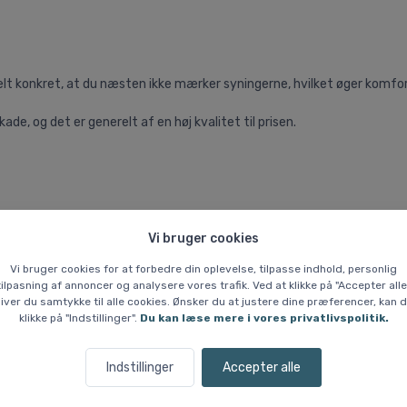
lt konkret, at du næsten ikke mærker syningerne, hvilket øger komfo
e, og det er generelt af en høj kvalitet til prisen.
Vi bruger cookies
Vi bruger cookies for at forbedre din oplevelse, tilpasse indhold, personlig
tilpasning af annoncer og analysere vores trafik. Ved at klikke på "Accepter alle
iver du samtykke til alle cookies. Ønsker du at justere dine præferencer, kan 
klikke på "Indstillinger".
Du kan læse mere i vores privatlivspolitik.
Indstillinger
Accepter alle
Lignende varer