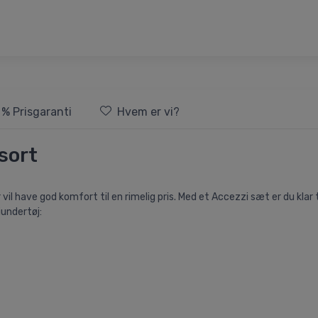
 % Prisgaranti
Hvem er vi?
sort
il have god komfort til en rimelig pris. Med et Accezzi sæt er du klar til
iundertøj: