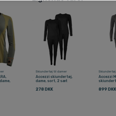
mer
Skiundertøj til damer
Skiundertøj
ARA,
Accezzi skiundertøj,
Accezzi M
 dame,
dame, sort, 2 sæt
skiundert
278 DKK
899 DK