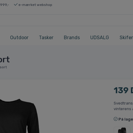
 999,-
e-mærket webshop
Outdoor
Tasker
Brands
UDSALG
Skifer
ort
 sort
139
Svedtransp
vinterens 
På lage