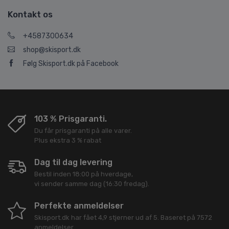
Kontakt os
+4587300634
shop@skisport.dk
Følg Skisport.dk på Facebook
103 % Prisgaranti.
Du får prisgaranti på alle varer.
Plus ekstra 3 % rabat
Dag til dag levering
Bestil inden 18:00 på hverdage,
vi sender samme dag (16:30 fredag).
Perfekte anmeldelser
Skisport.dk
har fået
4,9
stjerner ud af
5
. Baseret på
7572
anmeldelser.