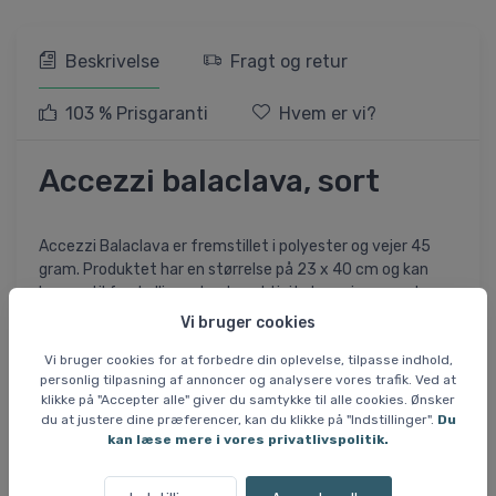
Beskrivelse
Fragt og retur
103 % Prisgaranti
Hvem er vi?
Accezzi balaclava, sort
Accezzi Balaclava er fremstillet i polyester og vejer 45
gram. Produktet har en størrelse på 23 x 40 cm og kan
bruges til forskellige udendørsaktiviteter, rejser, sport og
cykling.
Vi bruger cookies
Vi bruger cookies for at forbedre din oplevelse, tilpasse indhold,
Materialet er åndbart og beskytter mod UV-stråler.
personlig tilpasning af annoncer og analysere vores trafik. Ved at
Balaclavaen er let og nem at have med på farten.
klikke på "Accepter alle" giver du samtykke til alle cookies. Ønsker
du at justere dine præferencer, kan du klikke på "Indstillinger".
Du
Specifikationer og features
kan læse mere i vores privatlivspolitik.
Materiale: Polyester
Åndbar