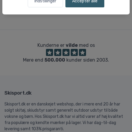
Indstillinger
Accepter alle
Anti-UV
Kunderne er
vilde
med os
Mere end
500.000
kunder siden 2003.
Skisport.dk
Skisport.dk er en danskejet webshop, der i mere end 20 år har
solgt skitøj, skiudstyr samt generelt outdoor udstyr til både
voksne og børn. Hos Skisport.dk har vi altid varer af høj kvalitet
fra populære og kendte mærker på lager. Vi har dag-til-dag
levering samt 103% prisgaranti.