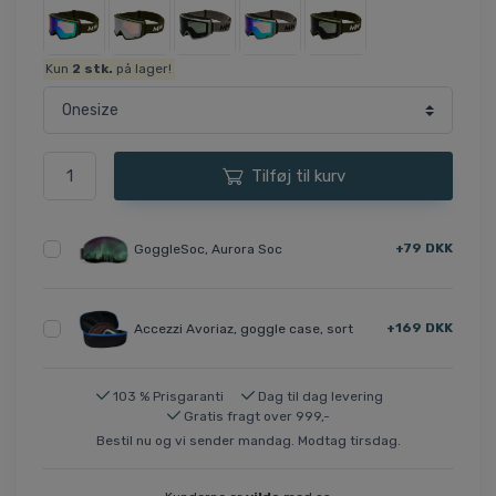
Kun
2
stk.
på lager!
Tilføj til kurv
+79 DKK
GoggleSoc, Aurora Soc
+169 DKK
Accezzi Avoriaz, goggle case, sort
103 % Prisgaranti
Dag til dag levering
Gratis fragt over 999,-
Bestil nu og vi sender mandag. Modtag tirsdag.