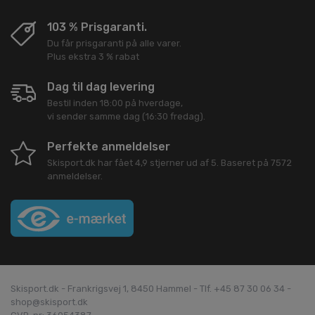
103 % Prisgaranti.
Du får prisgaranti på alle varer.
Plus ekstra 3 % rabat
Dag til dag levering
Bestil inden 18:00 på hverdage,
vi sender samme dag (16:30 fredag).
Perfekte anmeldelser
Skisport.dk
har fået
4,9
stjerner ud af
5
. Baseret på
7572
anmeldelser.
Skisport.dk - Frankrigsvej 1, 8450 Hammel - Tlf. +45 87 30 06 34 -
shop@skisport.dk