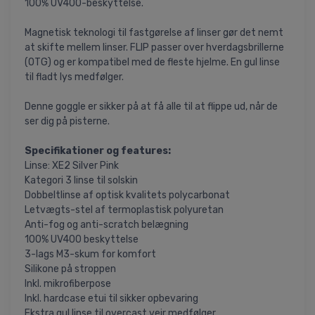
100% UV400-beskyttelse.
Magnetisk teknologi til fastgørelse af linser gør det nemt
at skifte mellem linser. FLIP passer over hverdagsbrillerne
(OTG) og er kompatibel med de fleste hjelme. En gul linse
til fladt lys medfølger.
Denne goggle er sikker på at få alle til at flippe ud, når de
ser dig på pisterne.
Specifikationer og features:
Linse: XE2 Silver Pink
Kategori 3 linse til solskin
Dobbeltlinse af optisk kvalitets polycarbonat
Letvægts-stel af termoplastisk polyuretan
Anti-fog og anti-scratch belægning
100% UV400 beskyttelse
3-lags M3-skum for komfort
Silikone på stroppen
Inkl. mikrofiberpose
Inkl. hardcase etui til sikker opbevaring
Ekstra gul linse til overcast vejr medfølger