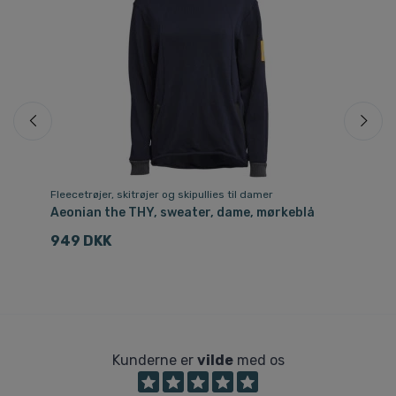
Fleecetrøjer, skitrøjer og skipullies til damer
Ski
Aeonian the THY, sweater, dame, mørkeblå
Ki
949 DKK
7
Kunderne er
vilde
med os