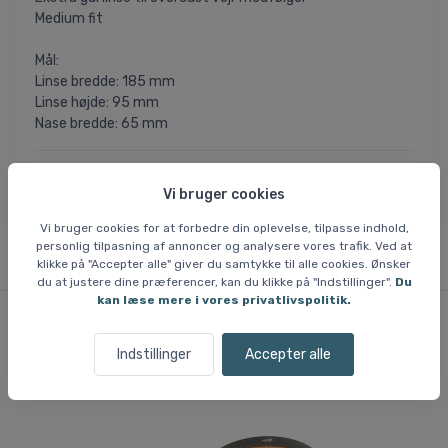
Medium fit
Mål:
Linse bredde: 185 mm
Linse højde: 95 mm
Nase bredde: 65 mm
= Varen er permanent nedsat i pris og kommer
SLUTSALG
ikke tilbage, når nuværende lager er solgt. Utilgængelige
Vi bruger cookies
størrelser kan ikke skaffes.
Vi bruger cookies for at forbedre din oplevelse, tilpasse indhold,
personlig tilpasning af annoncer og analysere vores trafik. Ved at
klikke på "Accepter alle" giver du samtykke til alle cookies. Ønsker
du at justere dine præferencer, kan du klikke på "Indstillinger".
Du
kan læse mere i vores privatlivspolitik.
Lignende varer
Indstillinger
Accepter alle
Sp