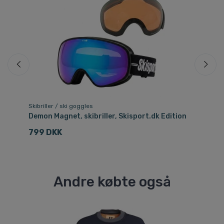
Skibriller / ski goggles
Ski
Demon Magnet, skibriller, Skisport.dk Edition
Oa
799 DKK
8
Andre købte også
Sp