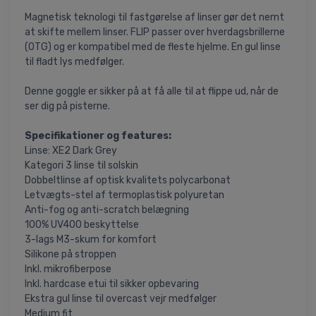
Magnetisk teknologi til fastgørelse af linser gør det nemt
at skifte mellem linser. FLIP passer over hverdagsbrillerne
(OTG) og er kompatibel med de fleste hjelme. En gul linse
til fladt lys medfølger.
Denne goggle er sikker på at få alle til at flippe ud, når de
ser dig på pisterne.
Specifikationer og features:
Linse: XE2 Dark Grey
Kategori 3 linse til solskin
Dobbeltlinse af optisk kvalitets polycarbonat
Letvægts-stel af termoplastisk polyuretan
Anti-fog og anti-scratch belægning
100% UV400 beskyttelse
3-lags M3-skum for komfort
Silikone på stroppen
Inkl. mikrofiberpose
Inkl. hardcase etui til sikker opbevaring
Ekstra gul linse til overcast vejr medfølger
Medium fit