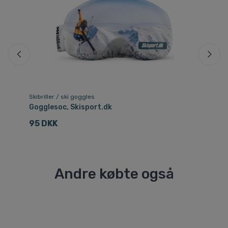
Skibriller / ski goggles
Ski
Gogglesoc, Skisport.dk
De
95 DKK
7
Andre købte også