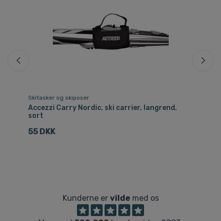
Skitasker og skiposer
Sol
id
Accezzi Carry Nordic, ski carrier, langrend,
Ca
sort
2
55 DKK
Kunderne er
vilde
med os