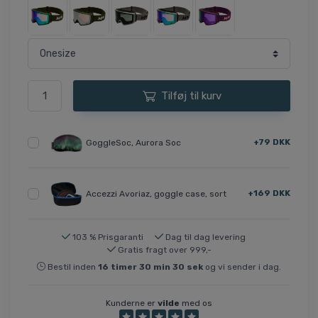
Tilføj til kurv
+79 DKK
GoggleSoc, Aurora Soc
+169 DKK
Accezzi Avoriaz, goggle case, sort
103 % Prisgaranti
Dag til dag levering
Gratis fragt over 999,-
Bestil inden
16
timer
30
min
29
sek
og vi sender i dag.
Kunderne er
vilde
med os