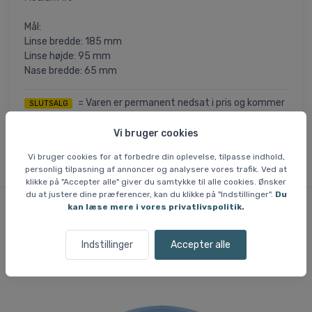
Mål:
Linse bredde: 185 mm
Linse højde: 95 mm
Nase bredde: 65 mm
= Varen er permanent nedsat i pris og kommer
SLUTSALG
ikke tilbage, når nuværende lager er solgt. Utilgængelige
størrelser kan ikke skaffes.
Vi bruger cookies
Vi bruger cookies for at forbedre din oplevelse, tilpasse indhold,
personlig tilpasning af annoncer og analysere vores trafik. Ved at
klikke på "Accepter alle" giver du samtykke til alle cookies. Ønsker
du at justere dine præferencer, kan du klikke på "Indstillinger".
Du
kan læse mere i vores privatlivspolitik.
Lignende varer
Indstillinger
Accepter alle