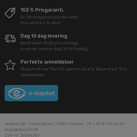
103 % Prisgaranti.
Du får prisgaranti på alle varer.
Plus ekstra 3 % rabat
Dag til dag levering
Bestil inden 18:00 på hverdage,
vi sender samme dag (16:30 fredag).
Perfekte anmeldelser
Skisport.dk
har fået
4,9
stjerner ud af
5
. Baseret på
7572
anmeldelser.
Skisport.dk - Frankrigsvej 1, 8450 Hammel - Tlf. +45 87 30 06 34 -
shop@skisport.dk
CVR-nr: 36054387