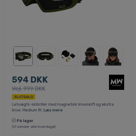
594 DKK
Vejl. 999 DKK
SLUTSALG
Letvægts-skibriller med magnetisk linseskift og ekstra
linse. Medium fit.
Læs mere
På lager
(Vi sender alle hverdage)