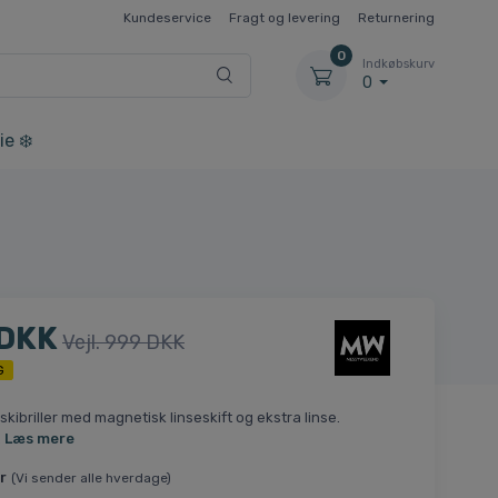
Kundeservice
Fragt og levering
Returnering
0
Indkøbskurv
0
ie ❄️
 DKK
Vejl. 999 DKK
G
kibriller med magnetisk linseskift og ekstra linse.
.
Læs mere
r
(Vi sender alle hverdage)