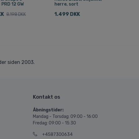
+ PRD 12 GW
herre, sort
Dra
skib
KK
1.499 DKK
8.198 DKK
1.1
er siden 2003.
Kontakt os
Åbningstider:
Mandag - Torsdag: 09:00 - 16:00
Fredag: 09:00 - 15:30
+4587300634