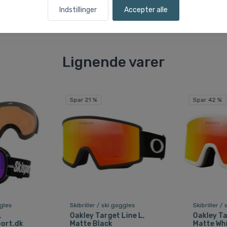
Indstillinger
Accepter alle
Lignende varer
Spar 21 %
Spar 42 %
ggles
Skibriller / ski goggles
Skibriller /
,
Oakley Target Line L,
Oakley Ta
port.dk
Matte Black
Matte Wh