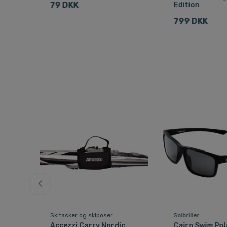
79 DKK
Edition
799 DKK
Skitasker og skiposer
Solbriller
,
Accezzi Carry Nordic,
Cairn Swim Pol