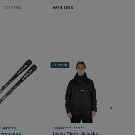
K
594 DKK
959
1.070 DKK
Fri fragt
Fri f
r (Alpinski)
Skijakker til herrer
Skibr
(OTG
ershape e-
Helios Blaze, skijakke,