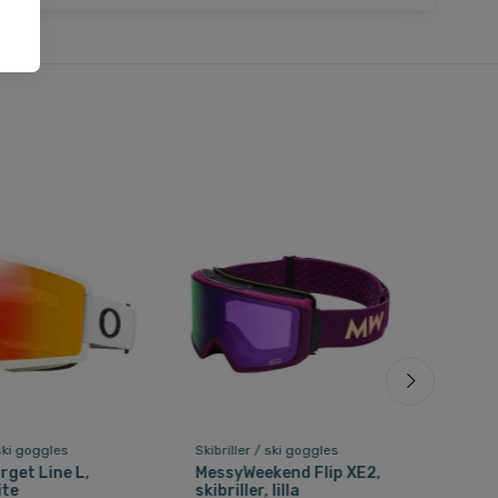
 ski goggles
Skibriller / ski goggles
Skibr
rget Line L,
MessyWeekend Flip XE2,
Ato
ite
skibriller, lilla
skib