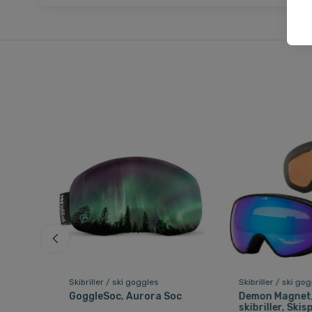
Skibriller / ski goggles
Skibriller / ski go
GoggleSoc, Aurora Soc
Demon Magnet
skibriller, Skis