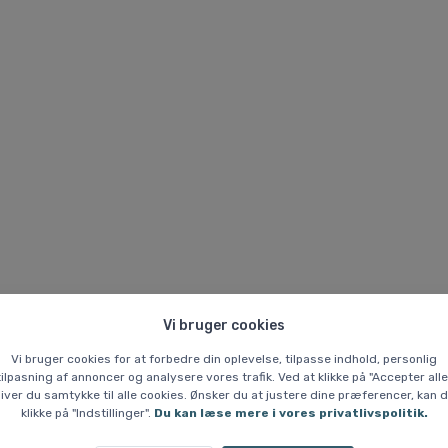
Vi bruger cookies
Vi bruger cookies for at forbedre din oplevelse, tilpasse indhold, personlig
tilpasning af annoncer og analysere vores trafik. Ved at klikke på "Accepter alle
iver du samtykke til alle cookies. Ønsker du at justere dine præferencer, kan 
klikke på "Indstillinger".
Du kan læse mere i vores privatlivspolitik.
kke tilbage, når nuværende lager er solgt. Utilgængelige størrelser ka