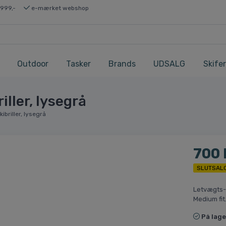
 999,-
e-mærket webshop
Outdoor
Tasker
Brands
UDSALG
Skifer
ller, lysegrå
briller, lysegrå
700
SLUTSAL
Letvægts-s
Medium fit
På lage