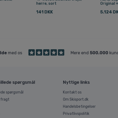
herre, sort
Original 
141 DKK
5.124 D
ilde
med os
Mere end
500.000
kund
illede spørgsmål
Nyttige links
lede spørgsmål
Kontakt os
 fragt
Om Skisport.dk
Handelsbetingelser
g
Privatlivspolitik