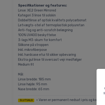
Specifikationer og features:
Linse: XE2 Green Mirrored
Kategori 3 linse til solskin
Dobbeltlinse af optisk kvalitets polycarbonat
Letvægts-stel af termoplastisk polyuretan
Anti-fog og anti-scratch belægning
100% UV400 beskyttelse
3-lags M3-skum for komfort
Silikone på stroppen
Inkl. mikrofiberpose
Inkl. hardcase etui til sikker opbevaring
Ekstra gul linse til overcast vejr medfølger
Medium fit
Mål:
Linse bredde: 185 mm
Linse højde: 95 mm
Nase bredde: 65 mm
g
= Varen er permanent nedsat i pris og kommer i
SLUTSALG