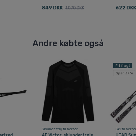
849 DKK
622 DK
1.070 DKK
Andre købte også
Fri fragt
Spar 37 %
Skiundertøj til herrer
Ski til herre
arized,
4F Victor, skiundertrøje,
HEAD Sup