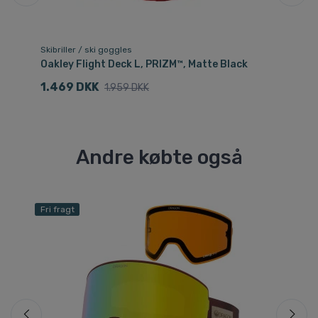
Skibriller / ski goggles
Ski
Oakley Flight Deck L, PRIZM™, Matte Black
Go
1.469 DKK
7
1.959 DKK
Andre købte også
Fri fragt