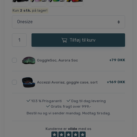
Kun
2
stk.
på lager!
Tilføj til kurv
+79 DKK
GoggleSoc, Aurora Soc
+169 DKK
Accezzi Avoriaz, goggle case, sort
103 % Prisgaranti
Dag til dag levering
Gratis fragt over 999,-
Bestil nu og vi sender mandag. Modtag tirsdag.
Kunderne er
vilde
med os