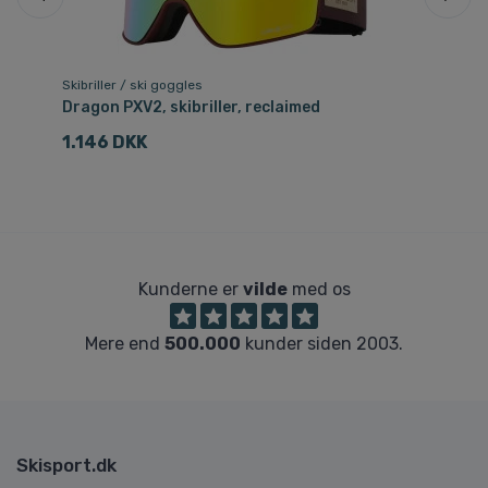
Skibriller / ski goggles
Ski
Dragon PXV2, skibriller, reclaimed
Me
1.146 DKK
4
Kunderne er
vilde
med os
Mere end
500.000
kunder siden 2003.
Skisport.dk