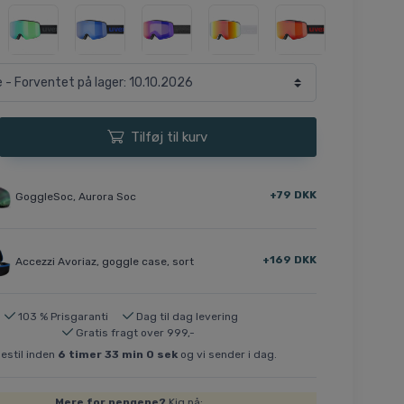
Tilføj til kurv
+79 DKK
GoggleSoc, Aurora Soc
+169 DKK
Accezzi Avoriaz, goggle case, sort
103 % Prisgaranti
Dag til dag levering
Gratis fragt over 999,-
stil inden
6
timer
32
min
59
sek
og vi sender i dag.
Mere for pengene?
Kig på: