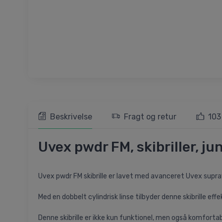
Beskrivelse
Fragt og retur
103
Uvex pwdr FM, skibriller, ju
Uvex pwdr FM skibrille er lavet med avanceret Uvex suprav
Med en dobbelt cylindrisk linse tilbyder denne skibrille ef
Denne skibrille er ikke kun funktionel, men også komfor