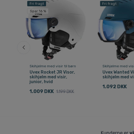
Fri fragt
Fri fragt
Spar 16 %
Skihjelme med visir til børn
Skihjelme med vis
Uvex Rocket JR Visor,
Uvex Wanted Vi
skihjelm med visir,
skihjelm med vis
junior, hvid
1.092 DKK
1.009 DKK
1.199 DKK
Kunderne er
v