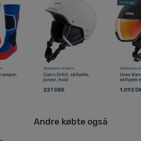
Fri fragt
rn
Skihjelme til børn
Skihjelme m
trømper,
Cairn Orbit, skihjelm,
Uvex Want
junior, hvid
skihjelm m
227 DKK
1.092 D
Andre købte også