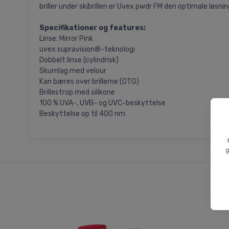
briller under skibrillen er Uvex pwdr FM den optimale løsning 
Specifikationer og features:
Linse: Mirror Pink
uvex supravision®-teknologi
Dobbelt linse (cylindrisk)
Skumlag med velour
Kan bæres over brillerne (OTG)
Brillestrop med silikone
100 % UVA-, UVB- og UVC-beskyttelse
Beskyttelse op til 400 nm
g