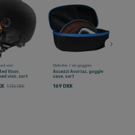
ed visir
Skibriller / ski goggles
Skihj
ed Visor,
Accezzi Avoriaz, goggle
Salo
ed visir, sort
case, sort
jun
KK
169 DKK
399
1.136 DKK