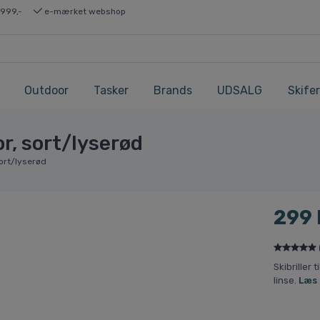
 999,-
e-mærket webshop
Outdoor
Tasker
Brands
UDSALG
Skifer
or, sort/lyserød
sort/lyserød
299
Skibriller 
linse.
Læs