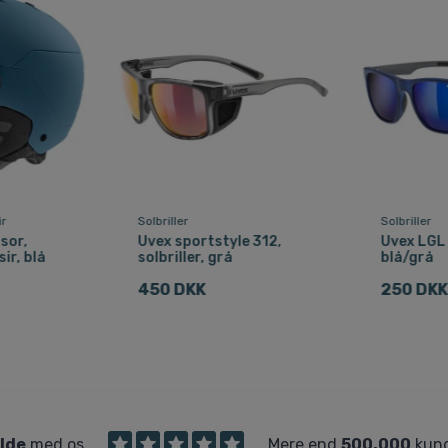
ir
Solbriller
Solbriller
sor,
Uvex sportstyle 312,
Uvex LGL 4
ir, blå
solbriller, grå
blå/grå
450 DKK
250 DKK
ilde
med os
Mere end
500.000
kund