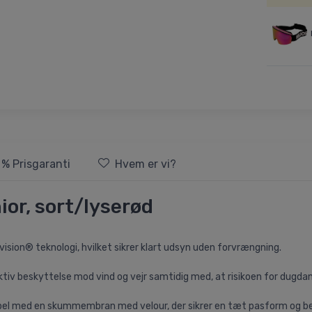
 % Prisgaranti
Hvem er vi?
nior, sort/lyserød
ision® teknologi, hvilket sikrer klart udsyn uden forvrængning.
fektiv beskyttelse mod vind og vejr samtidig med, at risikoen for dugda
tabel med en skummembran med velour, der sikrer en tæt pasform og b