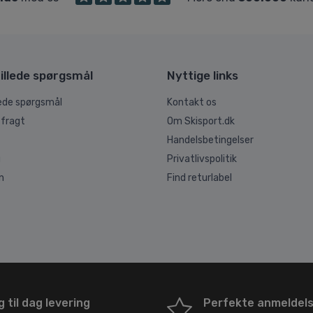
illede spørgsmål
Nyttige links
lede spørgsmål
Kontakt os
 fragt
Om Skisport.dk
Handelsbetingelser
g
Privatlivspolitik
n
Find returlabel
 til dag levering
Perfekte anmeldel