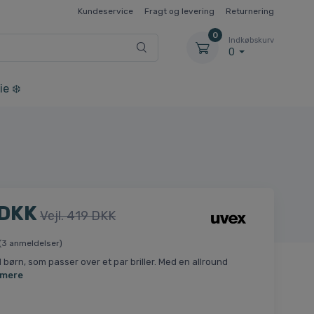
Kundeservice
Fragt og levering
Returnering
0
Indkøbskurv
0
ie ❄️
 DKK
Vejl. 419 DKK
(3 anmeldelser)
til børn, som passer over et par briller. Med en allround
 mere