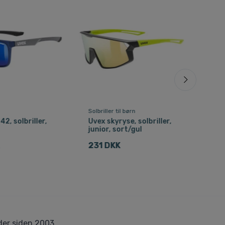
Fri f
Solbriller til børn
Cyke
2, solbriller,
Uvex skyryse, solbriller,
Uve
junior, sort/gul
cyke
231 DKK
1.8
er siden 2003.