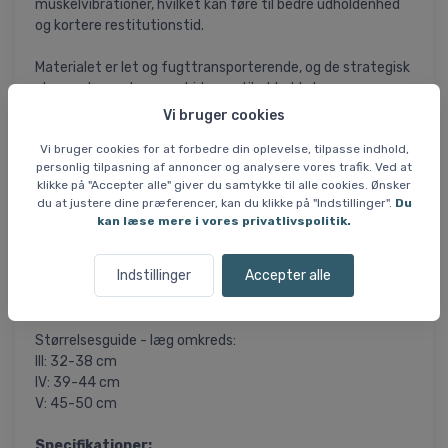
muskelvibrationer, hvilket kan føre til bedre udholdenhed
og kortere restitutionstid.
Materialet er let og fugttransporterende, og de strategisk
placerede mesh-zoner bidrager til at holde benene
afkølede og tørre ? selv under intensiv træning eller i
Vi bruger cookies
varmt vejr. Kombinationen af funktionelt materiale og
Vi bruger cookies for at forbedre din oplevelse, tilpasse indhold,
målrettet kompression gør sleevet velegnet til både
personlig tilpasning af annoncer og analysere vores trafik. Ved at
træning og konkurrence.
klikke på "Accepter alle" giver du samtykke til alle cookies. Ønsker
du at justere dine præferencer, kan du klikke på "Indstillinger".
Du
En specialudformet zone omkring akillessenen øger
kan læse mere i vores privatlivspolitik.
komforten og sikrer, at sleevet bliver siddende korrekt
uden at genere. CEP Core Run 5.0 sleeve er et ideelt valg
Indstillinger
Accepter alle
for løbere, der ønsker optimal muskelstøtte og høj
komfort gennem hele løbeturen.
Størrelsesguide - læg omkreds:
III: 32-38 cm
IV: 39-44 cm
V: 45-50 cm
Specifikationer: