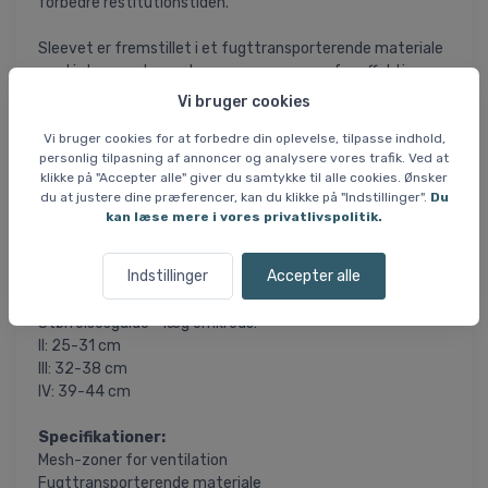
forbedre restitutionstiden.
Sleevet er fremstillet i et fugttransporterende materiale
med integrerede mesh-zoner, som sørger for effektiv
ventilation og hjælper med at holde huden tør og
Vi bruger cookies
komfortabel under fysisk aktivitet. Det gør sleevet
velegnet til både varme forhold og længerevarende brug.
Vi bruger cookies for at forbedre din oplevelse, tilpasse indhold,
personlig tilpasning af annoncer og analysere vores trafik. Ved at
klikke på "Accepter alle" giver du samtykke til alle cookies. Ønsker
En specialdesignet zone omkring akillessenen giver ekstra
du at justere dine præferencer, kan du klikke på "Indstillinger".
Du
støtte og sikrer en tæt og behagelig pasform uden at
kan læse mere i vores privatlivspolitik.
genere. CEP Core Run 5.0 sleeve er derfor oplagt til dig, der
vil have ekstra støtte omkring læggen - både under
Indstillinger
Accepter alle
træning og efterfølgende restitution.
Størrelsesguide - læg omkreds:
II: 25-31 cm
III: 32-38 cm
IV: 39-44 cm
Specifikationer:
Mesh-zoner for ventilation
Fugttransporterende materiale