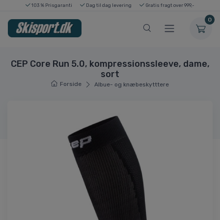
103 % Prisgaranti
Dag til dag levering
Gratis fragt over 999,-
0
CEP Core Run 5.0, kompressionssleeve, dame,
sort
Forside
Albue- og knæbeskytttere