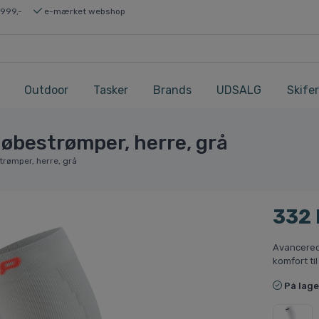
 999,-
e-mærket webshop
Outdoor
Tasker
Brands
UDSALG
Skifer
løbestrømper, herre, grå
trømper, herre, grå
332
Avancered
komfort ti
På lage