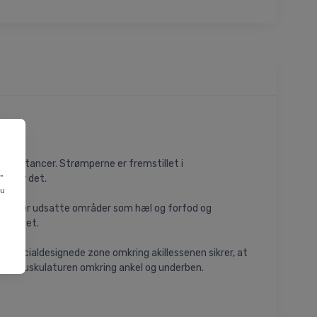
ge distancer. Strømperne er fremstillet i
"
ov for det.
du
eskytter udsatte områder som hæl og forfod og
abilitet.
 specialdesignede zone omkring akillessenen sikrer, at
e til muskulaturen omkring ankel og underben.