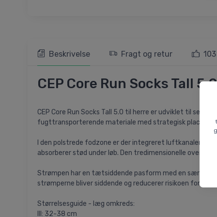
Beskrivelse
Fragt og retur
103
CEP Core Run Socks Tall 5.0
CEP Core Run Socks Tall 5.0 til herre er udviklet til seri
fugttransporterende materiale med strategisk placerede m
g
I den polstrede fodzone er der integreret luftkanaler, 
absorberer stød under løb. Den tredimensionelle overfladest
Strømpen har en tætsiddende pasform med en særskilt tåbo
strømperne bliver siddende og reducerer risikoen for irri
Størrelsesguide - læg omkreds:
III: 32-38 cm