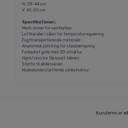
IV: 39-44 cm
V: 45-50 cm
Specifikationer:
Mesh-zoner for ventilation
Luftkanaler i sålen for temperaturregulering
Fugttransporterende materiale
Anatomisk polstring for støddæmpning
Forbedret greb med 3D-struktur
Højre/venstre tilpasset tåboks
Støtte til akillessenen
Muskelunderstøttende strikstruktur
Kunderne er
v