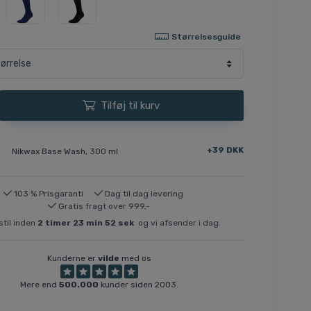
Størrelsesguide
Tilføj til kurv
+39 DKK
Nikwax Base Wash, 300 ml
103 % Prisgaranti
Dag til dag levering
Gratis fragt over 999,-
til inden
2
timer
23
min
52
sek
og vi afsender i dag.
Kunderne er
vilde
med os
Mere end
500.000
kunder siden 2003.