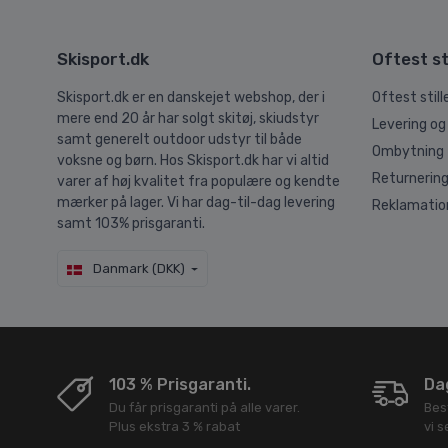
Skisport.dk
Oftest st
Skisport.dk er en danskejet webshop, der i
Oftest stil
mere end 20 år har solgt skitøj, skiudstyr
Levering og
samt generelt outdoor udstyr til både
Ombytning
voksne og børn. Hos Skisport.dk har vi altid
Returnerin
varer af høj kvalitet fra populære og kendte
mærker på lager. Vi har dag-til-dag levering
Reklamatio
samt 103% prisgaranti.
Danmark (DKK)
103 % Prisgaranti.
Dag
Du får prisgaranti på alle varer.
Bes
Plus ekstra 3 % rabat
vi 