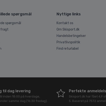
illede spørgsmål
Nyttige links
lede spørgsmål
Kontakt os
 fragt
Om Skisport.dk
Handelsbetingelser
g
Privatlivspolitik
n
Find returlabel
 til dag levering
Perfekte anmeldel
til inden 18:00 på hverdage,
Skisport.dk
har fået
4,9
st
sender samme dag (16:30 fredag).
5
. Baseret på
7572
anmeld