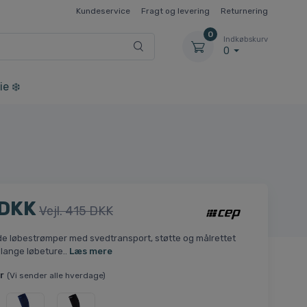
Kundeservice
Fragt og levering
Returnering
0
Indkøbskurv
0
ie ❄️
 DKK
Vejl. 415 DKK
e løbestrømper med svedtransport, støtte og målrettet
l lange løbeture..
Læs mere
r
(Vi sender alle hverdage)