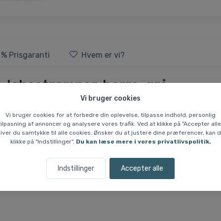
 % Prisgaranti
Hvem er vi?
, løbestrømper, herre, grå
Vi bruger cookies
øse løbere, der ønsker maksimal komfort og ydeevne på både korte og lan
Vi bruger cookies for at forbedre din oplevelse, tilpasse indhold, personlig
tilpasning af annoncer og analysere vores trafik. Ved at klikke på "Accepter alle
esh-zoner, der sørger for effektiv ventilation, hvor der er mest beh
iver du samtykke til alle cookies. Ønsker du at justere dine præferencer, kan 
klikke på "Indstillinger".
Du kan læse mere i vores privatlivspolitik.
som optimerer varme- og fugtreguleringen. Den anatomiske polstring b
ruktur forbedrer grebet i løbeskoen, hvilket sikrer bedre kontrol og st
Indstillinger
Accepter alle
ks til henholdsvis højre og venstre fod, hvilket øger komforten. Den
tation. Derudover giver den tekniske strikkonstruktion målrettet støtt