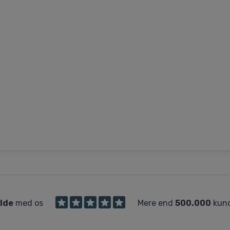
ilde
med os
Mere end
500.000
kund