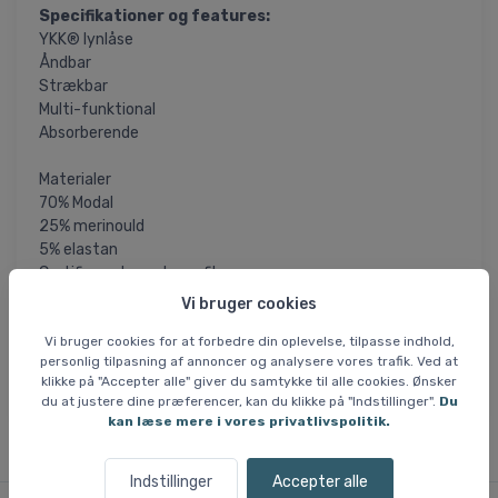
Specifikationer og features:
YKK® lynlåse
Åndbar
Strækbar
Multi-funktional
Absorberende
Materialer
70% Modal
25% merinould
5% elastan
Certificerede genbrugsfibre
Stofvægt 250 g / m2
Vi bruger cookies
Vi bruger cookies for at forbedre din oplevelse, tilpasse indhold,
= Varen er permanent nedsat i pris og kommer
SLUTSALG
personlig tilpasning af annoncer og analysere vores trafik. Ved at
ikke tilbage, når nuværende lager er solgt. Utilgængelige
klikke på "Accepter alle" giver du samtykke til alle cookies. Ønsker
størrelser kan ikke skaffes.
du at justere dine præferencer, kan du klikke på "Indstillinger".
Du
kan læse mere i vores privatlivspolitik.
Indstillinger
Accepter alle