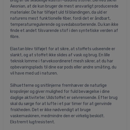
brug af de skadelige kulstof-disulfid stoffer. Derved sikrer
Aeonian, at de kun bruger de mest ansvarligt producerede
materialer. De har tilføjet uld til blandingen, da uld er
naturens mest funktionelle fiber, fordi det er åndbart,
temperaturregulerende og svedabsorberende. Du kan ikke
finde et andet tilsvarende stof i den syntetiske verden af
fibre.
Elastan blev tilføjet for at sikre, at stoffets udseende er
slankt, og at stoffet ikke slides af vask og brug. En lille
teknisk lomme i farvekoordineret mesh sikrer, at du har
opbevaringsplads til dine ear pods eller andre småting, du
vil have med ud i naturen.
Silhuetterne og snitlinjerne fremhæver de naturlige
kropslinjer og giver mulighed for fuld bevægelse i dine
daglige aktiviteter. Uldstoffet er selvrensende. Efter brug
skal du sørge for at lufte i et par timer for at genvinde
friskheden. Det er ikke nødvendigt at bruge
vaskemaskinen, medmindre den er virkelig beskidt.
Ekstremt lugtresistent.