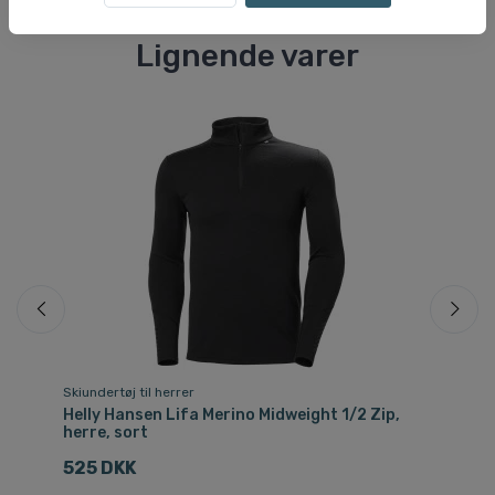
Lignende varer
Skiundertøj til herrer
Ski
øn
Helly Hansen Lifa Merino Midweight 1/2 Zip,
Ae
herre, sort
mø
525 DKK
5