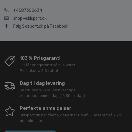
+4587300634
shop@skisport.dk
Følg Skisport.dk på Facebook
103 % Prisgaranti.
Du får prisgaranti på alle varer.
Plus ekstra 3 % rabat
Dag til dag levering
Bestil inden 18:00 på hverdage,
vi sender samme dag (16:30 fredag).
Perfekte anmeldelser
Skisport.dk
har fået
4,9
stjerner ud af
5
. Baseret på
7572
anmeldelser.