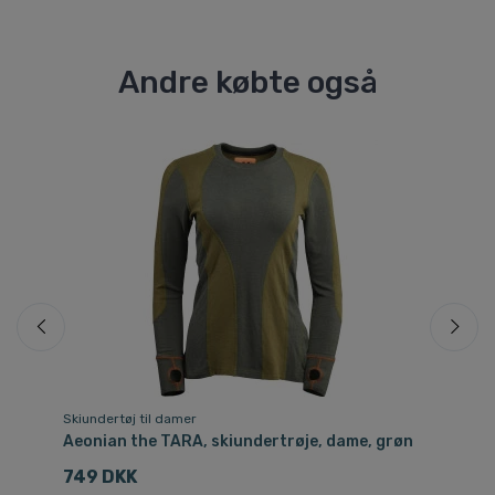
Andre købte også
Skiundertøj til damer
Sof
Aeonian the TARA, skiundertrøje, dame, grøn
Ae
so
749 DKK
2