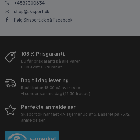
+4587300634
shop@skisport.dk
Følg Skisport.dk på Facebook
103 % Prisgaranti.
Du får prisgaranti på alle varer.
Plus ekstra 3 % rabat
Dag til dag levering
Bestil inden 18:00 på hverdage,
vi sender samme dag (16:30 fredag).
Perfekte anmeldelser
Skisport.dk
har fået
4,9
stjerner ud af
5
. Baseret på
7572
anmeldelser.