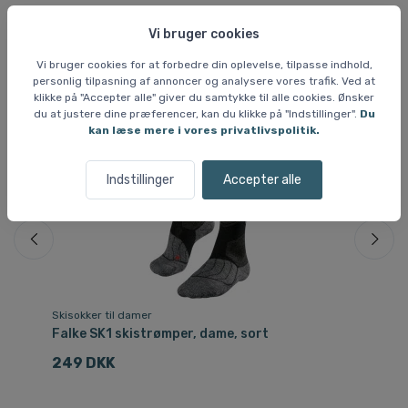
Lignende varer
Vi bruger cookies
Vi bruger cookies for at forbedre din oplevelse, tilpasse indhold,
personlig tilpasning af annoncer og analysere vores trafik. Ved at
klikke på "Accepter alle" giver du samtykke til alle cookies. Ønsker
du at justere dine præferencer, kan du klikke på "Indstillinger".
Du
kan læse mere i vores privatlivspolitik.
Indstillinger
Accepter alle
Skisokker til damer
Sk
Falke SK1 skistrømper, dame, sort
Fa
249 DKK
2