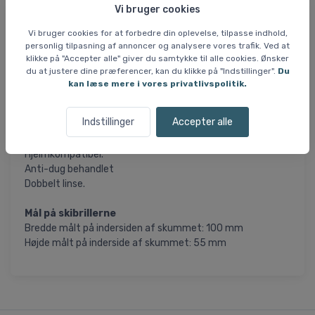
antidugbehandling. God placering af remmen som sidder
Vi bruger cookies
langt fremme på brillens ramme og gør brillen særdeles
Vi bruger cookies for at forbedre din oplevelse, tilpasse indhold,
velegnet sammen med hjelm.
personlig tilpasning af annoncer og analysere vores trafik. Ved at
klikke på "Accepter alle" giver du samtykke til alle cookies. Ønsker
Gogglen leveres med en klar linse.
du at justere dine præferencer, kan du klikke på "Indstillinger".
Du
kan læse mere i vores privatlivspolitik.
Specifikationer og features:
Linse: Transparent
Indstillinger
Accepter alle
100% UV-beskyttelse.
Ventileret linse og ventileret ramme.
Hjelmkompatibel.
Anti-dug behandlet
Dobbelt linse.
Mål på skibrillerne
Bredde målt på indersiden af skummet: 100 mm
Højde målt på inderside af skummet: 55 mm