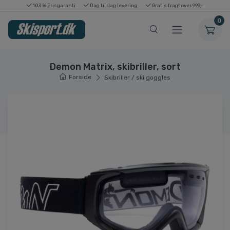
103 % Prisgaranti
Dag til dag levering
Gratis fragt over 999,-
0
Demon Matrix, skibriller, sort
Forside
Skibriller / ski goggles