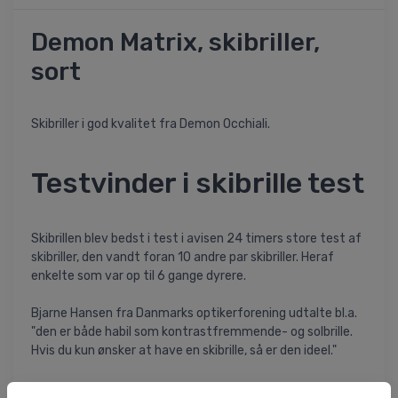
Demon Matrix, skibriller,
sort
Skibriller i god kvalitet fra Demon Occhiali.
Testvinder i skibrille test
Skibrillen blev bedst i test i avisen 24 timers store test af
skibriller, den vandt foran 10 andre par skibriller. Heraf
enkelte som var op til 6 gange dyrere.
Bjarne Hansen fra Danmarks optikerforening udtalte bl.a.
"den er både habil som kontrastfremmende- og solbrille.
Hvis du kun ønsker at have en skibrille, så er den ideel."
Linse med god ventilation og naturligvis