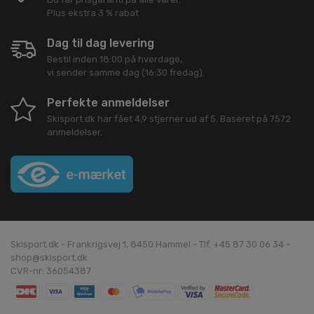
Plus ekstra 3 % rabat
Dag til dag levering
Bestil inden 18:00 på hverdage,
vi sender samme dag (16:30 fredag).
Perfekte anmeldelser
Skisport.dk
har fået
4,9
stjerner ud af
5
. Baseret på
7572
anmeldelser.
Skisport.dk - Frankrigsvej 1, 8450 Hammel - Tlf. +45 87 30 06 34 -
shop@skisport.dk
CVR-nr: 36054387