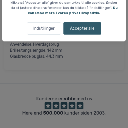
og roligt udsyn i stærkt sollys.
klikke på "Accepter alle" giver du samtykke til alle cookies. Ønsker
du at justere dine præferencer, kan du klikke på "Indstillinger".
Du
kan læse mere i vores privatlivspolitik.
Cairn Foolish er den oplagte hverdagsbrille for dig, der
ønsker både funktionalitet og et enkelt, moderne udtryk.
Indstillinger
Accepter alle
Specifikationer:
Linse: Kategori 3 (til solskin)
Anvendelse: Hverdagsbrug
Brillestangslængde: 142 mm
Glasbredde pr. glas: 44,3 mm
Kunderne er
vilde
med os
Mere end
500.000
kunder siden 2003.