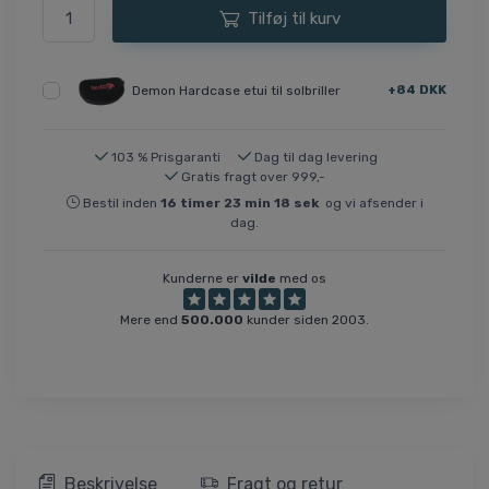
Tilføj til kurv
+84 DKK
Demon Hardcase etui til solbriller
103 % Prisgaranti
Dag til dag levering
Gratis fragt over 999,-
Bestil inden
16
timer
23
min
18
sek
og vi afsender i
dag.
Kunderne er
vilde
med os
Mere end
500.000
kunder siden 2003.
Beskrivelse
Fragt og retur