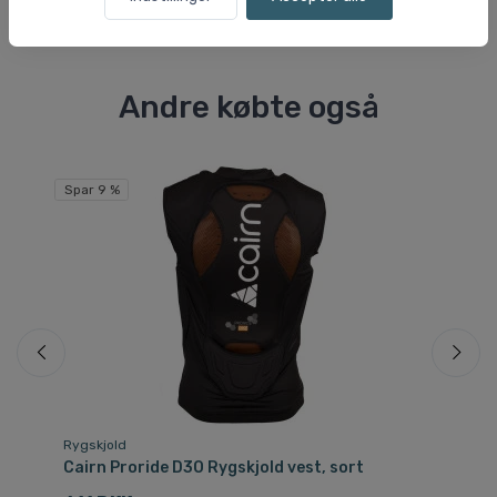
Andre købte også
Spar 9 %
Rygskjold
Ry
Cairn Proride D3O Rygskjold vest, sort
Ca