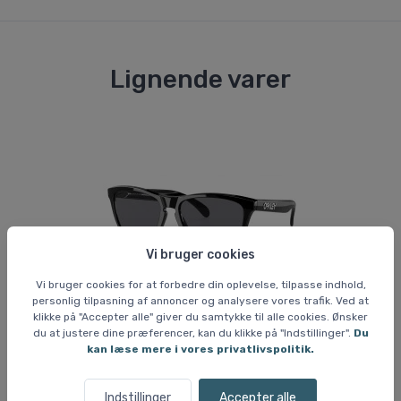
Lignende varer
Vi bruger cookies
Vi bruger cookies for at forbedre din oplevelse, tilpasse indhold,
personlig tilpasning af annoncer og analysere vores trafik. Ved at
klikke på "Accepter alle" giver du samtykke til alle cookies. Ønsker
du at justere dine præferencer, kan du klikke på "Indstillinger".
Du
kan læse mere i vores privatlivspolitik.
Solbriller
Sol
Oakley Frogskins Polished Black, Grey
Ca
757 DKK
4
Indstillinger
Accepter alle