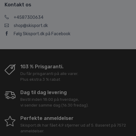
Kontakt os
+4587300634
shop@skisport.dk
Følg Skisport.dk på Facebook
103 % Prisgaranti.
Du får prisgaranti på alle varer.
Plus ekstra 3 % rabat
Dag til dag levering
Bestil inden 18:00 på hverdage,
vi sender samme dag (16:30 fredag).
Perfekte anmeldelser
Skisport.dk
har fået
4,9
stjerner ud af
5
. Baseret på
7572
anmeldelser.