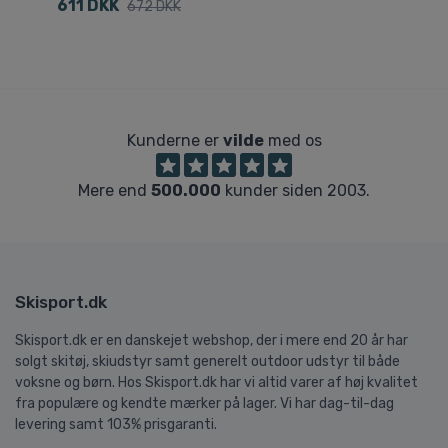
611 DKK
7
672 DKK
Kunderne er
vilde
med os
Mere end
500.000
kunder siden 2003.
Skisport.dk
Skisport.dk er en danskejet webshop, der i mere end 20 år har
solgt skitøj, skiudstyr samt generelt outdoor udstyr til både
voksne og børn. Hos Skisport.dk har vi altid varer af høj kvalitet
fra populære og kendte mærker på lager. Vi har dag-til-dag
levering samt 103% prisgaranti.