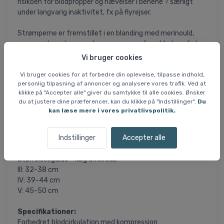
risikoen for blodpropper og hævelser i benene ? særligt
under langvarig inaktivitet, fx på flyrejser.
Strømperne er fremstillet i en blanding med merinould,
som regulerer temperaturen og sørger for et behageligt
klima omkring foden. Ulden tilpasser sig omgivelserne og
Vi bruger cookies
holder fødderne varme i kulde og kølige i varme, samtidig
Vi bruger cookies for at forbedre din oplevelse, tilpasse indhold,
med at den reducerer lugt og fugt.
personlig tilpasning af annoncer og analysere vores trafik. Ved at
klikke på "Accepter alle" giver du samtykke til alle cookies. Ønsker
Materialet er både let og åndbart og har en antibakteriel
du at justere dine præferencer, kan du klikke på "Indstillinger".
Du
effekt, som bidrager til høj komfort selv efter mange
kan læse mere i vores privatlivspolitik.
timers brug. Den tætsiddende pasform sikrer, at
strømperne bliver siddende korrekt og yder målrettet
Indstillinger
Accepter alle
støtte hele dagen.
Størrelsesguide - læg omkreds:
III: 32-38 cm
IV: 39-44 cm
V: 45-50 cm
Specifikationer:
Forbedret blodcirkulation med kompression