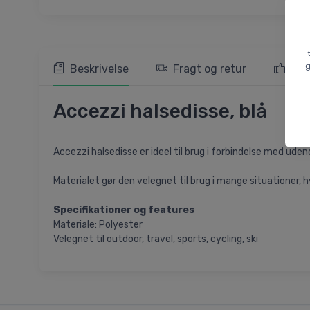
g
Beskrivelse
Fragt og retur
103
Accezzi halsedisse, blå
Accezzi halsedisse er ideel til brug i forbindelse med ude
Materialet gør den velegnet til brug i mange situationer, 
Specifikationer og features
Materiale: Polyester
Velegnet til outdoor, travel, sports, cycling, ski