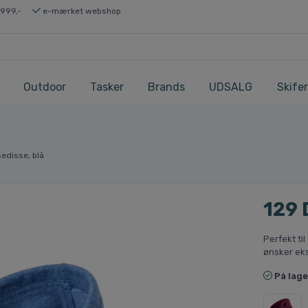
 999,-
e-mærket webshop
Outdoor
Tasker
Brands
UDSALG
Skifer
sedisse, blå
129
Perfekt til
ønsker eks
På lage