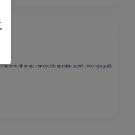
"
du
lige sammenhænge som outdoor, rejse, sport, cykling og ski.