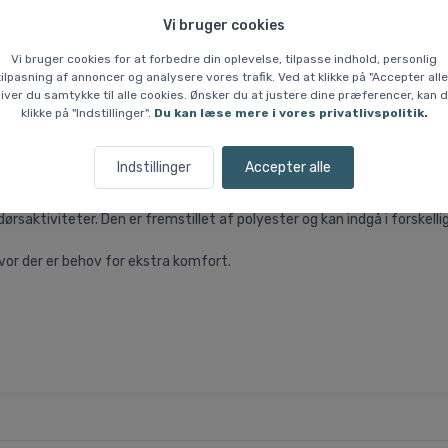
Vi bruger cookies
Vi bruger cookies for at forbedre din oplevelse, tilpasse indhold, personlig
tilpasning af annoncer og analysere vores trafik. Ved at klikke på "Accepter alle
iver du samtykke til alle cookies. Ønsker du at justere dine præferencer, kan 
 % Prisgaranti
Hvem er vi?
klikke på "Indstillinger".
Du kan læse mere i vores privatlivspolitik.
Indstillinger
Accepter alle
ndørsaktiviteter. Den er fremstillet af polyester og kan indgå i forskel
hvor der er behov for ekstra komfort.