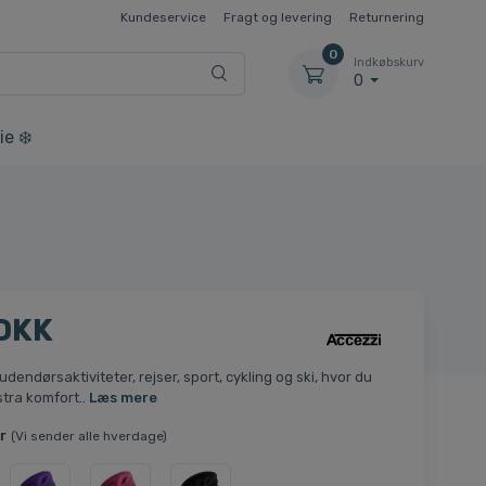
Kundeservice
Fragt og levering
Returnering
0
Indkøbskurv
0
ie ❄️
 DKK
 udendørsaktiviteter, rejser, sport, cykling og ski, hvor du
tra komfort..
Læs mere
r
(Vi sender alle hverdage)