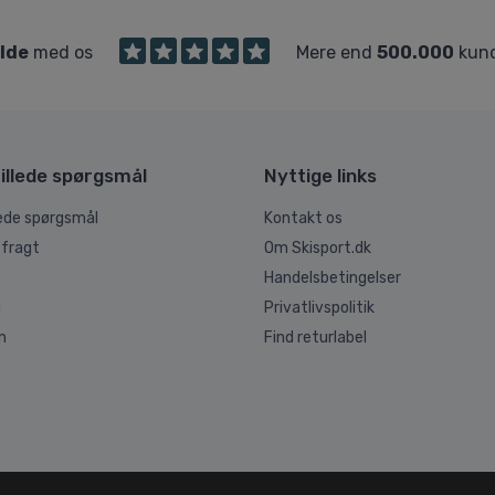
ilde
med os
Mere end
500.000
kund
illede spørgsmål
Nyttige links
lede spørgsmål
Kontakt os
 fragt
Om Skisport.dk
Handelsbetingelser
g
Privatlivspolitik
n
Find returlabel