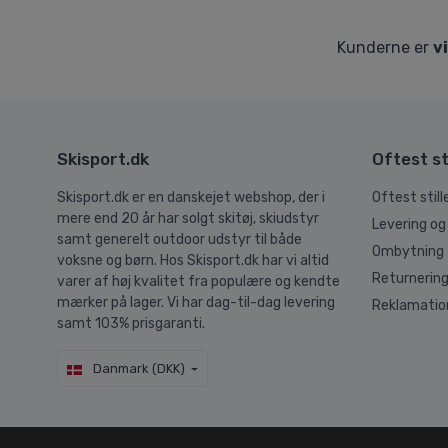
Kunderne er
v
Skisport.dk
Oftest st
Skisport.dk er en danskejet webshop, der i
Oftest stil
mere end 20 år har solgt skitøj, skiudstyr
Levering og
samt generelt outdoor udstyr til både
Ombytning
voksne og børn. Hos Skisport.dk har vi altid
Returnerin
varer af høj kvalitet fra populære og kendte
mærker på lager. Vi har dag-til-dag levering
Reklamatio
samt 103% prisgaranti.
Danmark (DKK)