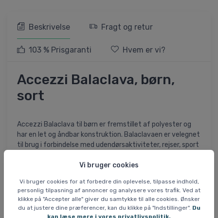
Beskrivelse
Fragt og retur
103 % Prisgaranti
Hvem er vi?
Accezzi Balaclava, børn,
sort
Accezzi Balaclava til børn er fremstillet af polyester og
har en let og åndbar konstruktion. Balaclavaen er velegnet
til brug i forbindelse med udendørsaktiviteter, rejser, sport
og cykling. Den kompakte størrelse og lave vægt gør den
Vi bruger cookies
nem at have med på farten.
Vi bruger cookies for at forbedre din oplevelse, tilpasse indhold,
Balaclavaen måler 20 x 31 cm og vejer 30 gram. Materialet
personlig tilpasning af annoncer og analysere vores trafik. Ved at
er valgt for at sikre komfort under brug, og den åndbare
klikke på "Accepter alle" giver du samtykke til alle cookies. Ønsker
egenskab bidrager til en behagelig oplevelse, når man er
du at justere dine præferencer, kan du klikke på "Indstillinger".
Du
aktiv udendørs.
kan læse mere i vores privatlivspolitik.