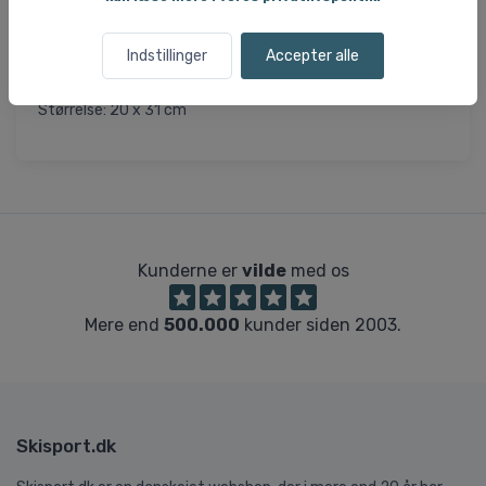
Specifikationer og features
Indstillinger
Accepter alle
Materiale: Polyester
Åndbar
Størrelse: 20 x 31 cm
Kunderne er
vilde
med os
Mere end
500.000
kunder siden 2003.
Skisport.dk