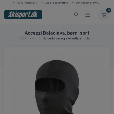
103 % Prisgaranti
Dag til dag levering
Gratis fragt over 999,-
0
Accezzi Balaclava, børn, sort
Forside
Halsedisser og elefanthuer til børn