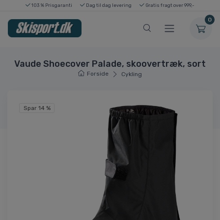
103 % Prisgaranti
Dag til dag levering
Gratis fragt over 999,-
0
Vaude Shoecover Palade, skoovertræk, sort
Forside
Cykling
Spar 14 %