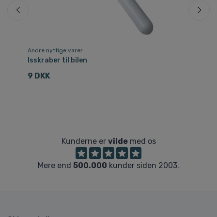
Andre nyttige varer
Du
Isskraber til bilen
Tr
9 DKK
4
Kunderne er
vilde
med os
Mere end
500.000
kunder siden 2003.