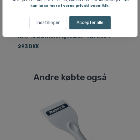
kan læse mere i vores privatlivspolitik.
Indstillinger
Accepter alle
Regntøj til herrer
Sof
Helly Hansen Moss regnbukser, herre, sort
Ae
so
293 DKK
2
Andre købte også
Sp