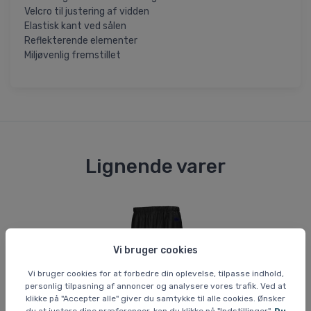
Velcro til justering af vidden
Elastisk kant ved sålen
Reflekterende elementer
Miljøvenlig fremstillet
Lignende varer
Vi bruger cookies
Vi bruger cookies for at forbedre din oplevelse, tilpasse indhold,
personlig tilpasning af annoncer og analysere vores trafik. Ved at
klikke på "Accepter alle" giver du samtykke til alle cookies. Ønsker
du at justere dine præferencer, kan du klikke på "Indstillinger".
Du