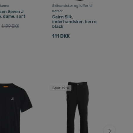
 damer
Skihandsker og luffer til
Regn
herrer
sen Seven J
Hel
, dame, sort
Ins
Cairn Silk,
mør
inderhandsker, herre,
1.199 DKK
black
896
111 DKK
Spar 79 %
Spar