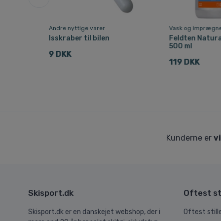
Andre nyttige varer
Vask og imprægne
Isskraber til bilen
Feldten Natur
500 ml
9 DKK
119 DKK
Kunderne er
v
Skisport.dk
Oftest st
Skisport.dk er en danskejet webshop, der i
Oftest stil