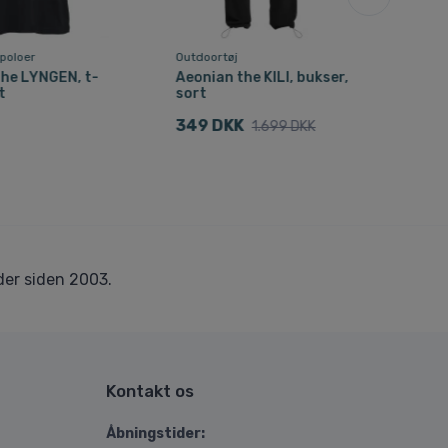
 poloer
Outdoortøj
Comp
the LYNGEN, t-
Aeonian the KILI, bukser,
Db 
t
sort
Mult
bla
349 DKK
1.699 DKK
307
er siden 2003.
Kontakt os
Åbningstider: