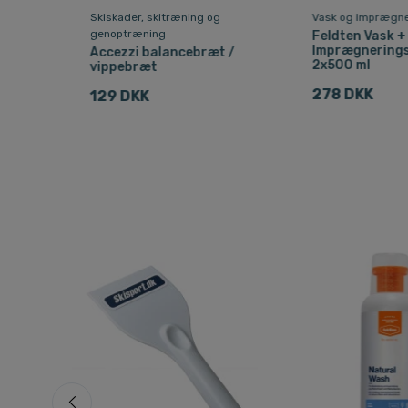
r
Skiskader, skitræning og
Vask og imprægne
genoptræning
Feldten Vask +
Imprægnerings
Accezzi balancebræt /
nt
2x500 ml
vippebræt
278 DKK
129 DKK