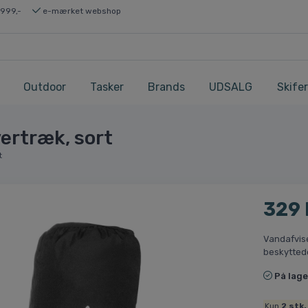
 999,-
e-mærket webshop
Outdoor
Tasker
Brands
UDSALG
Skifer
vertræk, sort
t
329
Vandafvise
beskytted
På lage
Kun
2
stk.