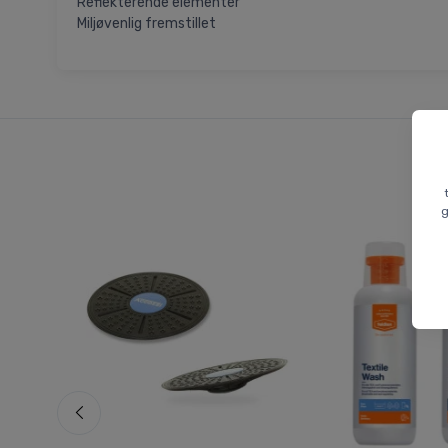
Reflekterende elementer
Miljøvenlig fremstillet
g