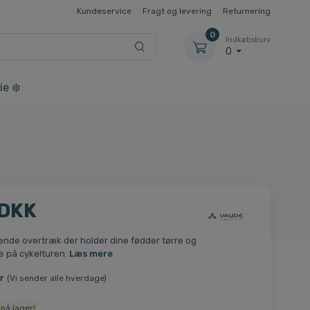
Kundeservice
Fragt og levering
Returnering
0
Indkøbskurv
0
ie ❄️
 DKK
nde overtræk der holder dine fødder tørre og
e på cykelturen.
Læs mere
r
(Vi sender alle hverdage)
på lager!