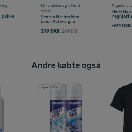
ring
Skihandsker og luffer til
Regntøj til
herrer
Helly Han
 pakke
regnjakke
Hestra Merino Wool
Liner Active, grå
591 DKK
219 DKK
249 DKK
Andre købte også
Spar 44 %