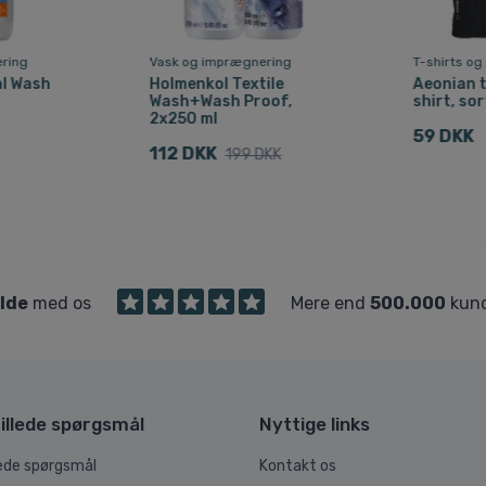
ring
Vask og imprægnering
T-shirts og
al Wash
Holmenkol Textile
Aeonian 
Wash+Wash Proof,
shirt, sor
2x250 ml
59 DKK
112 DKK
199 DKK
ilde
med os
Mere end
500.000
kund
illede spørgsmål
Nyttige links
lede spørgsmål
Kontakt os