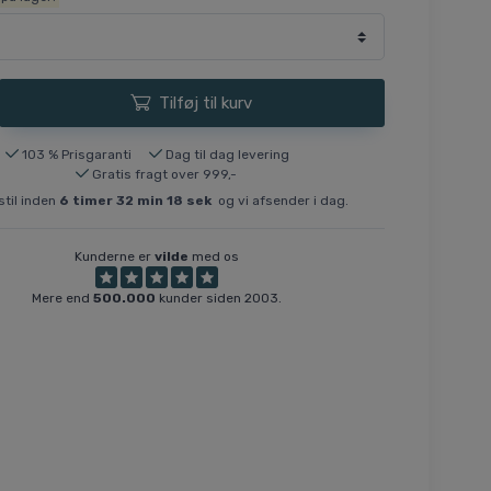
Tilføj til kurv
103 % Prisgaranti
Dag til dag levering
Gratis fragt over 999,-
til inden
6
timer
32
min
17
sek
og vi afsender i dag.
Kunderne er
vilde
med os
Mere end
500.000
kunder siden 2003.