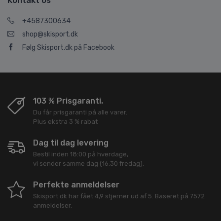
Kontakt os
+4587300634
shop@skisport.dk
Følg Skisport.dk på Facebook
103 % Prisgaranti.
Du får prisgaranti på alle varer.
Plus ekstra 3 % rabat
Dag til dag levering
Bestil inden 18:00 på hverdage,
vi sender samme dag (16:30 fredag).
Perfekte anmeldelser
Skisport.dk
har fået
4,9
stjerner ud af
5
. Baseret på
7572
anmeldelser.