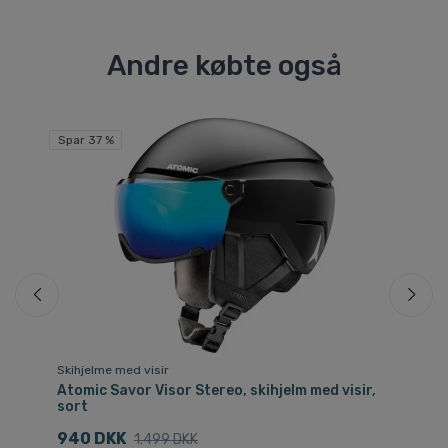
Andre købte også
Spar 37 %
Sp
Skihjelme med visir
Sk
r,
Atomic Savor Visor Stereo, skihjelm med visir,
At
sort
2
940 DKK
1.499 DKK