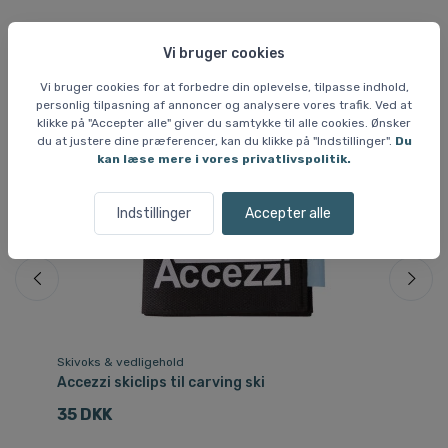
Lignende varer
Vi bruger cookies
Vi bruger cookies for at forbedre din oplevelse, tilpasse indhold,
personlig tilpasning af annoncer og analysere vores trafik. Ved at
klikke på "Accepter alle" giver du samtykke til alle cookies. Ønsker
du at justere dine præferencer, kan du klikke på "Indstillinger".
Du
kan læse mere i vores privatlivspolitik.
Indstillinger
Accepter alle
Skivoks & vedligehold
St
Accezzi skiclips til carving ski
Da
35 DKK
7