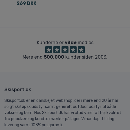
269 DKK
4
Kunderne er
vilde
med os
Mere end
500.000
kunder siden 2003.
Skisport.dk
Skisport.dk er en danskejet webshop, der i mere end 20 år har
solgt skitøj, skiudstyr samt generelt outdoor udstyr til både
voksne og børn. Hos Skisport.dk har vi altid varer af høj kvalitet
fra populære og kendte mærker på lager. Vi har dag-til-dag
levering samt 103% prisgaranti.