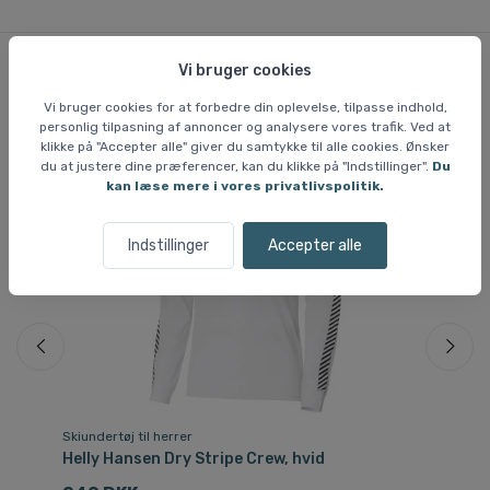
Vi bruger cookies
Lignende varer
Vi bruger cookies for at forbedre din oplevelse, tilpasse indhold,
personlig tilpasning af annoncer og analysere vores trafik. Ved at
klikke på "Accepter alle" giver du samtykke til alle cookies. Ønsker
du at justere dine præferencer, kan du klikke på "Indstillinger".
Du
Sp
kan læse mere i vores privatlivspolitik.
Indstillinger
Accepter alle
Skiundertøj til herrer
Ski
Helly Hansen Dry Stripe Crew, hvid
He