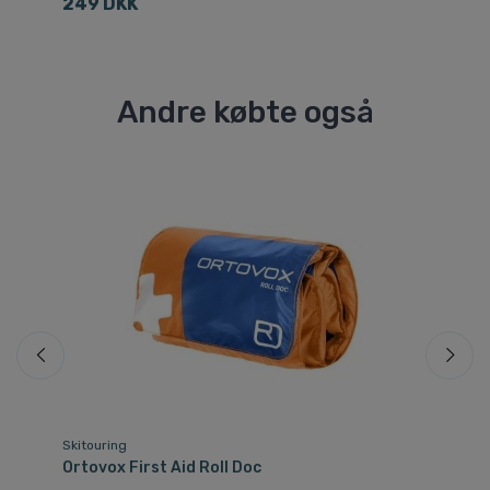
249 DKK
2
Andre købte også
Skitouring
Sk
Ortovox First Aid Roll Doc
He
da