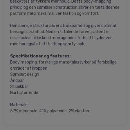
beskyttes af tykkere merinould. Dette body-mapping
princip og den sømløse konstruktion sikrer en tætsiddende
pasform med maksimal ventilation og komfort.
Den særlige struktur sikrer strækbarhed og giver optimal
bevægelsesfrihed. Med en tiltalende farvegradient er
disse bukser ikke kun fremragende i forhold til ydeevne,
men har også et stilfuldt og sporty look.
Specifikationer og features:
Body mapping: forskellige materialestyrker på forskellige
områder af kroppen
Sømløst design
Åndbar
Strækbar
Hurtigtørrende
Materiale:
57% merinould, 41% polyamide, 2% elastan