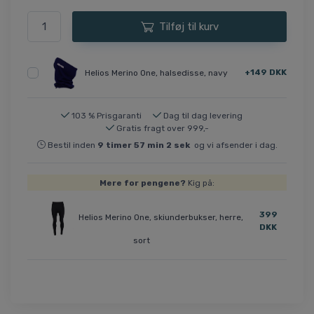
Tilføj til kurv
+149 DKK
Helios Merino One, halsedisse, navy
103 % Prisgaranti
Dag til dag levering
Gratis fragt over 999,-
Bestil inden
9
timer
57
min
2
sek
og vi afsender i dag.
Mere for pengene?
Kig på:
399
Helios Merino One, skiunderbukser, herre,
DKK
sort