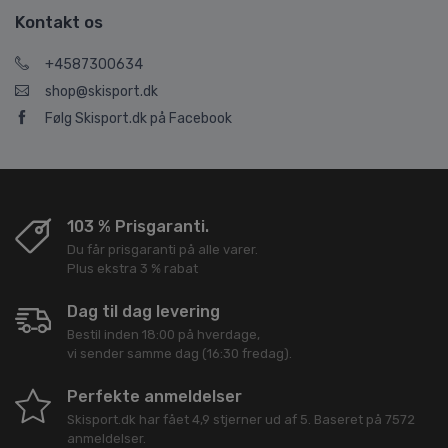
Kontakt os
+4587300634
shop@skisport.dk
Følg Skisport.dk på Facebook
103 % Prisgaranti.
Du får prisgaranti på alle varer.
Plus ekstra 3 % rabat
Dag til dag levering
Bestil inden 18:00 på hverdage,
vi sender samme dag (16:30 fredag).
Perfekte anmeldelser
Skisport.dk
har fået
4,9
stjerner ud af
5
. Baseret på
7572
anmeldelser.