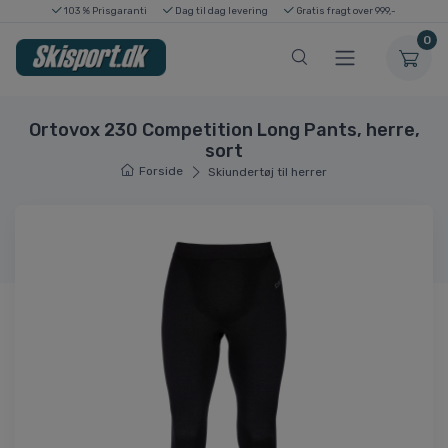
103 % Prisgaranti
Dag til dag levering
Gratis fragt over 999,-
0
Ortovox 230 Competition Long Pants, herre,
sort
Forside
Skiundertøj til herrer