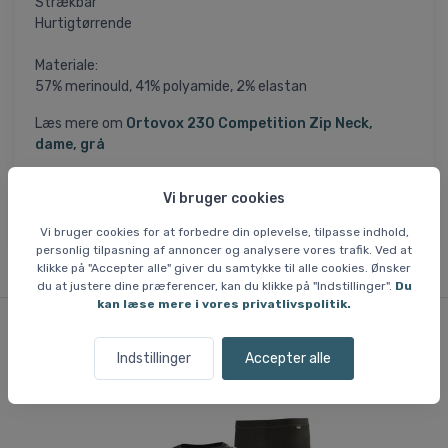
Strækbar
Hurtigtørrende
Materiale:
57% merinould, 41% polyamide, 2% elastan
Læs mere om
Ortovox 230 Competition Zip Neck,
dame, grå
Læs mere om
Ortovox 230 Competition Short Pants,
Vi bruger cookies
dame, sort
Vi bruger cookies for at forbedre din oplevelse, tilpasse indhold,
personlig tilpasning af annoncer og analysere vores trafik. Ved at
klikke på "Accepter alle" giver du samtykke til alle cookies. Ønsker
du at justere dine præferencer, kan du klikke på "Indstillinger".
Du
kan læse mere i vores privatlivspolitik.
Lignende varer
Indstillinger
Accepter alle