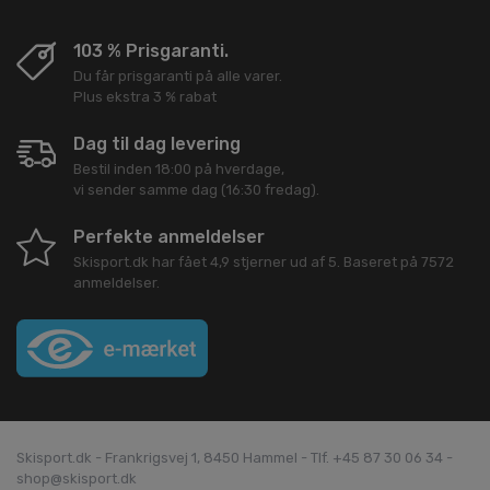
103 % Prisgaranti.
Du får prisgaranti på alle varer.
Plus ekstra 3 % rabat
Dag til dag levering
Bestil inden 18:00 på hverdage,
vi sender samme dag (16:30 fredag).
Perfekte anmeldelser
Skisport.dk
har fået
4,9
stjerner ud af
5
. Baseret på
7572
anmeldelser.
Skisport.dk - Frankrigsvej 1, 8450 Hammel - Tlf. +45 87 30 06 34 -
shop@skisport.dk