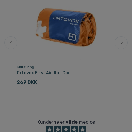
Skitouring
Fle
Ortovox First Aid Roll Doc
Da
269 DKK
1
Kunderne er
vilde
med os