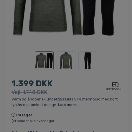
1.399 DKK
Vejl. 1.748 DKK
Varm og åndbar skiundertøjssæt i 57% merinould med kort
lynlås og sømløst design.
Læs mere
På lager
(Vi sender alle hverdage)