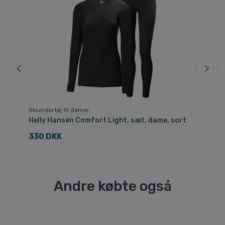
Skiundertøj til damer
Sk
e,
Helly Hansen Comfort Light, sæt, dame, sort
He
da
330 DKK
4
Andre købte også
Fri