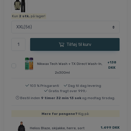
Kun
2
stk.
på lager!
Tilføj til kurv
+138
Nikwax Tech Wash + TX Direct Wash-In,
DKK
2x300ml
103 % Prisgaranti
Dag til dag levering
Gratis fragt over 999,-
Bestil inden
9
timer
32
min
13
sek
og modtag tirsdag.
Mere for pengene?
Kig på:
1.499 DKK
Helios Blaze, skijakke, herre, sort