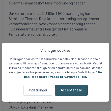
giver maksimal beskyttelse mod vind og nedbør.
Jakken er foret med DUROloft ECO-isolering og har
Strategic Thermal Regulation – en løsning, der optimerer
varmefordelingen, hvor kroppen har mest brug for det.
Fuld underarmsventilation gør det let at regulere
temperaturen under aktivitet.
Jakken er spækket med funktionelle detaljer som RECCO-
reflektor, justerbar hætte og søm, snefang, manchetter
Vi bruger cookies
med tommelfingerhul og hagebeskytter. Lommerne tæller
Vi bruger cookies for at forbedre din oplevelse, tilpasse indhold,
blandt andet brystlomme, håndlommer med lynlås under
personlig tilpasning af annoncer og analysere vores trafik. Ved at
klap, liftkortlomme, sikkerhedslomme, samt indvendig
klikke på "Accepter alle" giver du samtykke til alle cookies. Ønsker
brillelomme med aftagelig pudseklud.
du at justere dine præferencer, kan du klikke på "Indstillinger".
Du
kan læse mere i vores privatlivspolitik.
Alt i alt en gennemført skijakke med komfort, sikkerhed og
funktion i højsædet.
Indstillinger
Accepter alle
Specifikationer
Vandsøjletryk: 28.000 mm
GORE-TEX 2-lags membran