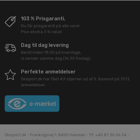
103 % Prisgaranti.
Du får prisgaranti på alle varer.
Plus ekstra 3 % rabat
Dag til dag levering
Bestil inden 18:00 på hverdage,
vi sender samme dag (16:30 fredag).
Perfekte anmeldelser
Skisport.dk
har fået
4,9
stjerner ud af
5
. Baseret på
7572
anmeldelser.
Skisport.dk - Frankrigsvej 1, 8450 Hammel - Tlf. +45 87 30 06 34 -