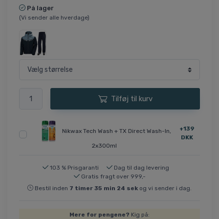
På lager
(Vi sender alle hverdage)
Tilføj til kurv
+139
Nikwax Tech Wash + TX Direct Wash-In,
DKK
2x300ml
103 % Prisgaranti
Dag til dag levering
Gratis fragt over 999,-
Bestil inden
7
timer
35
min
24
sek
og vi sender i dag.
Mere for pengene?
Kig på: