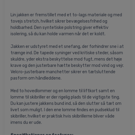
Lin jakken er fremstillet med et to-lags materiale og med
tovejs stretch, hvilket sikrer bevægelsesfrihed og
holdbarhed. Den syntetiske polstring giver effektiv
isolering, så du kan holde varmen når det er koldt.
Jakken er udstyret med et snefang, der forhindrer sne i at
trænge ind. De tapede syninger ved kritiske steder, såsom
skuldre, yder ekstra beskyttelse mod fugt, mens det høje
krave og den justerbare hætte beskytter mod vind og vejr.
Velcro-justerbare manchetter sikrer en tætsluttende
pasform om håndleddene.
Med to hovedlommer og en lomme til liftkort samt en
lomme til skibriller er der rigelig plads til de vigtigste ting.
Du kan justere jakkens bund ind, så den slutter så tæt om
livet som muligt. I den ene lomme findes en pudseklud til
skibriller, hvilket er praktisk hvis skibrillerne bliver våde
imens du er ude.