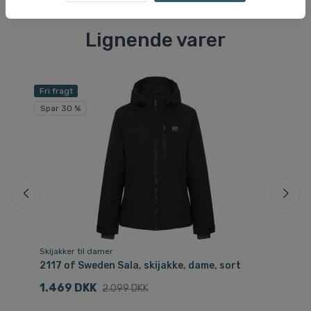
Lignende varer
Fri fragt
Sp
Spar 30 %
Skijakker til damer
Ski
2117 of Sweden Sala, skijakke, dame, sort
21
1.469 DKK
5
2.099 DKK