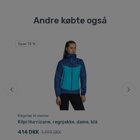
Andre købte også
Spar 72 %
Sp
Regntøj til damer
Reg
Kilpi Hurricane, regnjakke, dame, blå
Ki
414 DKK
5
1.499 DKK