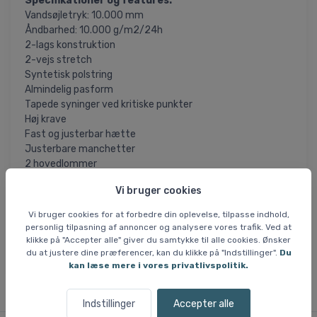
Specifikationer og features:
Vandsøjletryk: 10.000 mm
Åndbarhed: 10.000 g/m2/24h
2-lags konstruktion
2-vejs stretch
Syntetisk polstring
Almindelig pasform
Tapede syninger ved kritiske punkter
Høj krave
Fast og justerbar hætte
Justerbare manchetter
2 hovedlommer
Liftkortlomme
Vi bruger cookies
Justerbar snor i bund
Vi bruger cookies for at forbedre din oplevelse, tilpasse indhold,
= Varen er permanent nedsat i pris og kommer
personlig tilpasning af annoncer og analysere vores trafik. Ved at
SLUTSALG
klikke på "Accepter alle" giver du samtykke til alle cookies. Ønsker
ikke tilbage, når nuværende lager er solgt. Utilgængelige
du at justere dine præferencer, kan du klikke på "Indstillinger".
Du
størrelser kan ikke skaffes.
kan læse mere i vores privatlivspolitik.
Indstillinger
Accepter alle