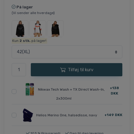
På lager
(Vi sender alle hverdage)
Kun
2
stk.
på lager!
Tilføj til kurv
+138
Nikwax Tech Wash + TX Direct Wash-In,
DKK
2x300ml
+149 DKK
Helios Merino One, halsedisse, navy
103 % Prisgaranti
Dag til dag levering