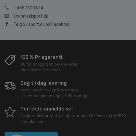
+4587300634
shop@skisport.dk
Følg Skisport.dk på Facebook
103 % Prisgaranti.
Du får prisgaranti på alle varer.
Plus ekstra 3 % rabat
Dag til dag levering
Bestil inden 18:00 på hverdage,
vi sender samme dag (16:30 fredag).
Perfekte anmeldelser
Skisport.dk
har fået
4,9
stjerner ud af
5
. Baseret på
7572
anmeldelser.