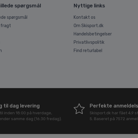
illede spørgsmål
Nyttige links
lede spørgsmål
Kontakt os
 fragt
Om Skisport.dk
Handelsbetingelser
g
Privatlivspolitik
n
Find returlabel
 til dag levering
Perfekte anmeldel
til inden 18:00 på hverdage,
Skisport.dk
har fået
4,9
st
sender samme dag (16:30 fredag).
5
. Baseret på
7572
anmeld