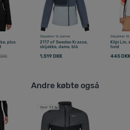
r
Skijakker til damer
Skijakker ti
kke, plus
2117 of Sweden Krasse,
Kilpi Lin,
t
skijakke, dame, blå
hvid
1.519 DKK
445 DK
 DKK
Andre købte også
Spar 33 %