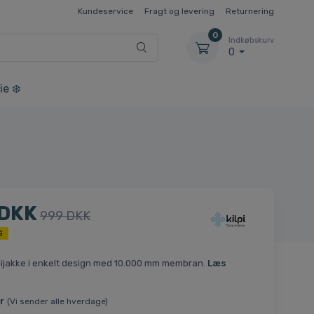
Kundeservice
Fragt og levering
Returnering
0
Indkøbskurv
0
ie ❄️
 DKK
999 DKK
G
kijakke i enkelt design med 10.000 mm membran.
Læs
r
(Vi sender alle hverdage)