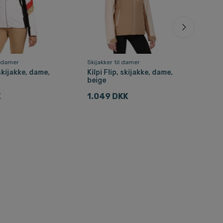
l damer
Skijakker til damer
Skija
 skijakke, dame,
Kilpi Flip, skijakke, dame,
Kilp
beige
sor
K
1.049 DKK
839