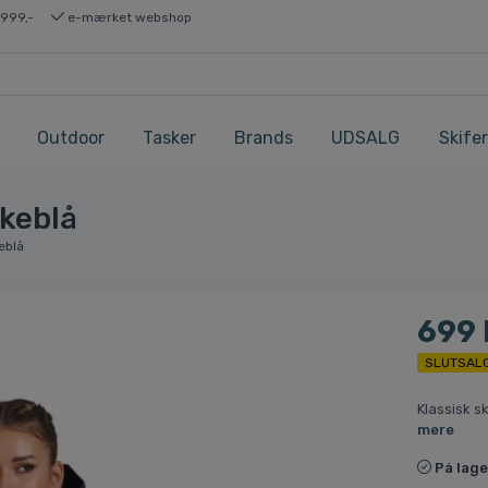
 999,-
e-mærket webshop
Outdoor
Tasker
Brands
UDSALG
Skifer
rkeblå
keblå
699
SLUTSAL
Klassisk s
mere
På lage