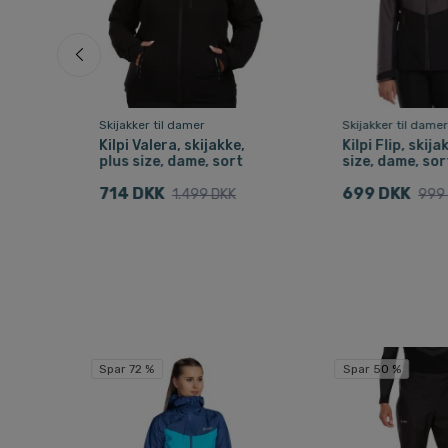
Skijakker til damer
Skijakker til dame
dame,
Kilpi Valera, skijakke,
Kilpi Flip, skija
plus size, dame, sort
size, dame, sor
714 DKK
699 DKK
1.499 DKK
999
Spar 72 %
Spar 50 %