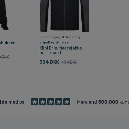
Fleecetrøjer, skitrøjer og
skipullies til herrer
gnbukser,
Kilpi Erin, fleecejakke,
herre, sort
9 DKK
304 DKK
454 DKK
ilde
med os
Mere end
500.000
kund