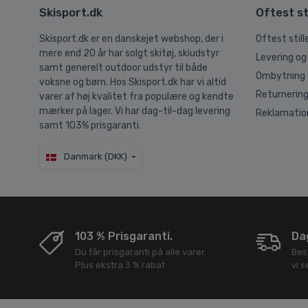
Skisport.dk
Oftest st
Skisport.dk er en danskejet webshop, der i
Oftest stil
mere end 20 år har solgt skitøj, skiudstyr
Levering og
samt generelt outdoor udstyr til både
Ombytning
voksne og børn. Hos Skisport.dk har vi altid
Returnerin
varer af høj kvalitet fra populære og kendte
mærker på lager. Vi har dag-til-dag levering
Reklamatio
samt 103% prisgaranti.
Danmark (DKK)
103 % Prisgaranti.
Dag
Du får prisgaranti på alle varer.
Bes
Plus ekstra 3 % rabat
vi 