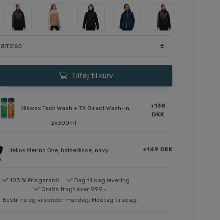
Tilføj til kurv
+138
Nikwax Tech Wash + TX Direct Wash-In,
DKK
2x300ml
+149 DKK
Helios Merino One, halsedisse, navy
103 % Prisgaranti
Dag til dag levering
Gratis fragt over 999,-
Bestil nu og vi sender mandag. Modtag tirsdag.