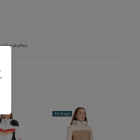
n ikke skaffes.
"
du
Fri fragt