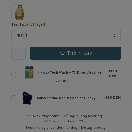
Kun
1
stk.
på lager!
Tilføj til kurv
+138
Nikwax Tech Wash + TX Direct Wash-In,
DKK
2x300ml
+149 DKK
Helios Merino One, halsedisse, navy
103 % Prisgaranti
Dag til dag levering
Gratis fragt over 999,-
Bestil nu og vi sender mandag. Modtag tirsdag.