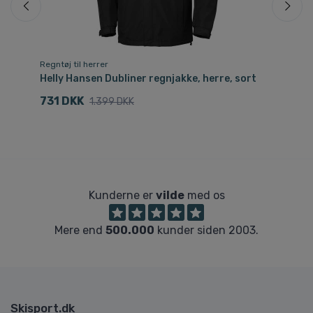
Regntøj til herrer
Re
Helly Hansen Dubliner regnjakke, herre, sort
He
731 DKK
5
1.399 DKK
Kunderne er
vilde
med os
Mere end
500.000
kunder siden 2003.
Skisport.dk