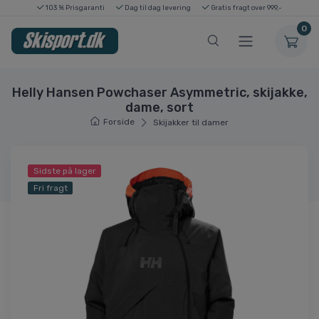
103 % Prisgaranti
Dag til dag levering
Gratis fragt over 999,-
0
Helly Hansen Powchaser Asymmetric, skijakke,
dame, sort
Forside
Skijakker til damer
Sidste på lager
Fri fragt