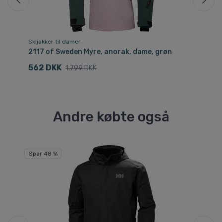
Skijakker til damer
Ski
2117 of Sweden Myre, anorak, dame, grøn
21
562 DKK
1
1.799 DKK
Andre købte også
Spar 48 %
Sp