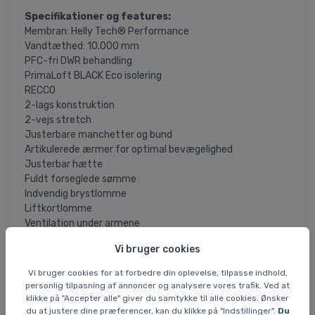
Specifikationer og features:
Membran: Helly Tech® Performance
Vandtæthed: 10.000 mm
PFC-fri DWR behandling
PrimaLoft BLACK Eco isolering
RECCO
2-lags konstruktion
2-vejs stretch
Justerbare manchetter og bund
Artikulerede ærmer for optimal bevægelighed
Justerbar hætte
Fuldt forseglede sømme
Indvendig brystlomme
Liftkortlomme
Ventilation under armene
Brystlomme med pudseklud
Vi bruger cookies
Snefang
Ekstra længde bagtil
Vi bruger cookies for at forbedre din oplevelse, tilpasse indhold,
YKK®-lynlåse
personlig tilpasning af annoncer og analysere vores trafik. Ved at
Elastiske manchetter
klikke på "Accepter alle" giver du samtykke til alle cookies. Ønsker
du at justere dine præferencer, kan du klikke på "Indstillinger".
Du
Lifepocket