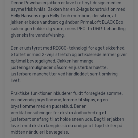
Denne Powchaser jakken er lavet i et nyt design med en
asymetrisk lynlås. Jakken har en 2-lags konstruktion med
Helly Hansens egen Helly Tech membran, der sikrer, at
jakken er både vandtæt og åndbar. PrimaLoft BLACK Eco
isoleringen holder dig varm, mens PFC-fri DWR-behandling
giver ekstra vandafvisning.
Den er udstyret med RECCO-teknologi for øget sikkerhed.
Stoffet er med 2-vejs stretch og artikulerede ærmer giver
optimal bevægelighed. Jakken har mange
justeringsmuligheder, såsom en justerbar hætte,
justerbare manchetter ved håndleddet samt omkring
livet.
Praktiske funktioner inkluderer fuldt forseglede sømme,
en indvendig brystlomme, lomme til skipas, og en
brystlomme med en pudseklud. Der er
ventilationsåbninger for ekstra åndbarhed og et
justerbart snefang til at holde sneen ude. Bagtil er jakken
lavet med ekstra længde, så du undgår at tøjet skiller på
midten når du er i bevægelse.