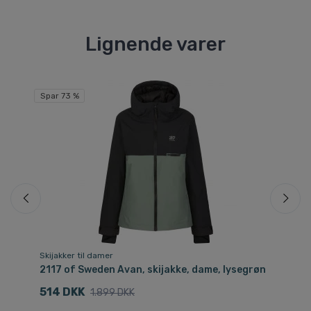
Lignende varer
Fri
Spar 73 %
Skijakker til damer
Ski
e,
2117 of Sweden Avan, skijakke, dame, lysegrøn
Di
514 DKK
1
1.899 DKK