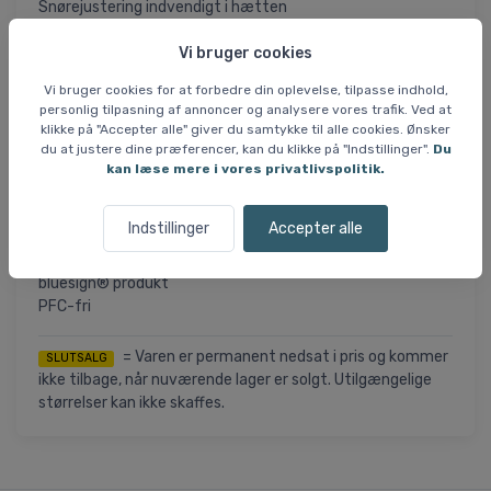
Snørejustering indvendigt i hætten
Justerbar bund
Vi bruger cookies
Elastiske og justerbare manchetter
Sidelommer med YKK® lynlås og børstet foring
Vi bruger cookies for at forbedre din oplevelse, tilpasse indhold,
Brystlomme med YKK lynlås og goggle tørreklud
personlig tilpasning af annoncer og analysere vores trafik. Ved at
Indvendig brystlomme
klikke på "Accepter alle" giver du samtykke til alle cookies. Ønsker
Liftkortlomme
du at justere dine præferencer, kan du klikke på "Indstillinger".
Du
Ekstern ophængningsløkke
kan læse mere i vores privatlivspolitik.
Drop seat-konstruktion
LIFE POCKET™
Indstillinger
Accepter alle
RECCO®
Printet HH®-logo
bluesign® produkt
PFC-fri
= Varen er permanent nedsat i pris og kommer
SLUTSALG
ikke tilbage, når nuværende lager er solgt. Utilgængelige
størrelser kan ikke skaffes.