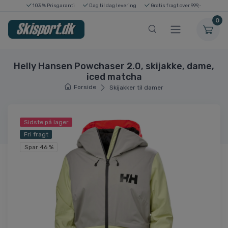
103 % Prisgaranti
Dag til dag levering
Gratis fragt over 999,-
0
Helly Hansen Powchaser 2.0, skijakke, dame,
iced matcha
Forside
Skijakker til damer
Sidste på lager
Fri fragt
Spar 46 %