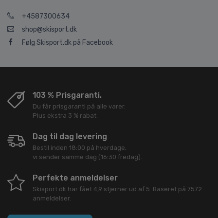
+4587300634
shop@skisport.dk
Følg Skisport.dk på Facebook
103 % Prisgaranti.
Du får prisgaranti på alle varer.
Plus ekstra 3 % rabat
Dag til dag levering
Bestil inden 18:00 på hverdage,
vi sender samme dag (16:30 fredag).
Perfekte anmeldelser
Skisport.dk
har fået
4,9
stjerner ud af
5
. Baseret på
7572
anmeldelser.