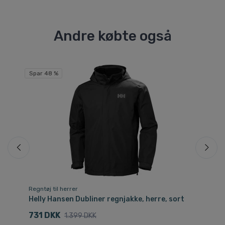
Andre købte også
Spar 48 %
Sp
Regntøj til herrer
Re
Helly Hansen Dubliner regnjakke, herre, sort
He
731 DKK
5
1.399 DKK