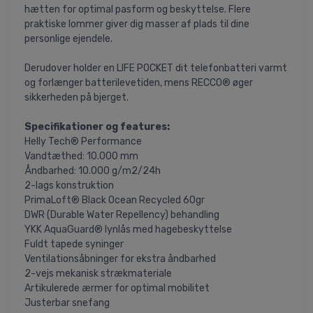
hætten for optimal pasform og beskyttelse. Flere
praktiske lommer giver dig masser af plads til dine
personlige ejendele.
Derudover holder en LIFE POCKET dit telefonbatteri varmt
og forlænger batterilevetiden, mens RECCO® øger
sikkerheden på bjerget.
Specifikationer og features:
Helly Tech® Performance
Vandtæthed: 10.000 mm
Åndbarhed: 10.000 g/m2/24h
2-lags konstruktion
PrimaLoft® Black Ocean Recycled 60gr
DWR (Durable Water Repellency) behandling
YKK AquaGuard® lynlås med hagebeskyttelse
Fuldt tapede syninger
Ventilationsåbninger for ekstra åndbarhed
2-vejs mekanisk strækmateriale
Artikulerede ærmer for optimal mobilitet
Justerbar snefang