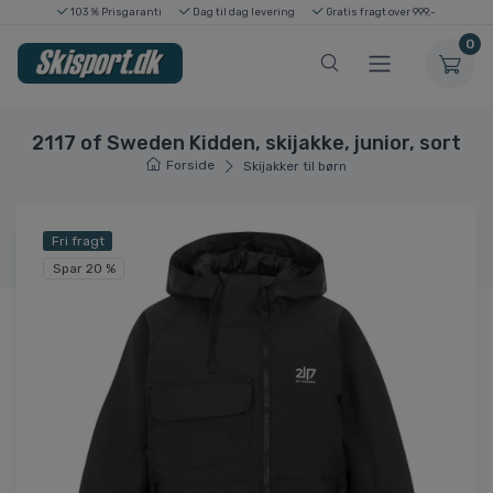
103 % Prisgaranti
Dag til dag levering
Gratis fragt over 999,-
0
2117 of Sweden Kidden, skijakke, junior, sort
Forside
Skijakker til børn
Fri fragt
Spar 20 %