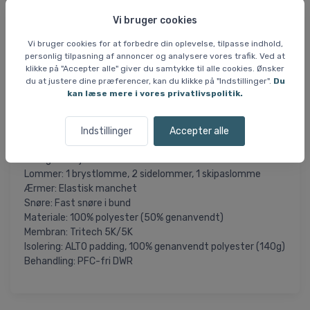
Vi bruger cookies
Den er foret med 140 g ALTO isolering af 100% genanvendt
polyester og konstrueret med en 5K/5K Tritech-
Vi bruger cookies for at forbedre din oplevelse, tilpasse indhold,
personlig tilpasning af annoncer og analysere vores trafik. Ved at
membran, som giver moderat vandtæthed og åndbarhed
klikke på "Accepter alle" giver du samtykke til alle cookies. Ønsker
– perfekt til skoledage på ski og vinteraktiviteter.
du at justere dine præferencer, kan du klikke på "Indstillinger".
Du
Yderstoffet består af 50% genanvendt mikrotwill
kan læse mere i vores privatlivspolitik.
polyester og er behandlet med en PFC-fri vandafvisende
overfladebehandling.
Indstillinger
Accepter alle
Specifikationer:
Kategori: Skijakke
Lommer: 1 brystlomme, 2 sidelommer, 1 skipaslomme
Ærmer: Elastisk manchet
Snøre: Fast snøre i bund
Materiale: 100% polyester (50% genanvendt)
Membran: Tritech 5K/5K
Isolering: ALTO padding, 100% genanvendt polyester (140g)
Behandling: PFC-fri DWR