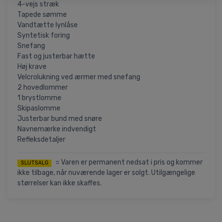
4-vejs stræk
Tapede sømme
Vandtætte lynlåse
Syntetisk foring
Snefang
Fast og justerbar hætte
Høj krave
Velcrolukning ved ærmer med snefang
2 hovedlommer
1 brystlomme
Skipaslomme
Justerbar bund med snøre
Navnemærke indvendigt
Refleksdetaljer
= Varen er permanent nedsat i pris og kommer
SLUTSALG
ikke tilbage, når nuværende lager er solgt. Utilgængelige
størrelser kan ikke skaffes.