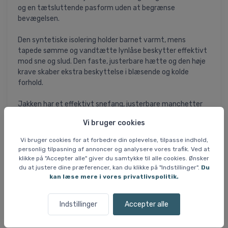
og en tætsluttende pasform uden at begrænse
bevægelsen.
Den syntetiske isolering holder barnet varmt, mens
tapede sømme og vandtætte lynlåse beskytter effektivt
mod sne og slud. Den faste, justerbare hætte og den høje
krave skaber ekstra beskyttelse i blæsende og kolde
forhold.
Jakken har et effektivt snefang, justerbare manchetter
med indvendige snefang og en justerbar bund med snøre.
Vi bruger cookies
Derudover findes flere praktiske lommer – herunder to
sidelommer, én brystlomme og en skipaslomme.
Vi bruger cookies for at forbedre din oplevelse, tilpasse indhold,
Refleksdetaljer og indvendigt navnemærke fuldender den
personlig tilpasning af annoncer og analysere vores trafik. Ved at
funktionelle jakke.
klikke på "Accepter alle" giver du samtykke til alle cookies. Ønsker
du at justere dine præferencer, kan du klikke på "Indstillinger".
Du
kan læse mere i vores privatlivspolitik.
Specifikationer
Vandsøjletryk: 10.000 mm
Åndbarhed: 8.000 g/m2/24h
Indstillinger
Accepter alle
Membran: SIBERIUM 10.000 2L Stretch
2-lags konstruktion